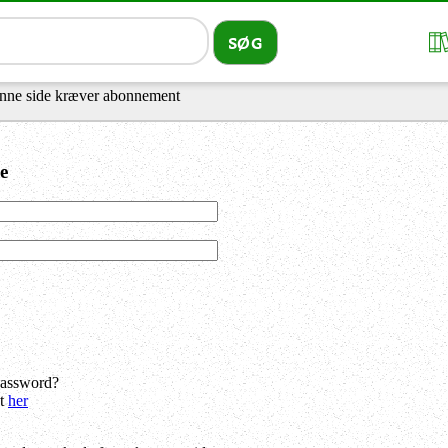
nne side kræver abonnement
e
password?
dt
her