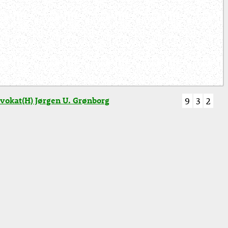
vokat(H) Jørgen U. Grønborg
9
3
2