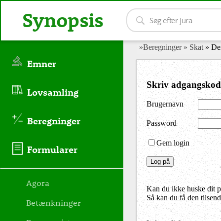
Synopsis
»Beregninger
» Skat
» De
Emner
Skriv adgangskod
Lovsamling
Brugernavn
Beregninger
Password
Gem login
Formularer
Agora
Kan du ikke huske dit 
Så kan du få den tilsen
Betænkninger