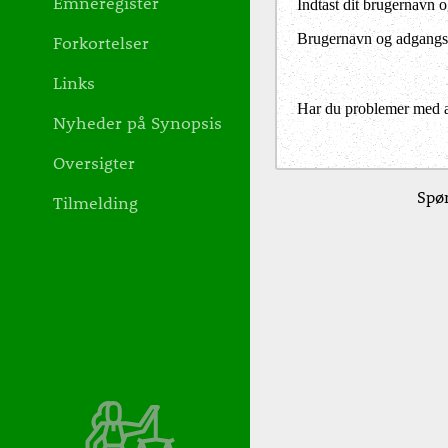
Emneregister
Indtast dit brugernavn 
Brugernavn og adgangs
Forkortelser
Links
Har du problemer med at 
Nyheder på Synopsis
Oversigter
Spør
Tilmelding