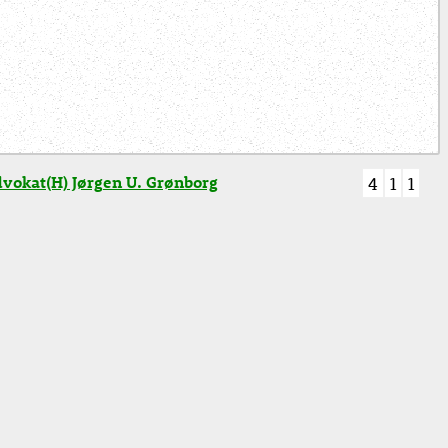
vokat(H) Jørgen U. Grønborg
4
1
1