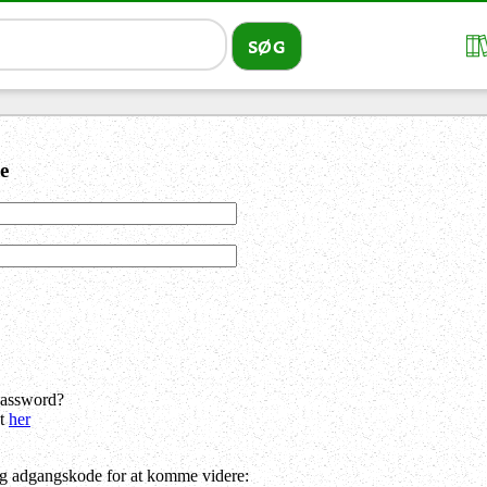
e
password?
dt
her
og adgangskode for at komme videre: