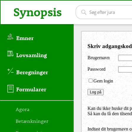
Synopsis
Emner
Skriv adgangskod
Lovsamling
Brugernavn
Password
Beregninger
Gem login
Formularer
Agora
Kan du ikke huske dit 
Så kan du få den tilsen
Betænkninger
Indtast dit brugernavn 