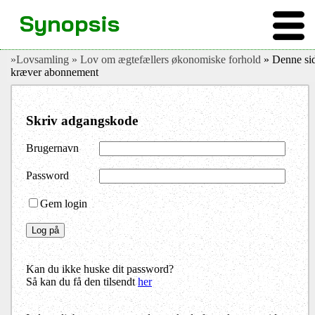
Synopsis
»Lovsamling
» Lov om ægtefællers økonomiske forhold
» Denne si
kræver abonnement
Skriv adgangskode
Brugernavn
Password
Gem login
Kan du ikke huske dit password?
Så kan du få den tilsendt
her