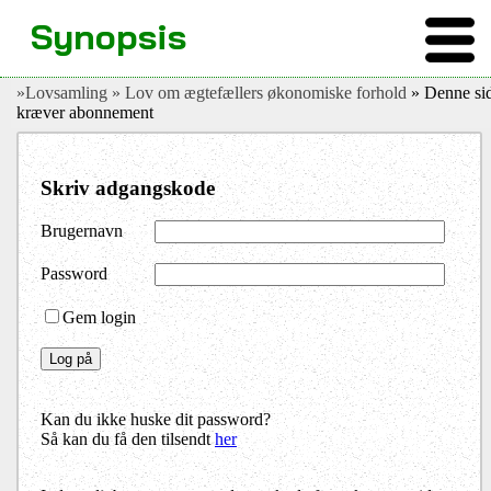
Synopsis
»Lovsamling
» Lov om ægtefællers økonomiske forhold
» Denne si
kræver abonnement
Skriv adgangskode
Brugernavn
Password
Gem login
Kan du ikke huske dit password?
Så kan du få den tilsendt
her