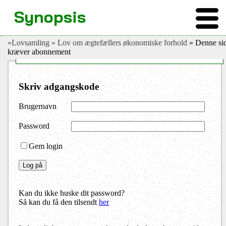
Synopsis
»Lovsamling
» Lov om ægtefællers økonomiske forhold
» Denne si
Highlight
kræver abonnement
Skriv adgangskode
Brugernavn
Password
Gem login
Kan du ikke huske dit password?
Så kan du få den tilsendt
her