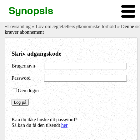
Synopsis
»Lovsamling
» Lov om ægtefællers økonomiske forhold
» Denne si
kræver abonnement
Skriv adgangskode
Brugernavn
Password
Gem login
Kan du ikke huske dit password?
Så kan du få den tilsendt
her