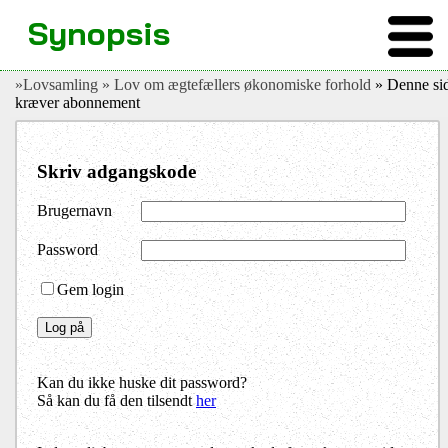
Synopsis
»Lovsamling
» Lov om ægtefællers økonomiske forhold
» Denne si
kræver abonnement
Skriv adgangskode
Brugernavn
Password
Gem login
Kan du ikke huske dit password?
Så kan du få den tilsendt
her