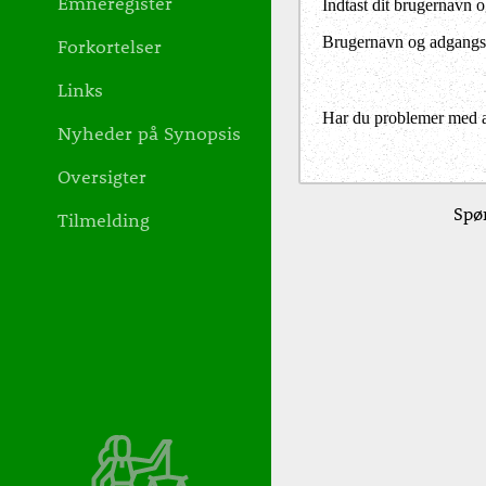
Emneregister
Indtast dit brugernavn 
Brugernavn og adgangs
Forkortelser
Links
Har du problemer med at 
Nyheder på Synopsis
Oversigter
Spør
Tilmelding