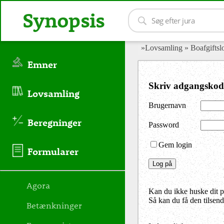
Synopsis
»Lovsamling
» Boafgifts
Emner
Skriv adgangskod
Lovsamling
Brugernavn
Beregninger
Password
Gem login
Formularer
Agora
Kan du ikke huske dit 
Så kan du få den tilsen
Betænkninger