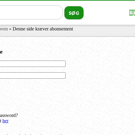
loven
» Denne side kræver abonnement
e
password?
dt
her