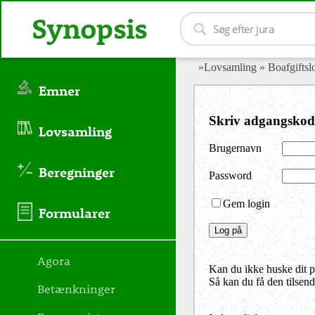
Synopsis
»Lovsamling
» Boafgifts
Emner
Skriv adgangskod
Lovsamling
Brugernavn
Beregninger
Password
Gem login
Formularer
Agora
Kan du ikke huske dit 
Så kan du få den tilsen
Betænkninger