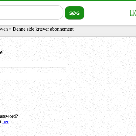
loven
» Denne side kræver abonnement
e
password?
dt
her