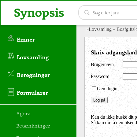
Synopsis
»Lovsamling
» Boafgifts
Emner
Skriv adgangskod
Lovsamling
Brugernavn
Beregninger
Password
Gem login
Formularer
Agora
Kan du ikke huske dit 
Så kan du få den tilsen
Betænkninger