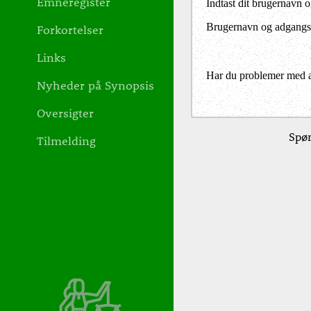
Emneregister
Indtast dit brugernavn 
Brugernavn og adgangs
Forkortelser
Links
Har du problemer med at 
Nyheder på Synopsis
Oversigter
Spør
Tilmelding