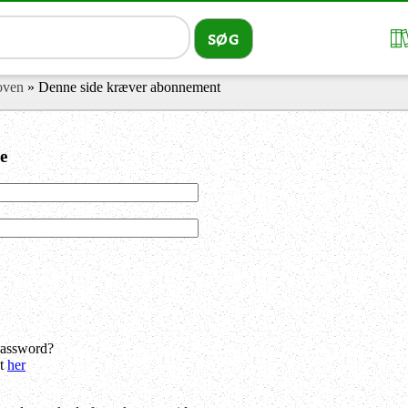
loven
» Denne side kræver abonnement
e
password?
dt
her