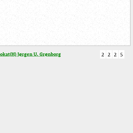
okat(H) Jørgen U. Grønborg
2
2
2
5