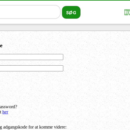
e
password?
dt
her
og adgangskode for at komme videre: