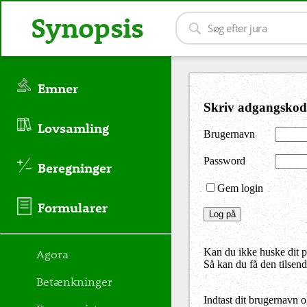
Synopsis
Emner
Skriv adgangskod
Lovsamling
Brugernavn
Password
Beregninger
Gem login
Formularer
Agora
Kan du ikke huske dit 
Så kan du få den tilsen
Betænkninger
Indtast dit brugernavn 