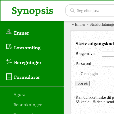
Synopsis
» Emner
» Statsforfatning
Emner
Skriv adgangskod
Lovsamling
Brugernavn
Beregninger
Password
Gem login
Formularer
Agora
Kan du ikke huske dit 
Så kan du få den tilsen
Betænkninger