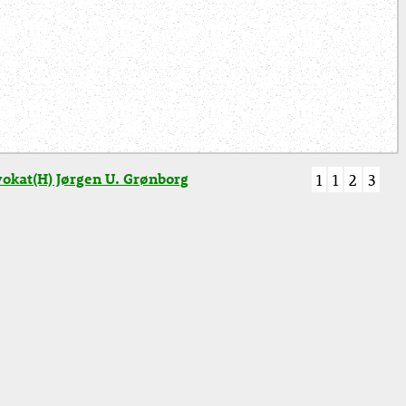
okat(H) Jørgen U. Grønborg
1
1
2
3