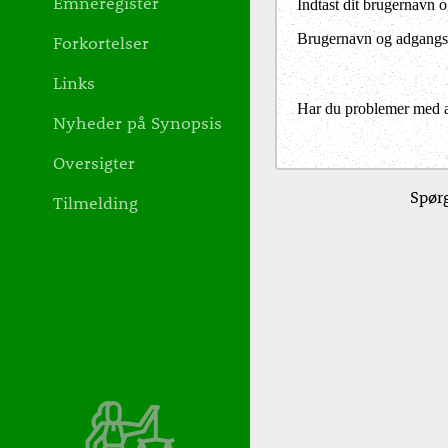
Emneregister
Indtast dit brugernavn 
Brugernavn og adgangs
Forkortelser
Links
Har du problemer med at 
Nyheder på Synopsis
Oversigter
Spørg
Tilmelding