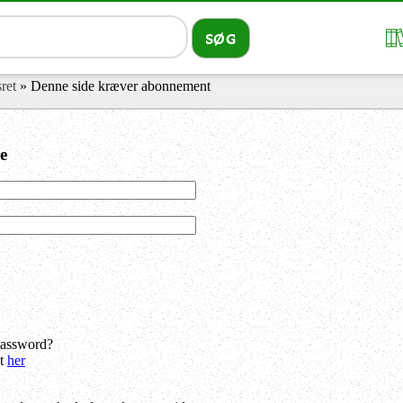
sret
» Denne side kræver abonnement
e
password?
dt
her