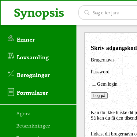
Synopsis
Emner
Skriv adgangskod
Lovsamling
Brugernavn
Password
Beregninger
Gem login
Formularer
Agora
Kan du ikke huske dit 
Så kan du få den tilsen
Betænkninger
Indtast dit brugernavn 