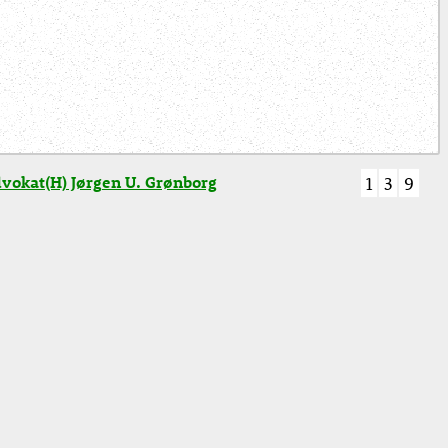
vokat(H) Jørgen U. Grønborg
1
3
9