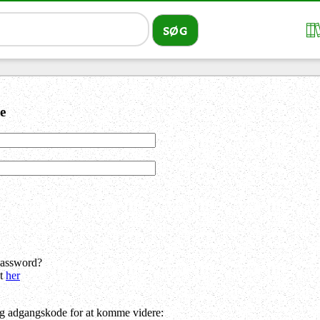
e
password?
dt
her
og adgangskode for at komme videre: