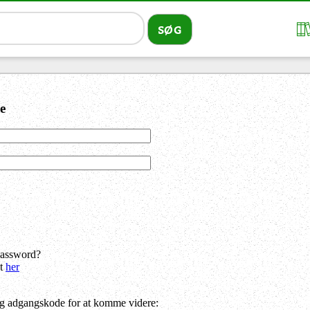
e
password?
dt
her
og adgangskode for at komme videre: