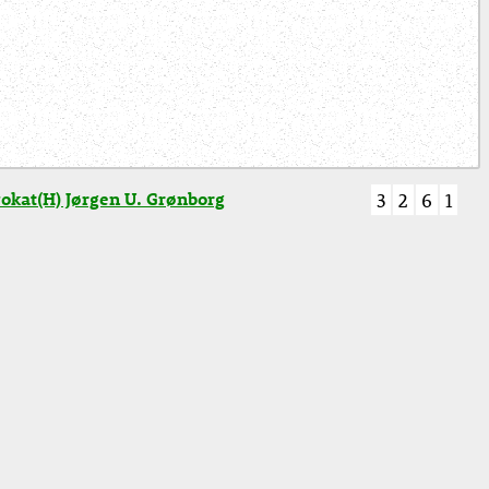
okat(H) Jørgen U. Grønborg
3
2
6
1