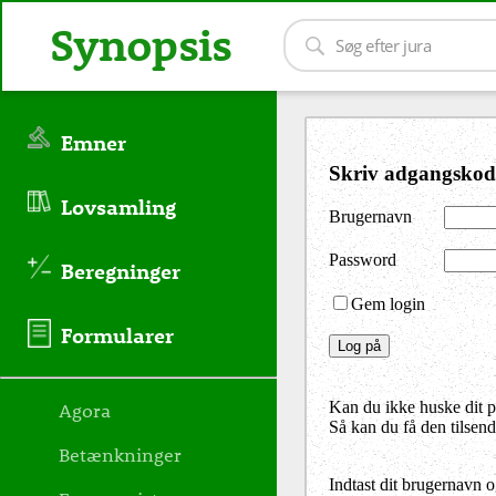
Synopsis
Emner
Skriv adgangskod
Lovsamling
Brugernavn
Password
Beregninger
Gem login
Formularer
Agora
Kan du ikke huske dit 
Så kan du få den tilsen
Betænkninger
Indtast dit brugernavn 