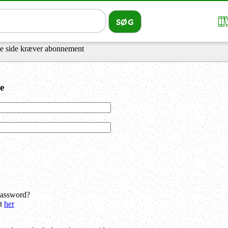
 side kræver abonnement
e
password?
dt
her