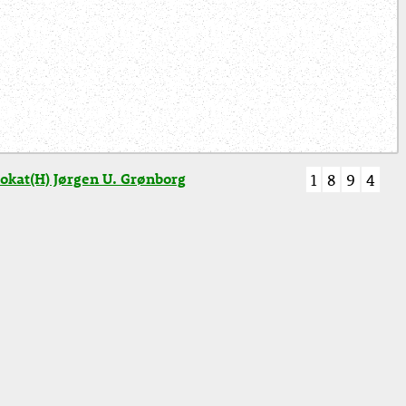
okat(H) Jørgen U. Grønborg
1
8
9
4