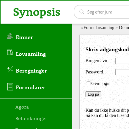
Synopsis
»Formularsamling
» Denne
Emner
Skriv adgangskod
Lovsamling
Brugernavn
Beregninger
Password
Gem login
Formularer
Agora
Kan du ikke huske dit 
Så kan du få den tilsen
Betænkninger