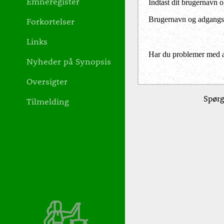
Emneregister
Indtast dit brugernavn 
Brugernavn og adgangs
Forkortelser
Links
Har du problemer med at 
Nyheder på Synopsis
Oversigter
Spørg
Tilmelding