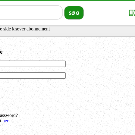
 side kræver abonnement
e
password?
dt
her