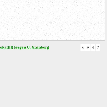
okat(H) Jørgen U. Grønborg
3
9
4
7