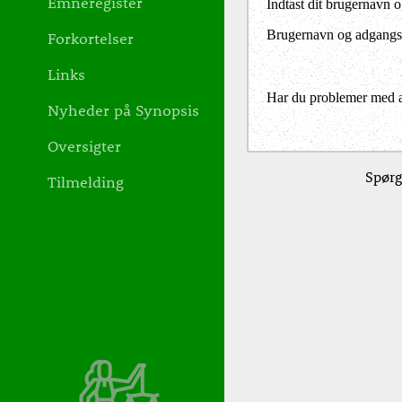
Emneregister
Indtast dit brugernavn 
Brugernavn og adgangs
Forkortelser
Links
Har du problemer med at 
Nyheder på Synopsis
Oversigter
Spørg
Tilmelding