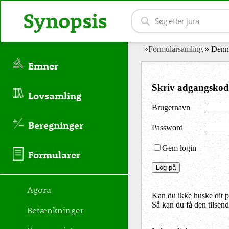
Synopsis
»Formularsamling
» Denne
Emner
Skriv adgangskod
Lovsamling
Brugernavn
Beregninger
Password
Gem login
Formularer
Agora
Kan du ikke huske dit 
Så kan du få den tilsen
Betænkninger