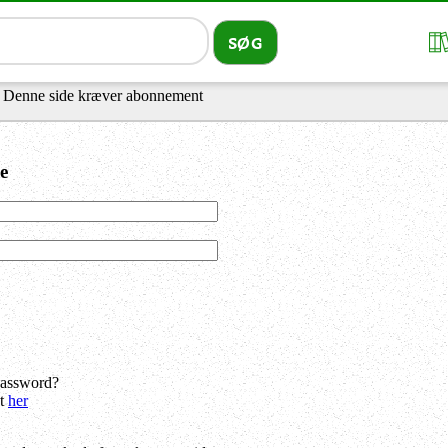
 Denne side kræver abonnement
e
password?
dt
her