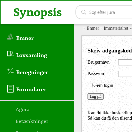
Synopsis
» Emner
» Immaterialret
»
Emner
Skriv adgangskod
Lovsamling
Brugernavn
Beregninger
Password
Gem login
Formularer
Agora
Kan du ikke huske dit 
Så kan du få den tilsen
Betænkninger