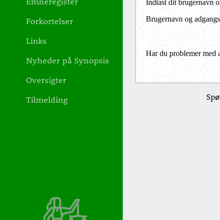
Emneregister
Indtast dit brugernavn 
Brugernavn og adgangs
Forkortelser
Links
Har du problemer med at 
Nyheder på Synopsis
Oversigter
Spø
Tilmelding