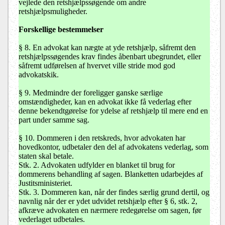
vejlede den retshjælpssøgende om andre
retshjælpsmuligheder.
Forskellige bestemmelser
§ 8. En advokat kan nægte at yde retshjælp, såfremt den
retshjælpssøgendes krav findes åbenbart ubegrundet, eller
såfremt udførelsen af hvervet ville stride mod god
advokatskik.
§ 9. Medmindre der foreligger ganske særlige
omstændigheder, kan en advokat ikke få vederlag efter
denne bekendtgørelse for ydelse af retshjælp til mere end en
part under samme sag.
§ 10. Dommeren i den retskreds, hvor advokaten har
hovedkontor, udbetaler den del af advokatens vederlag, som
staten skal betale.
Stk. 2. Advokaten udfylder en blanket til brug for
dommerens behandling af sagen. Blanketten udarbejdes af
Justitsministeriet.
Stk. 3. Dommeren kan, når der findes særlig grund dertil, og
navnlig når der er ydet udvidet retshjælp efter § 6, stk. 2,
afkræve advokaten en nærmere redegørelse om sagen, før
vederlaget udbetales.