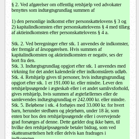
§ 2. Ved afgørelser om offentlig retshjælp ved advokater
benyttes som indtægtsgrundlag summen af
1) den personlige indkomst efter personskattelovens § 3 og
2) kapitalindkomsten efter personskattelovens § 4 med tillæg
af aktieindkomsten efter personskattelovens § 4 a.
Stk. 2. Ved beregninger efter stk. 1 anvendes de indkomster,
der fremgår af årsopgørelsen. Hvis summen af
kapitalindkomsten og aktieindkomsten er negativ, ses der
bort fra den.
Stk. 3. Indtægtsgrundlag opgjort efter stk. 1 anvendes med
virkning for det andet kalenderår efter indkomstårets udløb.
Stk. 4. Retshjælp gives til personer, hvis indtægtsgrundlag
opgjort efter stk. 1 er 191.000 kr. eller mindre. Lever den
retshjælpssøgende i ægteskab eller i et andet samlivsforhold,
gives retshjælp, hvis summen af ægtefællernes eller de
samlevendes indtægtsgrundlag er 242.000 kr. eller mindre.
Stk. 5. Beløbene i stk. 4 forhøjes med 33.000 kr. for hvert
barn, herunder stedbørn og plejebørn, under 18 år, som
enten bor hos den retshjælpssøgende eller i overvejende
grad forsørges af denne. Dette gælder dog ikke børn, til
hvilke den retshjælpssøgende betaler bidrag, som ved
skatteansættelsen helt eller delvis kan fradrages i
indkomsten.