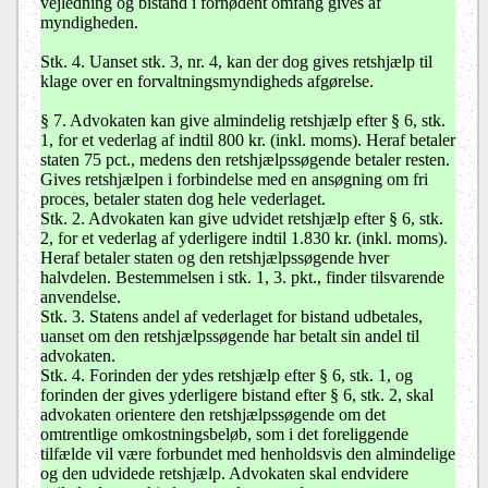
vejledning og bistand i fornødent omfang gives af
myndigheden.
Stk. 4. Uanset stk. 3, nr. 4, kan der dog gives retshjælp til
klage over en forvaltningsmyndigheds afgørelse.
§ 7. Advokaten kan give almindelig retshjælp efter § 6, stk.
1, for et vederlag af indtil 800 kr. (inkl. moms). Heraf betaler
staten 75 pct., medens den retshjælpssøgende betaler resten.
Gives retshjælpen i forbindelse med en ansøgning om fri
proces, betaler staten dog hele vederlaget.
Stk. 2. Advokaten kan give udvidet retshjælp efter § 6, stk.
2, for et vederlag af yderligere indtil 1.830 kr. (inkl. moms).
Heraf betaler staten og den retshjælpssøgende hver
halvdelen. Bestemmelsen i stk. 1, 3. pkt., finder tilsvarende
anvendelse.
Stk. 3. Statens andel af vederlaget for bistand udbetales,
uanset om den retshjælpssøgende har betalt sin andel til
advokaten.
Stk. 4. Forinden der ydes retshjælp efter § 6, stk. 1, og
forinden der gives yderligere bistand efter § 6, stk. 2, skal
advokaten orientere den retshjælpssøgende om det
omtrentlige omkostningsbeløb, som i det foreliggende
tilfælde vil være forbundet med henholdsvis den almindelige
og den udvidede retshjælp. Advokaten skal endvidere