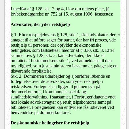
I medfør af § 128, stk. 3 og 4, i lov om rettens pleje, jf.
lovbekendtgørelse nr. 752 af 15. august 1996, fastsættes:
Advokater, der yder retshjælp
§ 1. Efter retsplejelovens § 128, stk. 1, skal advokater, der er
antaget til at udføre sager for parter, der har fri proces, yde
retshjælp til personer, der opfylder de økonomiske
betingelser, som fastsættes i medfør af § 330, stk. 3. Efter
samme lovs § 128, stk. 2, kan advokater, der ikke er
omfattet af bestemmelsens stk. 1, ved anmeldelse til den
myndighed, som justitsministeren bestemmer, påtage sig en
tilsvarende forpligtelse.
Stk. 2. Dommeren udarbejder og ajourfører løbende en
fortegnelse over de advokater, som yder retshjælp i
retskredsen. Fortegnelsen ligger til gennemsyn på
dommerkontoret, i kommunens social- og
sundhedsforvaltning, i statsamtet, i Forbrugerklagenævnet,
hos lokale advokatvagter og retshjælpskontorer samt på
biblioteker. Fortegnelsen kan endvidere fås udleveret ved
henvendelse på dommerkontoret.
De økonomiske betingelser for retshjælp