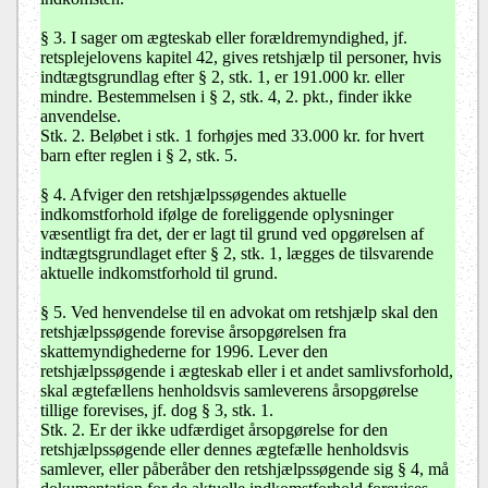
§ 3. I sager om ægteskab eller forældremyndighed, jf.
retsplejelovens kapitel 42, gives retshjælp til personer, hvis
indtægtsgrundlag efter § 2, stk. 1, er 191.000 kr. eller
mindre. Bestemmelsen i § 2, stk. 4, 2. pkt., finder ikke
anvendelse.
Stk. 2. Beløbet i stk. 1 forhøjes med 33.000 kr. for hvert
barn efter reglen i § 2, stk. 5.
§ 4. Afviger den retshjælpssøgendes aktuelle
indkomstforhold ifølge de foreliggende oplysninger
væsentligt fra det, der er lagt til grund ved opgørelsen af
indtægtsgrundlaget efter § 2, stk. 1, lægges de tilsvarende
aktuelle indkomstforhold til grund.
§ 5. Ved henvendelse til en advokat om retshjælp skal den
retshjælpssøgende forevise årsopgørelsen fra
skattemyndighederne for 1996. Lever den
retshjælpssøgende i ægteskab eller i et andet samlivsforhold,
skal ægtefællens henholdsvis samleverens årsopgørelse
tillige forevises, jf. dog § 3, stk. 1.
Stk. 2. Er der ikke udfærdiget årsopgørelse for den
retshjælpssøgende eller dennes ægtefælle henholdsvis
samlever, eller påberåber den retshjælpssøgende sig § 4, må