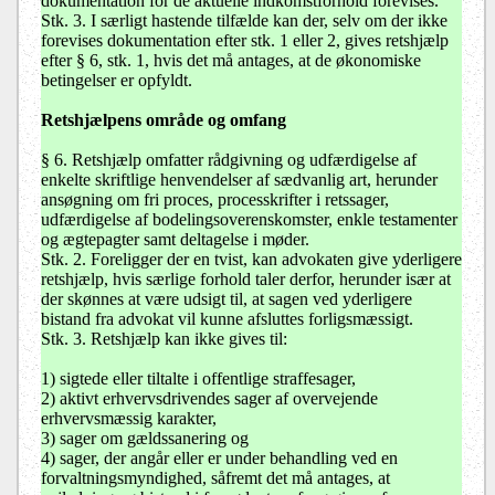
dokumentation for de aktuelle indkomstforhold forevises.
Stk. 3. I særligt hastende tilfælde kan der, selv om der ikke
forevises dokumentation efter stk. 1 eller 2, gives retshjælp
efter § 6, stk. 1, hvis det må antages, at de økonomiske
betingelser er opfyldt.
Retshjælpens område og omfang
§ 6. Retshjælp omfatter rådgivning og udfærdigelse af
enkelte skriftlige henvendelser af sædvanlig art, herunder
ansøgning om fri proces, processkrifter i retssager,
udfærdigelse af bodelingsoverenskomster, enkle testamenter
og ægtepagter samt deltagelse i møder.
Stk. 2. Foreligger der en tvist, kan advokaten give yderligere
retshjælp, hvis særlige forhold taler derfor, herunder især at
der skønnes at være udsigt til, at sagen ved yderligere
bistand fra advokat vil kunne afsluttes forligsmæssigt.
Stk. 3. Retshjælp kan ikke gives til:
1) sigtede eller tiltalte i offentlige straffesager,
2) aktivt erhvervsdrivendes sager af overvejende
erhvervsmæssig karakter,
3) sager om gældssanering og
4) sager, der angår eller er under behandling ved en
forvaltningsmyndighed, såfremt det må antages, at