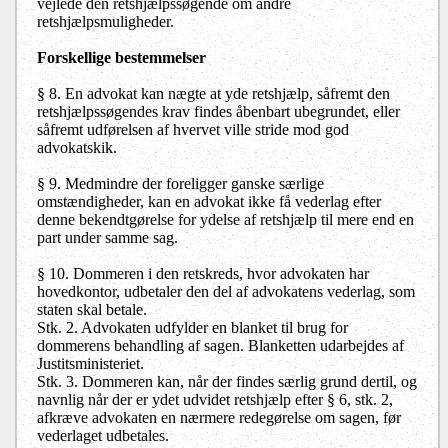
vejlede den retshjælpssøgende om andre
retshjælpsmuligheder.
Forskellige bestemmelser
§ 8. En advokat kan nægte at yde retshjælp, såfremt den
retshjælpssøgendes krav findes åbenbart ubegrundet, eller
såfremt udførelsen af hvervet ville stride mod god
advokatskik.
§ 9. Medmindre der foreligger ganske særlige
omstændigheder, kan en advokat ikke få vederlag efter
denne bekendtgørelse for ydelse af retshjælp til mere end en
part under samme sag.
§ 10. Dommeren i den retskreds, hvor advokaten har
hovedkontor, udbetaler den del af advokatens vederlag, som
staten skal betale.
Stk. 2. Advokaten udfylder en blanket til brug for
dommerens behandling af sagen. Blanketten udarbejdes af
Justitsministeriet.
Stk. 3. Dommeren kan, når der findes særlig grund dertil, og
navnlig når der er ydet udvidet retshjælp efter § 6, stk. 2,
afkræve advokaten en nærmere redegørelse om sagen, før
vederlaget udbetales.