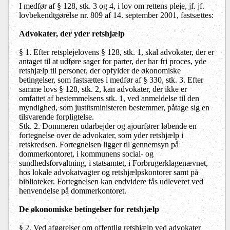
I medfør af § 128, stk. 3 og 4, i lov om rettens pleje, jf. jf.
lovbekendtgørelse nr. 809 af 14. september 2001, fastsættes:
Advokater, der yder retshjælp
§ 1. Efter retsplejelovens § 128, stk. 1, skal advokater, der er
antaget til at udføre sager for parter, der har fri proces, yde
retshjælp til personer, der opfylder de økonomiske
betingelser, som fastsættes i medfør af § 330, stk. 3. Efter
samme lovs § 128, stk. 2, kan advokater, der ikke er
omfattet af bestemmelsens stk. 1, ved anmeldelse til den
myndighed, som justitsministeren bestemmer, påtage sig en
tilsvarende forpligtelse.
Stk. 2. Dommeren udarbejder og ajourfører løbende en
fortegnelse over de advokater, som yder retshjælp i
retskredsen. Fortegnelsen ligger til gennemsyn på
dommerkontoret, i kommunens social- og
sundhedsforvaltning, i statsamtet, i Forbrugerklagenævnet,
hos lokale advokatvagter og retshjælpskontorer samt på
biblioteker. Fortegnelsen kan endvidere fås udleveret ved
henvendelse på dommerkontoret.
De økonomiske betingelser for retshjælp
§ 2. Ved afgørelser om offentlig retshjælp ved advokater