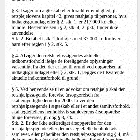
§ 3. I sager om ægteskab eller forældremyndighed, jf.
retsplejelovens kapitel 42, gives retshjælp til personer, hvis
indtægtsgrundlag efter § 2, stk. 1, er 217.000 kr. eller
mindre. Bestemmelsen i § 2, stk. 4, 2. pkt., finder ikke
anvendelse.
Stk. 2. Beløbet i stk. 1 forhøjes med 37.000 kr. for hvert
barn efter reglen i § 2, stk. 5.
§ 4. Afviger den retshjælpssøgendes aktuelle
indkomstforhold ifølge de foreliggende oplysninger
væsentligt fra det, der er lagt til grund ved opgørelsen af
indtægtsgrundlaget efter § 2, stk. 1, lægges de tilsvarende
aktuelle indkomstforhold til grund.
§ 5. Ved henvendelse til en advokat om retshjælp skal den
retshjælpssøgende forevise årsopgørelsen fra
skattemyndighederne for 2000. Lever den
retshjælpssøgende i ægteskab eller i et andet samlivsforhold,
skal ægtefællens henholdsvis samleverens årsopgørelse
tillige forevises, jf. dog § 3, stk. 1.
Stk. 2. Er der ikke udfærdiget årsopgørelse for den
retshjælpssøgende eller dennes ægtefælle henholdsvis
samlever, eller påberåber den retshjælpssøgende sig § 4, må
dokumentation for de aktuelle indkomstforhold forevises.