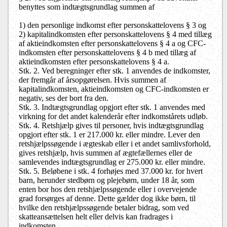
benyttes som indtægtsgrundlag summen af
1) den personlige indkomst efter personskattelovens § 3 og
2) kapitalindkomsten efter personskattelovens § 4 med tillæg
af aktieindkomsten efter personskattelovens § 4 a og CFC-
indkomsten efter personskattelovens § 4 b med tillæg af
aktieindkomsten efter personskattelovens § 4 a.
Stk. 2. Ved beregninger efter stk. 1 anvendes de indkomster,
der fremgår af årsopgørelsen. Hvis summen af
kapitalindkomsten, aktieindkomsten og CFC-indkomsten er
negativ, ses der bort fra den.
Stk. 3. Indtægtsgrundlag opgjort efter stk. 1 anvendes med
virkning for det andet kalenderår efter indkomstårets udløb.
Stk. 4. Retshjælp gives til personer, hvis indtægtsgrundlag
opgjort efter stk. 1 er 217.000 kr. eller mindre. Lever den
retshjælpssøgende i ægteskab eller i et andet samlivsforhold,
gives retshjælp, hvis summen af ægtefællernes eller de
samlevendes indtægtsgrundlag er 275.000 kr. eller mindre.
Stk. 5. Beløbene i stk. 4 forhøjes med 37.000 kr. for hvert
barn, herunder stedbørn og plejebørn, under 18 år, som
enten bor hos den retshjælpssøgende eller i overvejende
grad forsørges af denne. Dette gælder dog ikke børn, til
hvilke den retshjælpssøgende betaler bidrag, som ved
skatteansættelsen helt eller delvis kan fradrages i
indkomsten.