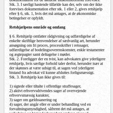
Stk. 3. I særligt hastende tilfælde kan der, selv om der ikke
forevises dokumentation efter stk. 1 eller 2, gives retshjælp
efter § 6, stk. 1, hvis det må antages, at de økonomiske
betingelser er opfyldt.
Retshjælpens område og omfang
§ 6. Retshjælp omfatter rådgivning og udfærdigelse af
enkelte skriftlige henvendelser af sædvanlig art, herunder
ansøgning om fri proces, processkrifter i retssager,
udfærdigelse af bodelingsoverenskomster, enkle testamenter
og ægtepagter samt deltagelse i møder.
Stk. 2. Foreligger der en tvist, kan advokaten give yderligere
retshjælp, hvis særlige forhold taler derfor, herunder især at
der skønnes at være udsigt til, at sagen ved yderligere
bistand fra advokat vil kunne afsluttes forligsmæssigt.
Stk. 3. Retshjælp kan ikke gives til:
1) sigtede eller tiltalte i offentlige straffesager,
2) aktivt erhvervsdrivendes sager af overvejende
erhvervsmæssig karakter,
3) sager om gældssanering og
4) sager, der angår eller er under behandling ved en
forvaltningsmyndighed, såfremt det må antages, at