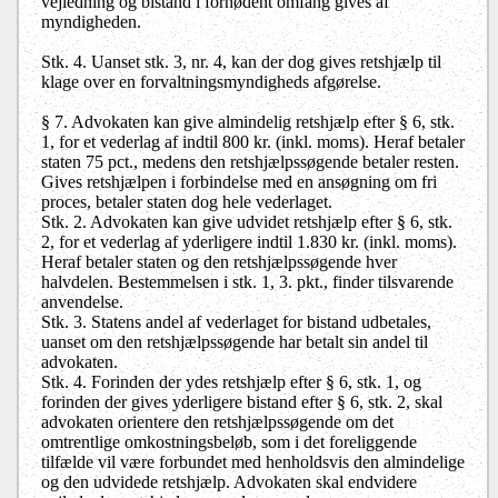
vejledning og bistand i fornødent omfang gives af
myndigheden.
Stk. 4. Uanset stk. 3, nr. 4, kan der dog gives retshjælp til
klage over en forvaltningsmyndigheds afgørelse.
§ 7. Advokaten kan give almindelig retshjælp efter § 6, stk.
1, for et vederlag af indtil 800 kr. (inkl. moms). Heraf betaler
staten 75 pct., medens den retshjælpssøgende betaler resten.
Gives retshjælpen i forbindelse med en ansøgning om fri
proces, betaler staten dog hele vederlaget.
Stk. 2. Advokaten kan give udvidet retshjælp efter § 6, stk.
2, for et vederlag af yderligere indtil 1.830 kr. (inkl. moms).
Heraf betaler staten og den retshjælpssøgende hver
halvdelen. Bestemmelsen i stk. 1, 3. pkt., finder tilsvarende
anvendelse.
Stk. 3. Statens andel af vederlaget for bistand udbetales,
uanset om den retshjælpssøgende har betalt sin andel til
advokaten.
Stk. 4. Forinden der ydes retshjælp efter § 6, stk. 1, og
forinden der gives yderligere bistand efter § 6, stk. 2, skal
advokaten orientere den retshjælpssøgende om det
omtrentlige omkostningsbeløb, som i det foreliggende
tilfælde vil være forbundet med henholdsvis den almindelige
og den udvidede retshjælp. Advokaten skal endvidere