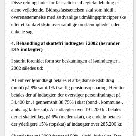
Disse retningslinier for fastsættelse af ægtefællebidrag er
alene vejledende. Bidragsfastsættelsen skal som hidtil i
overensstemmelse med sædvanlige udmålingsprincipper ske
efter et konkret skøn over samtlige omstændigheder i den
enkelte sag.
4. Behandling af skattefri indtægter i 200
2
(herunder
DIS-indtægter)
I stærkt forenklet form ser beskatningen af lønindtægter i
2002 således ud:
Af enhver lønindtægt betales et arbejdsmarkedsbidrag
(ambi) på 8% samt 1% i særlig pensionsopsparing. Herefter
betales der af indtægter, der overstiger personfradraget på
34.400 kr., i gennemsnit 38,75% i skat (bund-, kommune-,
amts- og kirkeskat). Af indtægter over 191.200 kr. betales
der et skattetillæg på 6% (mellemskat), og endelig betales
der yderligere 15% (topskat) af indtægter over 285.200 kr.