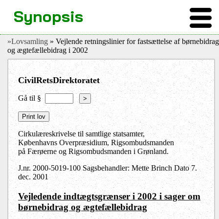
Synopsis
»Lovsamling
» Vejlende retningslinier for fastsættelse af børnebidrag
og ægtefællebidrag i 2002
CivilRetsDirektoratet
Gå til §
>
Cirkulæreskrivelse til samtlige statsamter,
Københavns Overpræsidium, Rigsombudsmanden
på Færøerne og Rigsombudsmanden i Grønland.
J.nr.
2000-5019-100
Sagsbehandler:
Mette Brinch Dato 7.
dec. 2001
Vejledende indtægtsgrænser i 2002 i sager om
børnebidrag og ægtefællebidrag