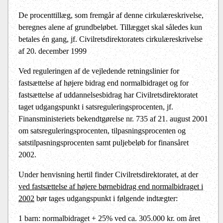
De procenttillæg, som fremgår af denne cirkulæreskrivelse,
beregnes alene af grundbeløbet. Tillægget skal således kun
betales én gang, jf. Civilretsdirektoratets cirkulæreskrivelse
af 20. december 1999
Ved reguleringen af de vejledende retningslinier for
fastsættelse af højere bidrag end normalbidraget og for
fastsættelse af uddannelsesbidrag har Civilretsdirektoratet
taget udgangspunkt i satsreguleringsprocenten, jf.
Finansministeriets bekendtgørelse nr. 735 af 21. august 2001
om satsreguleringsprocenten, tilpasningsprocenten og
satstilpasningsprocenten samt puljebeløb for finansåret
2002.
Under henvisning hertil finder Civilretsdirektoratet, at der
ved fastsættelse af højere børnebidrag end normalbidraget i
2002
bør tages udgangspunkt i følgende indtægter:
1 barn: normalbidraget +
25% ved ca. 305.000 kr. om året