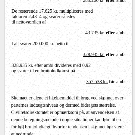
285.200 kr.
efter
ambi
De resterende 17.625 kr. multipliceres med
faktoren 2,4814 og svarer således
til nettoværdien af
43.735 kr
.
efter
ambi
I alt svarer 200.000 kr. netto til
328.935 kr.
efter
ambi
328.935 kr. efter ambi divideres med 0,92
og svarer til en bruttoindkomst på
357.538 kr.
før
ambi
Skemaet er alene et hjælpemiddel til brug ved skønnet over
parternes indtægtsniveau og dermed bidragets størrelse.
Civilretsdirektoratet er opmærksom på, at anvendelsen af
denne beregningsmetode i nogle situationer kan føre til en
for høj bruttoindtægt, hvorfor tendensen i skønnet bør være
at nedrunde.