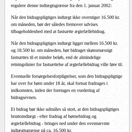
regulere denne indtægtsgrænse fra den 1. januar 2002:
Når den bidragspligtiges indtægt ikke overstiger 16.500 kr.
om måneden, bør der således fremover udvises
tilbageholdenhed med at fastsætte ægtefællebidrag.
Når den bidragspligtiges indtægt ligger mellem 16.500 kr.
og 18.500 kr. om måneden, bør bidraget skønsmæssigt
fastsættes til et mindre beløb, end de almindelige
retningslinier for fastsættelse af ægtefællebidrag ville føre til.
Eventuelle forsørgelsesforpligtelser, som den bidragspligtige
har over for børn under 18 år, skal fortsat fradrages i
indkomsten, inden der foretages en vurdering af
bidragsevnen.
Et bidrag bør ikke udmåles så stort, at den bidragspligtiges
bruttoindtægt - efter fradrag af børnebidrag og
ægtefællebidrag - bringes ned under den ovennævnte
indtægtsgrænse på ca. 16.500 kr.