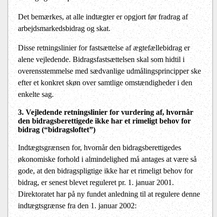
Det bemærkes, at alle indtægter er opgjort før fradrag af
arbejdsmarkedsbidrag og skat.
Disse retningslinier for fastsættelse af ægtefællebidrag er
alene vejledende. Bidragsfastsættelsen skal som hidtil i
overensstemmelse med sædvanlige udmålingsprincipper ske
efter et konkret skøn over samtlige omstændigheder i den
enkelte sag.
3. Vejledende retningslinier for vurdering af, hvornår
den bidragsberettigede ikke har et rimeligt behov for
bidrag (“bidragsloftet”)
Indtægtsgrænsen for, hvornår den bidragsberettigedes
økonomiske forhold i almindelighed må antages at være så
gode, at den bidragspligtige ikke har et rimeligt behov for
bidrag, er senest blevet reguleret pr. 1. januar 2001.
Direktoratet har på ny fundet anledning til at regulere denne
indtægtsgrænse fra den 1. januar 2002: