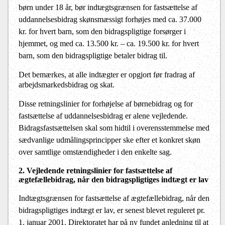
børn under 18 år, bør indtægtsgrænsen for fastsættelse af
uddannelsesbidrag skønsmæssigt forhøjes med ca. 37.000
kr. for hvert barn, som den bidragspligtige forsørger i
hjemmet, og med ca. 13.500 kr. – ca. 19.500 kr. for hvert
barn, som den bidragspligtige betaler bidrag til.
Det bemærkes, at alle indtægter er opgjort før fradrag af
arbejdsmarkedsbidrag og skat.
Disse retningslinier for forhøjelse af børnebidrag og for
fastsættelse af uddannelsesbidrag er alene vejledende.
Bidragsfastsættelsen skal som hidtil i overensstemmelse med
sædvanlige udmålingsprincipper ske efter et konkret skøn
over samtlige omstændigheder i den enkelte sag.
2. Vejledende retningslinier for fastsættelse af
ægtefællebidrag, når den bidragspligtiges indtægt er lav
Indtægtsgrænsen for fastsættelse af ægtefællebidrag, når den
bidragspligtiges indtægt er lav, er senest blevet reguleret pr.
1. januar 2001. Direktoratet har på ny fundet anledning til at