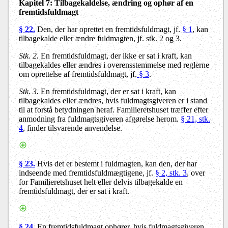
Kapitel 7:
Tilbagekaldelse, ændring og ophør af en
fremtidsfuldmagt
§ 22.
Den, der har oprettet en fremtidsfuldmagt, jf.
§ 1
, kan
tilbagekalde eller ændre fuldmagten, jf. stk. 2 og 3.
Stk. 2.
En fremtidsfuldmagt, der ikke er sat i kraft, kan
tilbagekaldes eller ændres i overensstemmelse med reglerne
om oprettelse af fremtidsfuldmagt, jf.
§ 3
.
Stk. 3.
En fremtidsfuldmagt, der er sat i kraft, kan
tilbagekaldes eller ændres, hvis fuldmagtsgiveren er i stand
til at forstå betydningen heraf. Familieretshuset træffer efter
anmodning fra fuldmagtsgiveren afgørelse herom.
§ 21, stk.
4
, finder tilsvarende anvendelse.
§ 23.
Hvis det er bestemt i fuldmagten, kan den, der har
indseende med fremtidsfuldmægtigene, jf.
§ 2, stk. 3
, over
for Familieretshuset helt eller delvis tilbagekalde en
fremtidsfuldmagt, der er sat i kraft.
§ 24.
En fremtidsfuldmagt ophører, hvis fuldmagtsgiveren