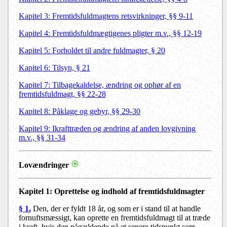
Kapitel 3:
Fremtidsfuldmagtens retsvirkninger, §§ 9-11
Kapitel 4:
Fremtidsfuldmægtigenes pligter m.v., §§ 12-19
Kapitel 5:
Forholdet til andre fuldmagter, § 20
Kapitel 6:
Tilsyn, § 21
Kapitel 7:
Tilbagekaldelse, ændring og ophør af en
fremtidsfuldmagt, §§ 22-28
Kapitel 8:
Påklage og gebyr, §§ 29-30
Kapitel 9:
Ikrafttræden og ændring af anden lovgivning
m.v., §§ 31-34
Lovændringer
Kapitel 1:
Oprettelse og indhold af fremtidsfuldmagter
§ 1.
Den, der er fyldt 18 år, og som er i stand til at handle
fornuftsmæssigt, kan oprette en fremtidsfuldmagt til at træde
i kraft, hvis den pågældende på et senere tidspunkt som