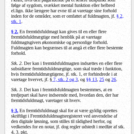
følge af sygdom, svækket mental funktion eller helbred
el.lign. ikke længere har evne til at varetage sine forhold
inden for de områder, som er omfattet af fuldmagten, jf.
§ 2,
stk. 1
.
§ 2.
En fremtidsfuldmagt kan gives til en eller flere
fremtidsfuldmægtige med henblik på at varetage
fuldmagtsgivers økonomiske og personlige forhold.
Fuldmagten kan begrænses til at angå et eller flere bestemte
forhold.
Stk. 2.
Der kan i fremtidsfuldmagten indsættes en eller flere
subsidiære fremtidsfuldmægtige, som skal træde i funktion,
hvis fremtidsfuldmægtigene, jf. stk. 1, er forhindrede i at
varetage hvervet, jf. §
7, stk. 2 og 3
, og
§§ 13
,
25
og
26
.
Stk. 3.
Det kan i fremtidsfuldmagten bestemmes, at en
tredjepart skal have indseende med, hvordan den, der har
fremtidsfuldmagt, varetager sit hverv.
§ 3.
En fremtidsfuldmagt skal for at være gyldig oprettes
skriftligt i Fremtidsfuldmagtsregisteret ved anvendelse af
den digitale løsning, som stilles til rådighed herfor, og
vedkendes for en notar, jf. dog regler udstedt i medfør af stk.
4, 3. pkt.