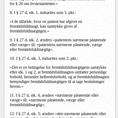
for § 26 om livstestamenter.«
8.
I § 27 d, stk. 1, indsættes som 3. pkt.:
»I de tilfælde, hvor en patient har afgivet en
fremtidsfuldmagt, kan samtykke gives af
fremtidsfuldmægtigen.«
9.
I § 27 d, stk. 2, ændres »patientens nærmeste pårørende
eller værge« til: »patientens nærmeste pårørende, værge
eller fremtidsfuldmægtig«.
10.
I § 27 d, stk. 3, indsættes som 2. pkt.:
»Det er en betingelse for fremtidsfuldmægtigens samtykke
efter stk. 1 og 2, at fremtidsfuldmagten omfatter personlige
forhold, herunder helbredsforhold, og at fremtidsfuldmagten
bemyndiger fremtidsfuldmægtigen til at tage beslutninger
herom.«
11.
I § 27 d, stk. 4, ændres »nærmeste pårørende eller
værge« til: »nærmeste pårørende, værge eller
fremtidsfuldmægtig«.
12.
I § 27 d, stk. 5, ændres »den nærmeste pårørende eller