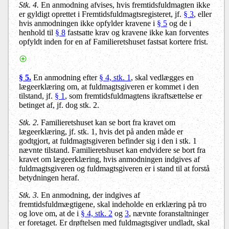
Stk. 4.
En anmodning afvises, hvis fremtidsfuldmagten ikke
er gyldigt oprettet i Fremtidsfuldmagtsregisteret, jf.
§ 3
, eller
hvis anmodningen ikke opfylder kravene i
§ 5
og de i
henhold til
§ 8
fastsatte krav og kravene ikke kan forventes
opfyldt inden for en af Familieretshuset fastsat kortere frist.
§ 5.
En anmodning efter
§ 4, stk. 1
, skal vedlægges en
lægeerklæring om, at fuldmagtsgiveren er kommet i den
tilstand, jf.
§ 1
, som fremtidsfuldmagtens ikraftsættelse er
betinget af, jf. dog stk. 2.
Stk. 2.
Familieretshuset kan se bort fra kravet om
lægeerklæring, jf. stk. 1, hvis det på anden måde er
godtgjort, at fuldmagtsgiveren befinder sig i den i stk. 1
nævnte tilstand. Familieretshuset kan endvidere se bort fra
kravet om lægeerklæring, hvis anmodningen indgives af
fuldmagtsgiveren og fuldmagtsgiveren er i stand til at forstå
betydningen heraf.
Stk. 3.
En anmodning, der indgives af
fremtidsfuldmægtigene, skal indeholde en erklæring på tro
og love om, at de i
§ 4, stk. 2
og
3
, nævnte foranstaltninger
er foretaget. Er drøftelsen med fuldmagtsgiver undladt, skal