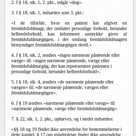
2.
I § 18, stk. 1, 2. pkt., udgår »dog«.
3.
I § 18, stk. 1, indsættes som 3. pkt.:
»I de tilfælde, hvor en patient har afgivet en
fremtidsfuldmagt, der omfatter personlige forhold, herunder
helbredsforhold, kan informeret samtykke gives af
fremtidsfuldmægtigen, i det omfang fremtidsfuldmagten
bemyndiger fremtidsfuldmægtigen dertil.«
4.
I § 18, stk. 2, ændres »ingen nærmeste pårørende eller
værge« til: »ingen nærmeste pårørende, værge eller
fremtidsfuldmægtig, der kan repræsentere patienten i
personlige forhold, herunder helbredsforhold«.
5.
I § 18, stk. 4, ændres »de nærmeste pårørende eller
værgen« til: »de nærmeste pårørende, værgen eller
fremtidsfuldmægtigen«.
6.
I § 19 ændres »nærmeste pårørende eller værge« til:
»nærmeste pårørende, værge eller fremtidsfuldmægtig«.
7.
§ 22, stk. 1, 2. pkt., ophæves, og i stedet indsættes:
»§§ 18 og 19 finder ikke anvendelse for bestemmelserne i
dette kapitel. § 17 om mindreårige finder ikke anvendelse