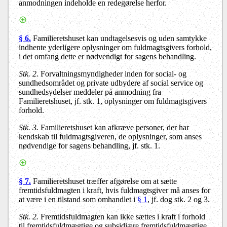
anmodningen indeholde en redegørelse herfor.
§ 6.
Familieretshuset kan undtagelsesvis og uden samtykke
indhente yderligere oplysninger om fuldmagtsgivers forhold,
i det omfang dette er nødvendigt for sagens behandling.
Stk. 2.
Forvaltningsmyndigheder inden for social- og
sundhedsområdet og private udbydere af social service og
sundhedsydelser meddeler på anmodning fra
Familieretshuset, jf. stk. 1, oplysninger om fuldmagtsgivers
forhold.
Stk. 3.
Familieretshuset kan afkræve personer, der har
kendskab til fuldmagtsgiveren, de oplysninger, som anses
nødvendige for sagens behandling, jf. stk. 1.
§ 7.
Familieretshuset træffer afgørelse om at sætte
fremtidsfuldmagten i kraft, hvis fuldmagtsgiver må anses for
at være i en tilstand som omhandlet i
§ 1
, jf. dog stk. 2 og 3.
Stk. 2.
Fremtidsfuldmagten kan ikke sættes i kraft i forhold
til fremtidsfuldmægtige og subsidiære fremtidsfuldmægtige,