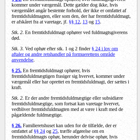
kommer under værgemål. Dette gælder dog ikke, hvis
værgemålet angår bestemte forhold, der ikke er omfattet af
fremtidsfuldmagten, eller som den, der har fremtidsfuldmagt,
er afskåret fra at varetage, jf.
§§ 12
,
13
og
15
.
Stk. 2.
En fremtidsfuldmagt ophører ved fuldmagtsgiverens
død.
Stk. 3.
Ved ophør efter stk. 1 og 2 finder
§ 24 i lov om
aftaler og andre retshandler på formuerettens område
anvendelse
.
§ 25.
En fremtidsfuldmagt ophører, hvis
fremtidsfuldmægtigen frasiger sig hvervet, kommer under
værgemål eller har oprettet en fremtidsfuldmagt, der sættes i
kraft.
Stk. 2.
Er der andre fremtidsfuldmægtige eller subsidiære
fremtidsfuldmægtige, som fortsat kan varetage hvervet,
vedbliver fremtidsfuldmagten med at være i kraft med de
pågældende fuldmægtige.
§ 26.
Familieretshuset kan uden for de tilfælde, der er
omfattet af
§§ 24
og
25
, træffe afgørelse om en
fremtidsfuldmagts ophør, herunder delvise ophør, hvis