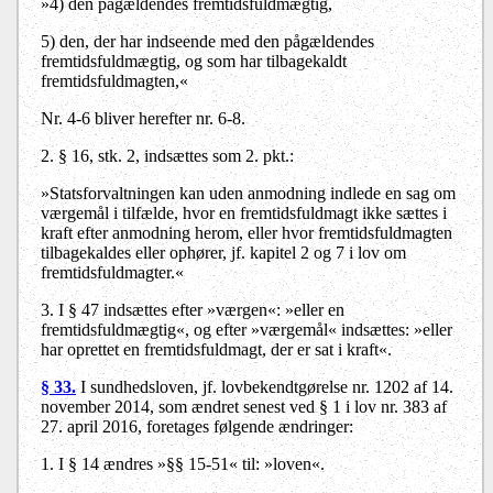
»4)
den pågældendes fremtidsfuldmægtig,
5)
den, der har indseende med den pågældendes
fremtidsfuldmægtig, og som har tilbagekaldt
fremtidsfuldmagten,«
Nr. 4-6 bliver herefter nr. 6-8.
2.
§ 16, stk. 2,
indsættes som
2. pkt.:
»Statsforvaltningen kan uden anmodning indlede en sag om
værgemål i tilfælde, hvor en fremtidsfuldmagt ikke sættes i
kraft efter anmodning herom, eller hvor fremtidsfuldmagten
tilbagekaldes eller ophører, jf. kapitel 2 og 7 i lov om
fremtidsfuldmagter.«
3.
I
§ 47
indsættes efter »værgen«: »eller en
fremtidsfuldmægtig«, og efter »værgemål« indsættes: »eller
har oprettet en fremtidsfuldmagt, der er sat i kraft«.
§ 33.
I sundhedsloven, jf. lovbekendtgørelse nr. 1202 af 14.
november 2014, som ændret senest ved § 1 i lov nr. 383 af
27. april 2016, foretages følgende ændringer:
1.
I § 14 ændres »§§ 15-51« til: »loven«.