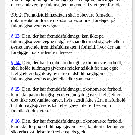
eller samlever, før fuldmagten anvendes i vigtigere forhold.
Stk. 2.
Fremtidsfuldmægtigen skal opbevare fornøden
dokumentation for de dispositioner, som er foretaget på
fuldmagtsgiverens vegne.
§ 13.
Den, der har fremtidsfuldmagt, kan ikke på
fuldmagtsgivers vegne indgå retshandler med sig selv eller i
øvrigt anvende fremtidsfuldmagten i forhold, hvor der kan
foreligge modstridende interesser.
§ 14.
Den, der har fremtidsfuldmagt i økonomiske forhold,
skal holde fuldmagtsgiverens midler adskilt fra sine egne.
Det gælder dog ikke, hvis fremtidsfuldmægtigen er
fuldmagtsgiverens ægtefælle eller samlever.
§ 15.
Den, der har fremtidsfuldmagt i økonomiske forhold,
kan ikke på fuldmagtsgivers vegne yde gaver. Det gælder
dog ikke sædvanlige gaver, hvis værdi ikke står i misforhold
til fuldmagtsgiverens kår, eller gaver, der er bestemt i
fremtidsfuldmagten.
§ 16.
Den, der har fremtidsfuldmagt i økonomiske forhold,
kan ikke forpligte fuldmagtsgiveren ved kaution eller anden
sikkerhedsstillelse for tredjemands gæld.