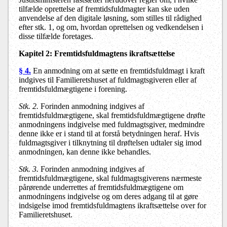
tilfælde oprettelse af fremtidsfuldmagter kan ske uden
anvendelse af den digitale løsning, som stilles til rådighed
efter stk. 1, og om, hvordan oprettelsen og vedkendelsen i
disse tilfælde foretages.
Kapitel 2:
Fremtidsfuldmagtens ikraftsættelse
§ 4.
En anmodning om at sætte en fremtidsfuldmagt i kraft
indgives til Familieretshuset af fuldmagtsgiveren eller af
fremtidsfuldmægtigene i forening.
Stk. 2.
Forinden anmodning indgives af
fremtidsfuldmægtigene, skal fremtidsfuldmægtigene drøfte
anmodningens indgivelse med fuldmagtsgiver, medmindre
denne ikke er i stand til at forstå betydningen heraf. Hvis
fuldmagtsgiver i tilknytning til drøftelsen udtaler sig imod
anmodningen, kan denne ikke behandles.
Stk. 3.
Forinden anmodning indgives af
fremtidsfuldmægtigene, skal fuldmagtsgiverens nærmeste
pårørende underrettes af fremtidsfuldmægtigene om
anmodningens indgivelse og om deres adgang til at gøre
indsigelse imod fremtidsfuldmagtens ikraftsættelse over for
Familieretshuset.