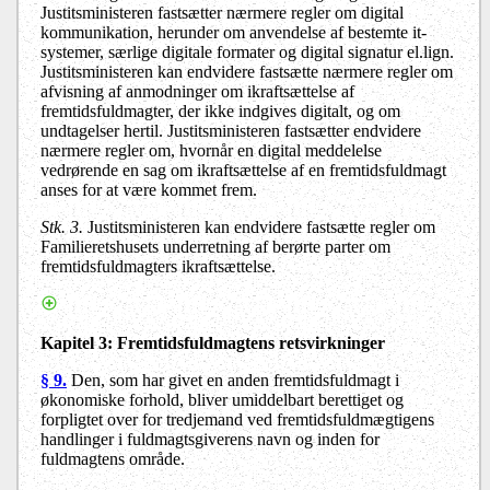
Justitsministeren fastsætter nærmere regler om digital
kommunikation, herunder om anvendelse af bestemte it-
systemer, særlige digitale formater og digital signatur el.lign.
Justitsministeren kan endvidere fastsætte nærmere regler om
afvisning af anmodninger om ikraftsættelse af
fremtidsfuldmagter, der ikke indgives digitalt, og om
undtagelser hertil. Justitsministeren fastsætter endvidere
nærmere regler om, hvornår en digital meddelelse
vedrørende en sag om ikraftsættelse af en fremtidsfuldmagt
anses for at være kommet frem.
Stk. 3.
Justitsministeren kan endvidere fastsætte regler om
Familieretshusets underretning af berørte parter om
fremtidsfuldmagters ikraftsættelse.
Kapitel 3:
Fremtidsfuldmagtens retsvirkninger
§ 9.
Den, som har givet en anden fremtidsfuldmagt i
økonomiske forhold, bliver umiddelbart berettiget og
forpligtet over for tredjemand ved fremtidsfuldmægtigens
handlinger i fuldmagtsgiverens navn og inden for
fuldmagtens område.