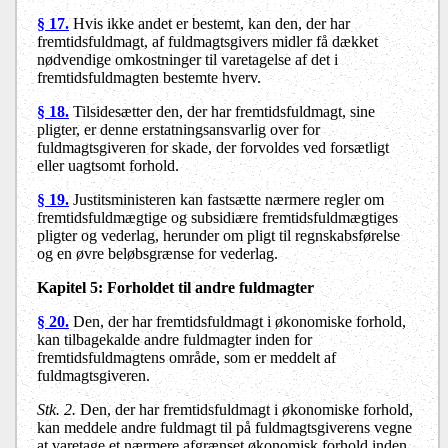
§ 17.
Hvis ikke andet er bestemt, kan den, der har
fremtidsfuldmagt, af fuldmagtsgivers midler få dækket
nødvendige omkostninger til varetagelse af det i
fremtidsfuldmagten bestemte hverv.
§ 18.
Tilsidesætter den, der har fremtidsfuldmagt, sine
pligter, er denne erstatningsansvarlig over for
fuldmagtsgiveren for skade, der forvoldes ved forsætligt
eller uagtsomt forhold.
§ 19.
Justitsministeren kan fastsætte nærmere regler om
fremtidsfuldmægtige og subsidiære fremtidsfuldmægtiges
pligter og vederlag, herunder om pligt til regnskabsførelse
og en øvre beløbsgrænse for vederlag.
Kapitel 5:
Forholdet til andre fuldmagter
§ 20.
Den, der har fremtidsfuldmagt i økonomiske forhold,
kan tilbagekalde andre fuldmagter inden for
fremtidsfuldmagtens område, som er meddelt af
fuldmagtsgiveren.
Stk. 2.
Den, der har fremtidsfuldmagt i økonomiske forhold,
kan meddele andre fuldmagt til på fuldmagtsgiverens vegne
at varetage et nærmere afgrænset økonomisk forhold inden