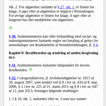
Stk. 2.
For afgørelser omfattet af
§ 27, stk. 1
, er fristen for
klage, 4 uger efter at afgørelsen er tinglyst i Personbogen.
For øvrige afgørelser er fristen for klage, 4 uger efter at
klageren har fået meddelelse om afgørelsen.
§ 30.
Justitsministeren kan efter forhandling med social- og
indenrigsministeren fastsætte regler om betaling af gebyr for
anmodninger om ikraftsættelse af fremtidsfuldmagter, jf.
§ 4
.
Kapitel 9:
Ikrafttræden og ændring af anden lovgivning
m.v.
§ 31.
Justitsministeren fastsætter tidspunktet for lovens
ikrafttræden.
§ 32.
I værgemålsloven, jf. lovbekendtgørelse nr. 1015 af
20. august 2007, som ændret ved § 8 i lov nr. 434 af 8. maj
2006, § 2 i lov nr. 221 af 21. marts 2011 og § 8 i lov nr. 647
af 12. juni 2013, foretages følgende ændringer:
1.
I
§ 16, stk. 1,
indsættes efter nr. 3 som nye numre: