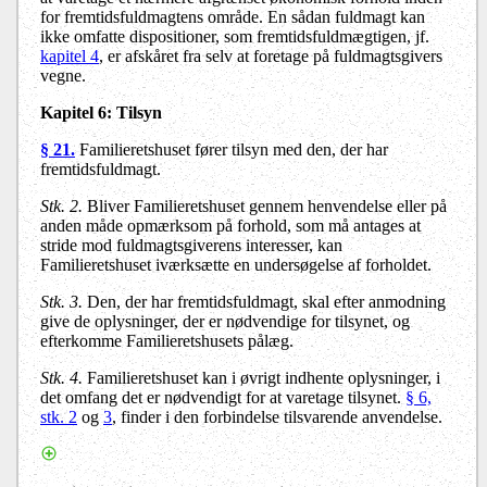
for fremtidsfuldmagtens område. En sådan fuldmagt kan
ikke omfatte dispositioner, som fremtidsfuldmægtigen, jf.
kapitel 4
, er afskåret fra selv at foretage på fuldmagtsgivers
vegne.
Kapitel 6:
Tilsyn
§ 21.
Familieretshuset fører tilsyn med den, der har
fremtidsfuldmagt.
Stk. 2.
Bliver Familieretshuset gennem henvendelse eller på
anden måde opmærksom på forhold, som må antages at
stride mod fuldmagtsgiverens interesser, kan
Familieretshuset iværksætte en undersøgelse af forholdet.
Stk. 3.
Den, der har fremtidsfuldmagt, skal efter anmodning
give de oplysninger, der er nødvendige for tilsynet, og
efterkomme Familieretshusets pålæg.
Stk. 4.
Familieretshuset kan i øvrigt indhente oplysninger, i
det omfang det er nødvendigt for at varetage tilsynet.
§ 6,
stk. 2
og
3
, finder i den forbindelse tilsvarende anvendelse.