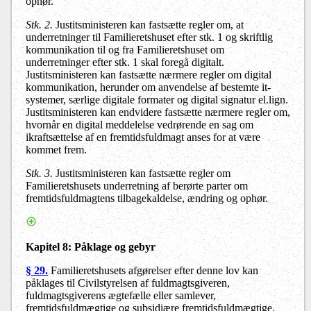
ophør.
Stk. 2.
Justitsministeren kan fastsætte regler om, at
underretninger til Familieretshuset efter stk. 1 og skriftlig
kommunikation til og fra Familieretshuset om
underretninger efter stk. 1 skal foregå digitalt.
Justitsministeren kan fastsætte nærmere regler om digital
kommunikation, herunder om anvendelse af bestemte it-
systemer, særlige digitale formater og digital signatur el.lign.
Justitsministeren kan endvidere fastsætte nærmere regler om,
hvornår en digital meddelelse vedrørende en sag om
ikraftsættelse af en fremtidsfuldmagt anses for at være
kommet frem.
Stk. 3.
Justitsministeren kan fastsætte regler om
Familieretshusets underretning af berørte parter om
fremtidsfuldmagtens tilbagekaldelse, ændring og ophør.
Kapitel 8:
Påklage og gebyr
§ 29.
Familieretshusets afgørelser efter denne lov kan
påklages til Civilstyrelsen af fuldmagtsgiveren,
fuldmagtsgiverens ægtefælle eller samlever,
fremtidsfuldmægtige og subsidiære fremtidsfuldmægtige.