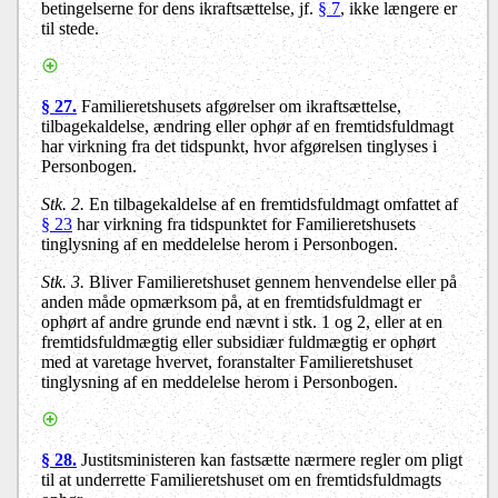
betingelserne for dens ikraftsættelse, jf.
§ 7
, ikke længere er
til stede.
§ 27.
Familieretshusets afgørelser om ikraftsættelse,
tilbagekaldelse, ændring eller ophør af en fremtidsfuldmagt
har virkning fra det tidspunkt, hvor afgørelsen tinglyses i
Personbogen.
Stk. 2.
En tilbagekaldelse af en fremtidsfuldmagt omfattet af
§ 23
har virkning fra tidspunktet for Familieretshusets
tinglysning af en meddelelse herom i Personbogen.
Stk. 3.
Bliver Familieretshuset gennem henvendelse eller på
anden måde opmærksom på, at en fremtidsfuldmagt er
ophørt af andre grunde end nævnt i stk. 1 og 2, eller at en
fremtidsfuldmægtig eller subsidiær fuldmægtig er ophørt
med at varetage hvervet, foranstalter Familieretshuset
tinglysning af en meddelelse herom i Personbogen.
§ 28.
Justitsministeren kan fastsætte nærmere regler om pligt
til at underrette Familieretshuset om en fremtidsfuldmagts