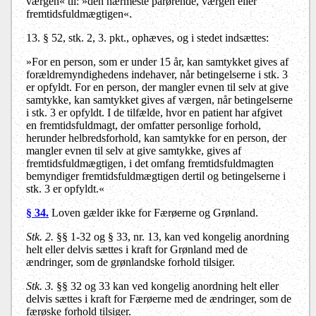
værgen« til: »den nærmeste pårørende, værgen eller
fremtidsfuldmægtigen«.
13.
§ 52, stk. 2, 3. pkt., ophæves, og i stedet indsættes:
»For en person, som er under 15 år, kan samtykket gives af
forældremyndighedens indehaver, når betingelserne i stk. 3
er opfyldt. For en person, der mangler evnen til selv at give
samtykke, kan samtykket gives af værgen, når betingelserne
i stk. 3 er opfyldt. I de tilfælde, hvor en patient har afgivet
en fremtidsfuldmagt, der omfatter personlige forhold,
herunder helbredsforhold, kan samtykke for en person, der
mangler evnen til selv at give samtykke, gives af
fremtidsfuldmægtigen, i det omfang fremtidsfuldmagten
bemyndiger fremtidsfuldmægtigen dertil og betingelserne i
stk. 3 er opfyldt.«
§ 34.
Loven gælder ikke for Færøerne og Grønland.
Stk. 2.
§§ 1-32 og § 33, nr. 13, kan ved kongelig anordning
helt eller delvis sættes i kraft for Grønland med de
ændringer, som de grønlandske forhold tilsiger.
Stk. 3.
§§ 32 og 33 kan ved kongelig anordning helt eller
delvis sættes i kraft for Færøerne med de ændringer, som de
færøske forhold tilsiger.