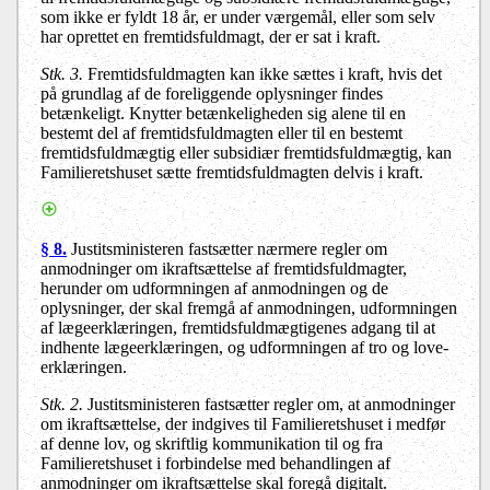
som ikke er fyldt 18 år, er under værgemål, eller som selv
har oprettet en fremtidsfuldmagt, der er sat i kraft.
Stk. 3.
Fremtidsfuldmagten kan ikke sættes i kraft, hvis det
på grundlag af de foreliggende oplysninger findes
betænkeligt. Knytter betænkeligheden sig alene til en
bestemt del af fremtidsfuldmagten eller til en bestemt
fremtidsfuldmægtig eller subsidiær fremtidsfuldmægtig, kan
Familieretshuset sætte fremtidsfuldmagten delvis i kraft.
§ 8.
Justitsministeren fastsætter nærmere regler om
anmodninger om ikraftsættelse af fremtidsfuldmagter,
herunder om udformningen af anmodningen og de
oplysninger, der skal fremgå af anmodningen, udformningen
af lægeerklæringen, fremtidsfuldmægtigenes adgang til at
indhente lægeerklæringen, og udformningen af tro og love-
erklæringen.
Stk. 2.
Justitsministeren fastsætter regler om, at anmodninger
om ikraftsættelse, der indgives til Familieretshuset i medfør
af denne lov, og skriftlig kommunikation til og fra
Familieretshuset i forbindelse med behandlingen af
anmodninger om ikraftsættelse skal foregå digitalt.