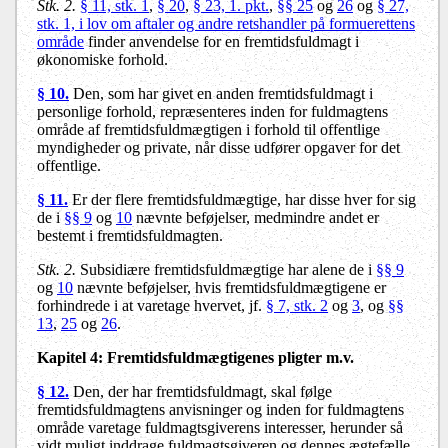
Stk. 2.
§ 11, stk. 1
,
§ 20
,
§ 23, 1. pkt.
,
§§ 25
og
26
og
§ 27,
stk. 1, i lov om aftaler og andre retshandler på formuerettens
område
finder anvendelse for en fremtidsfuldmagt i
økonomiske forhold.
§ 10.
Den, som har givet en anden fremtidsfuldmagt i
personlige forhold, repræsenteres inden for fuldmagtens
område af fremtidsfuldmægtigen i forhold til offentlige
myndigheder og private, når disse udfører opgaver for det
offentlige.
§ 11.
Er der flere fremtidsfuldmægtige, har disse hver for sig
de i
§§ 9
og
10
nævnte beføjelser, medmindre andet er
bestemt i fremtidsfuldmagten.
Stk. 2.
Subsidiære fremtidsfuldmægtige har alene de i
§§ 9
og
10
nævnte beføjelser, hvis fremtidsfuldmægtigene er
forhindrede i at varetage hvervet, jf.
§ 7, stk. 2
og
3
, og
§§
13
,
25
og
26
.
Kapitel 4:
Fremtidsfuldmægtigenes pligter m.v.
§ 12.
Den, der har fremtidsfuldmagt, skal følge
fremtidsfuldmagtens anvisninger og inden for fuldmagtens
område varetage fuldmagtsgiverens interesser, herunder så
vidt muligt inddrage fuldmagtsgiveren og dennes ægtefælle