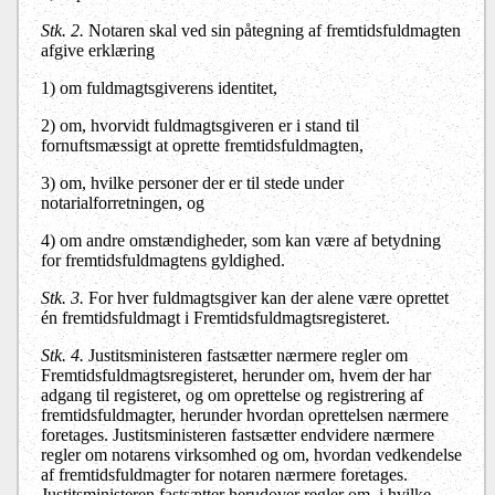
Stk. 2.
Notaren skal ved sin påtegning af fremtidsfuldmagten
afgive erklæring
1)
om fuldmagtsgiverens identitet,
2)
om, hvorvidt fuldmagtsgiveren er i stand til
fornuftsmæssigt at oprette fremtidsfuldmagten,
3)
om, hvilke personer der er til stede under
notarialforretningen, og
4)
om andre omstændigheder, som kan være af betydning
for fremtidsfuldmagtens gyldighed.
Stk. 3.
For hver fuldmagtsgiver kan der alene være oprettet
én fremtidsfuldmagt i Fremtidsfuldmagtsregisteret.
Stk. 4.
Justitsministeren fastsætter nærmere regler om
Fremtidsfuldmagtsregisteret, herunder om, hvem der har
adgang til registeret, og om oprettelse og registrering af
fremtidsfuldmagter, herunder hvordan oprettelsen nærmere
foretages. Justitsministeren fastsætter endvidere nærmere
regler om notarens virksomhed og om, hvordan vedkendelse
af fremtidsfuldmagter for notaren nærmere foretages.
Justitsministeren fastsætter herudover regler om, i hvilke