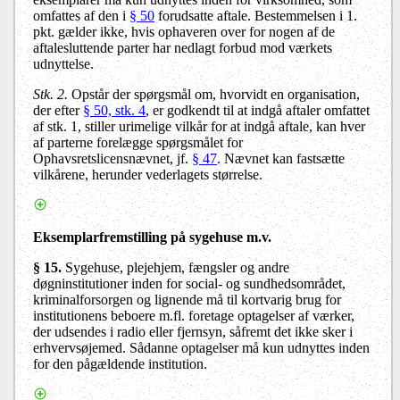
omfattes af den i
§ 50
forudsatte aftale. Bestemmelsen i 1.
pkt. gælder ikke, hvis ophaveren over for nogen af de
aftalesluttende parter har nedlagt forbud mod værkets
udnyttelse.
Stk. 2.
Opstår der spørgsmål om, hvorvidt en organisation,
der efter
§ 50, stk. 4
, er godkendt til at indgå aftaler omfattet
af stk. 1, stiller urimelige vilkår for at indgå aftale, kan hver
af parterne forelægge spørgsmålet for
Ophavsretslicensnævnet, jf.
§ 47
. Nævnet kan fastsætte
vilkårene, herunder vederlagets størrelse.
Eksemplarfremstilling på sygehuse m.v.
§ 15
.
Sygehuse, plejehjem, fængsler og andre
døgninstitutioner inden for social- og sundhedsområdet,
kriminalforsorgen og lignende må til kortvarig brug for
institutionens beboere m.fl. foretage optagelser af værker,
der udsendes i radio eller fjernsyn, såfremt det ikke sker i
erhvervsøjemed. Sådanne optagelser må kun udnyttes inden
for den pågældende institution.