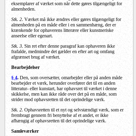
eksemplarer af værket som når dette gøres tilgængeligt for
almenheden.
Stk. 2.
Værket må ikke ændres eller gøres tilgængeligt for
almenheden på en måde eller i en sammenhæng, der er
krænkende for ophaverens litterære eller kunstneriske
anseelse eller egenart.
Stk. 3.
Sin ret efter denne paragraf kan ophaveren ikke
frafalde, medmindre det gælder en efter art og omfang
afgrænset brug af værket.
Bearbejdelser
§ 4
.
Den, som oversætter, omarbejder eller på anden måde
bearbejder et værk, herunder overfører det til en anden
litteratur- eller kunstart, har ophavsret til værket i denne
skikkelse, men kan ikke råde over det på en måde, som
strider mod ophavsretten til det oprindelige værk.
Stk. 2.
Ophavsretten til et nyt og selvstændigt værk, som er
frembragt gennem fri benyttelse af et andet, er ikke
afhængig af ophavsretten til det oprindelige værk.
Samleværker