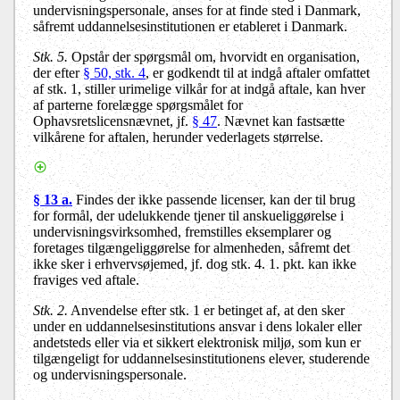
undervisningspersonale, anses for at finde sted i Danmark,
såfremt uddannelsesinstitutionen er etableret i Danmark.
Stk. 5.
Opstår der spørgsmål om, hvorvidt en organisation,
der efter
§ 50, stk. 4
, er godkendt til at indgå aftaler omfattet
af stk. 1, stiller urimelige vilkår for at indgå aftale, kan hver
af parterne forelægge spørgsmålet for
Ophavsretslicensnævnet, jf.
§ 47
. Nævnet kan fastsætte
vilkårene for aftalen, herunder vederlagets størrelse.
§ 13 a.
Findes der ikke passende licenser, kan der til brug
for formål, der udelukkende tjener til anskueliggørelse i
undervisningsvirksomhed, fremstilles eksemplarer og
foretages tilgængeliggørelse for almenheden, såfremt det
ikke sker i erhvervsøjemed, jf. dog stk. 4. 1. pkt. kan ikke
fraviges ved aftale.
Stk. 2.
Anvendelse efter stk. 1 er betinget af, at den sker
under en uddannelsesinstitutions ansvar i dens lokaler eller
andetsteds eller via et sikkert elektronisk miljø, som kun er
tilgængeligt for uddannelsesinstitutionens elever, studerende
og undervisningspersonale.