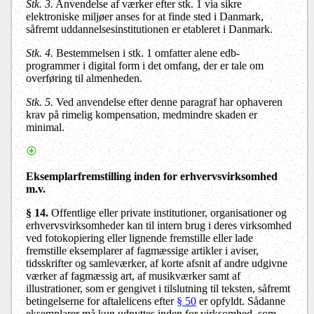
Stk. 3.
Anvendelse af værker efter stk. 1 via sikre
elektroniske miljøer anses for at finde sted i Danmark,
såfremt uddannelsesinstitutionen er etableret i Danmark.
Stk. 4.
Bestemmelsen i stk. 1 omfatter alene edb-
programmer i digital form i det omfang, der er tale om
overføring til almenheden.
Stk. 5.
Ved anvendelse efter denne paragraf har ophaveren
krav på rimelig kompensation, medmindre skaden er
minimal.
Eksemplarfremstilling inden for erhvervsvirksomhed
m.v.
§ 14
.
Offentlige eller private institutioner, organisationer og
erhvervsvirksomheder kan til intern brug i deres virksomhed
ved fotokopiering eller lignende fremstille eller lade
fremstille eksemplarer af fagmæssige artikler i aviser,
tidsskrifter og samleværker, af korte afsnit af andre udgivne
værker af fagmæssig art, af musikværker samt af
illustrationer, som er gengivet i tilslutning til teksten, såfremt
betingelserne for aftalelicens efter
§ 50
er opfyldt. Sådanne
eksemplarer må kun udnyttes inden for virksomhed, som