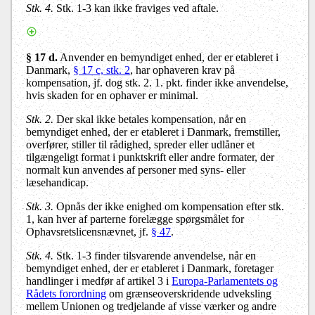
Stk. 4.
Stk. 1-3 kan ikke fraviges ved aftale.
§ 17 d.
Anvender en bemyndiget enhed, der er etableret i
Danmark,
§ 17 c, stk. 2
, har ophaveren krav på
kompensation, jf. dog stk. 2. 1. pkt. finder ikke anvendelse,
hvis skaden for en ophaver er minimal.
Stk. 2.
Der skal ikke betales kompensation, når en
bemyndiget enhed, der er etableret i Danmark, fremstiller,
overfører, stiller til rådighed, spreder eller udlåner et
tilgængeligt format i punktskrift eller andre formater, der
normalt kun anvendes af personer med syns- eller
læsehandicap.
Stk. 3.
Opnås der ikke enighed om kompensation efter stk.
1, kan hver af parterne forelægge spørgsmålet for
Ophavsretslicensnævnet, jf.
§ 47
.
Stk. 4.
Stk. 1-3 finder tilsvarende anvendelse, når en
bemyndiget enhed, der er etableret i Danmark, foretager
handlinger i medfør af artikel 3 i
Europa-Parlamentets og
Rådets forordning
om grænseoverskridende udveksling
mellem Unionen og tredjelande af visse værker og andre