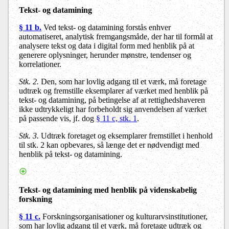
Tekst- og datamining
§ 11 b.
Ved tekst- og datamining forstås enhver
automatiseret, analytisk fremgangsmåde, der har til formål at
analysere tekst og data i digital form med henblik på at
generere oplysninger, herunder mønstre, tendenser og
korrelationer.
Stk. 2.
Den, som har lovlig adgang til et værk, må foretage
udtræk og fremstille eksemplarer af værket med henblik på
tekst- og datamining, på betingelse af at rettighedshaveren
ikke udtrykkeligt har forbeholdt sig anvendelsen af værket
på passende vis, jf. dog
§ 11 c, stk. 1
.
Stk. 3.
Udtræk foretaget og eksemplarer fremstillet i henhold
til stk. 2 kan opbevares, så længe det er nødvendigt med
henblik på tekst- og datamining.
Tekst- og datamining med henblik på videnskabelig
forskning
§ 11 c.
Forskningsorganisationer og kulturarvsinstitutioner,
som har lovlig adgang til et værk, må foretage udtræk og