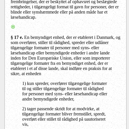
frembringelser, der er beskyttet af ophavsret og beslægtede
rettigheder, i tilgængeligt format til gavn for personer, der er
blinde eller synshæmmede eller på anden måde har et
læsehandicap.
§ 17 e.
En bemyndiget enhed, der er etableret i Danmark, og
som overfører, stiller til rådighed, spreder eller udlåner
tilgængelige formater til personer med syns- eller
læsehandicap eller bemyndigede enheder i andre lande
inden for Den Europæiske Union, eller som importerer
tilgængelige formater fra en bemyndiget enhed, der er
etableret i et af disse lande, skal indføre en praksis for at
sikre, at enheden
1) kun spreder, overfører tilgængelige formater
til og stiller tilgængelige formater til rådighed
for personer med syns- eller læsehandicap eller
andre bemyndigede enheder,
2) tager passende skridt for at modvirke, at
tilgængelige formater bliver fremstillet, spredt,
overført eller stillet til rådighed på uautoriseret
vis,