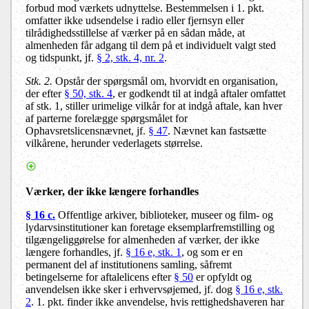
forbud mod værkets udnyttelse. Bestemmelsen i 1. pkt.
omfatter ikke udsendelse i radio eller fjernsyn eller
tilrådighedsstillelse af værker på en sådan måde, at
almenheden får adgang til dem på et individuelt valgt sted
og tidspunkt, jf.
§ 2, stk. 4, nr. 2
.
Stk. 2.
Opstår der spørgsmål om, hvorvidt en organisation,
der efter
§ 50, stk. 4
, er godkendt til at indgå aftaler omfattet
af stk. 1, stiller urimelige vilkår for at indgå aftale, kan hver
af parterne forelægge spørgsmålet for
Ophavsretslicensnævnet, jf.
§ 47
. Nævnet kan fastsætte
vilkårene, herunder vederlagets størrelse.
Værker, der ikke længere forhandles
§ 16 c.
Offentlige arkiver, biblioteker, museer og film- og
lydarvsinstitutioner kan foretage eksemplarfremstilling og
tilgængeliggørelse for almenheden af værker, der ikke
længere forhandles, jf.
§ 16 e, stk. 1
, og som er en
permanent del af institutionens samling, såfremt
betingelserne for aftalelicens efter
§ 50
er opfyldt og
anvendelsen ikke sker i erhvervsøjemed, jf. dog
§ 16 e, stk.
2
. 1. pkt. finder ikke anvendelse, hvis rettighedshaveren har