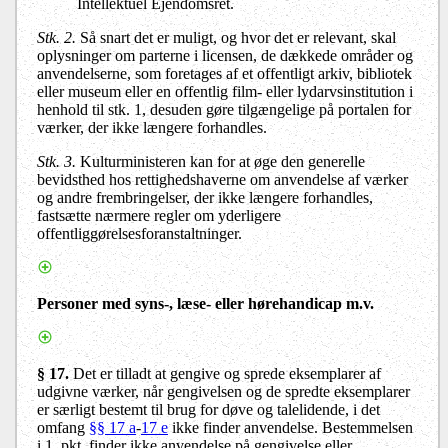
Intellektuel Ejendomsret.
Stk. 2.
Så snart det er muligt, og hvor det er relevant, skal
oplysninger om parterne i licensen, de dækkede områder og
anvendelserne, som foretages af et offentligt arkiv, bibliotek
eller museum eller en offentlig film- eller lydarvsinstitution i
henhold til stk. 1, desuden gøre tilgængelige på portalen for
værker, der ikke længere forhandles.
Stk. 3.
Kulturministeren kan for at øge den generelle
bevidsthed hos rettighedshaverne om anvendelse af værker
og andre frembringelser, der ikke længere forhandles,
fastsætte nærmere regler om yderligere
offentliggørelsesforanstaltninger.
Personer med syns-, læse- eller hørehandicap m.v.
§ 17.
Det er tilladt at gengive og sprede eksemplarer af
udgivne værker, når gengivelsen og de spredte eksemplarer
er særligt bestemt til brug for døve og talelidende, i det
omfang
§§ 17 a
-
17 e
ikke finder anvendelse. Bestemmelsen
i 1. pkt. finder ikke anvendelse på gengivelse eller