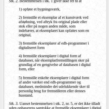
Stk. 2.
Bestemmelsen i stk. 1 giver ikke ret til at
1) opføre et bygningsværk,
2) fremstille et eksemplar af et kunstværk ved
afstøbning, ved aftryk fra original plade eller
stok eller på nogen anden måde, som
indebærer, at eksemplaret kan opfattes som en
original,
3) fremstille eksemplarer af edb-programmer i
digitaliseret form
4) fremstille eksemplarer i digital form af
databaser, når eksemplarfremstillingen sker på
grundlag af en gengivelse af databasen i digital
form, eller
5) fremstille enkelte eksemplarer i digital form
af andre værker end edb-programmer og
databaser, medmindre det udelukkende sker til
personlig brug for fremstilleren eller dennes
husstand.
Stk. 3.
Uanset bestemmelsen i stk. 2, nr. 5, er det ikke tilladt
uden ophaverens samtykke at fremstille eksemplarer i digital