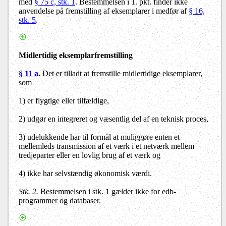
med
§ 75 c, stk. 1
. Bestemmelsen i 1. pkt. finder ikke
anvendelse på fremstilling af eksemplarer i medfør af
§ 16,
stk. 5
.
Midlertidig eksemplarfremstilling
§ 11 a
.
Det er tilladt at fremstille midlertidige eksemplarer,
som
1) er flygtige eller tilfældige,
2) udgør en integreret og væsentlig del af en teknisk proces,
3) udelukkende har til formål at muliggøre enten et
mellemleds transmission af et værk i et netværk mellem
tredjeparter eller en lovlig brug af et værk og
4) ikke har selvstændig økonomisk værdi.
Stk. 2.
Bestemmelsen i stk. 1 gælder ikke for edb-
programmer og databaser.