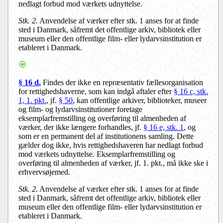
nedlagt forbud mod værkets udnyttelse.
Stk. 2.
Anvendelse af værker efter stk. 1 anses for at finde
sted i Danmark, såfremt det offentlige arkiv, bibliotek eller
museum eller den offentlige film- eller lydarvsinstitution er
etableret i Danmark.
§ 16 d.
Findes der ikke en repræsentativ fællesorganisation
for rettighedshaverne, som kan indgå aftaler efter
§ 16 c, stk.
1, 1. pkt.
, jf.
§ 50
, kan offentlige arkiver, biblioteker, museer
og film- og lydarvsinstitutioner foretage
eksemplarfremstilling og overføring til almenheden af
værker, der ikke længere forhandles, jf.
§ 16 e, stk. 1
, og
som er en permanent del af institutionens samling. Dette
gælder dog ikke, hvis rettighedshaveren har nedlagt forbud
mod værkets udnyttelse. Eksemplarfremstilling og
overføring til almenheden af værker, jf. 1. pkt., må ikke ske i
erhvervsøjemed.
Stk. 2.
Anvendelse af værker efter stk. 1 anses for at finde
sted i Danmark, såfremt det offentlige arkiv, bibliotek eller
museum eller den offentlige film- eller lydarvsinstitution er
etableret i Danmark.