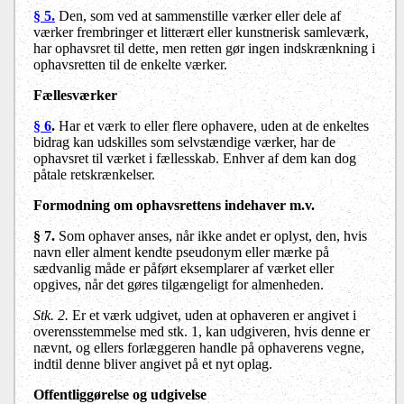
§ 5.
Den, som ved at sammenstille værker eller dele af
værker frembringer et litterært eller kunstnerisk samleværk,
har ophavsret til dette, men retten gør ingen indskrænkning i
ophavsretten til de enkelte værker.
Fællesværker
§ 6
.
Har et værk to eller flere ophavere, uden at de enkeltes
bidrag kan udskilles som selvstændige værker, har de
ophavsret til værket i fællesskab. Enhver af dem kan dog
påtale retskrænkelser.
Formodning om ophavsrettens indehaver m.v.
§ 7
.
Som ophaver anses, når ikke andet er oplyst, den, hvis
navn eller alment kendte pseudonym eller mærke på
sædvanlig måde er påført eksemplarer af værket eller
opgives, når det gøres tilgængeligt for almenheden.
Stk. 2.
Er et værk udgivet, uden at ophaveren er angivet i
overensstemmelse med stk. 1, kan udgiveren, hvis denne er
nævnt, og ellers forlæggeren handle på ophaverens vegne,
indtil denne bliver angivet på et nyt oplag.
Offentliggørelse og udgivelse