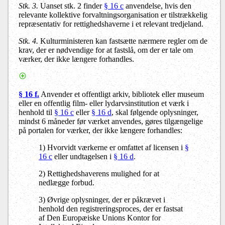
Stk. 3.
Uanset stk. 2 finder
§ 16 c
anvendelse, hvis den
relevante kollektive forvaltningsorganisation er tilstrækkelig
repræsentativ for rettighedshaverne i et relevant tredjeland.
Stk. 4.
Kulturministeren kan fastsætte nærmere regler om de
krav, der er nødvendige for at fastslå, om der er tale om
værker, der ikke længere forhandles.
§ 16 f.
Anvender et offentligt arkiv, bibliotek eller museum
eller en offentlig film- eller lydarvsinstitution et værk i
henhold til
§ 16 c
eller
§ 16 d
, skal følgende oplysninger,
mindst 6 måneder før værket anvendes, gøres tilgængelige
på portalen for værker, der ikke længere forhandles:
1) Hvorvidt værkerne er omfattet af licensen i
§
16 c
eller undtagelsen i
§ 16 d
.
2) Rettighedshaverens mulighed for at
nedlægge forbud.
3) Øvrige oplysninger, der er påkrævet i
henhold den registreringsproces, der er fastsat
af Den Europæiske Unions Kontor for