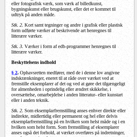
eller fotografisk værk, som værk af billedkunst,
bygningskunst eller brugskunst, eller det er kommet til
udtryk på anden måde.
Stk. 2.
Kort samt tegninger og andre i grafisk eller plastisk
form udførte værker af beskrivende art henregnes til
litterære værker.
Stk. 3.
Værker i form af edb-programmer henregnes til
litterære værker.
Beskyttelsens indhold
§ 2
.
Ophavsretten medfører, med de i denne lov angivne
indskrænkninger, eneret til at råde over værket ved at
fremstille eksemplarer af det og ved at gøre det tilgængeligt
for almenheden i oprindelig eller ændret skikkelse, i
oversættelse, omarbejdelse i anden litteratur- eller kunstart
eller i anden teknik.
Stk. 2.
Som eksemplarfremstilling anses enhver direkte eller
indirekte, midlertidig eller permanent og hel eller delvis
eksemplarfremstilling på en hvilken som helst måde og i en
hvilken som helst form. Som fremstilling af eksemplarer
anses også det forhold, at værket overføres på indretninger,