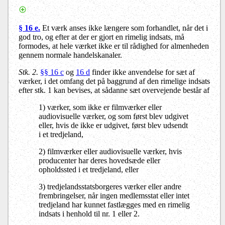
§ 16 e.
Et værk anses ikke længere som forhandlet, når det i
god tro, og efter at der er gjort en rimelig indsats, må
formodes, at hele værket ikke er til rådighed for almenheden
gennem normale handelskanaler.
Stk. 2.
§§ 16 c
og
16 d
finder ikke anvendelse for sæt af
værker, i det omfang det på baggrund af den rimelige indsats
efter stk. 1 kan bevises, at sådanne sæt overvejende består af
1) værker, som ikke er filmværker eller
audiovisuelle værker, og som først blev udgivet
eller, hvis de ikke er udgivet, først blev udsendt
i et tredjeland,
2) filmværker eller audiovisuelle værker, hvis
producenter har deres hovedsæde eller
opholdssted i et tredjeland, eller
3) tredjelandsstatsborgeres værker eller andre
frembringelser, når ingen medlemsstat eller intet
tredjeland har kunnet fastlægges med en rimelig
indsats i henhold til nr. 1 eller 2.