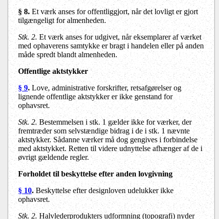
§ 8
.
Et værk anses for offentliggjort, når det lovligt er gjort
tilgængeligt for almenheden.
Stk. 2.
Et værk anses for udgivet, når eksemplarer af værket
med ophaverens samtykke er bragt i handelen eller på anden
måde spredt blandt almenheden.
Offentlige aktstykker
§ 9
.
Love, administrative forskrifter, retsafgørelser og
lignende offentlige aktstykker er ikke genstand for
ophavsret.
Stk. 2.
Bestemmelsen i stk. 1 gælder ikke for værker, der
fremtræder som selvstændige bidrag i de i stk. 1 nævnte
aktstykker. Sådanne værker må dog gengives i forbindelse
med aktstykket. Retten til videre udnyttelse afhænger af de i
øvrigt gældende regler.
Forholdet til beskyttelse efter anden lovgivning
§ 10
.
Beskyttelse efter designloven udelukker ikke
ophavsret.
Stk. 2.
Halvlederprodukters udformning (topografi) nyder