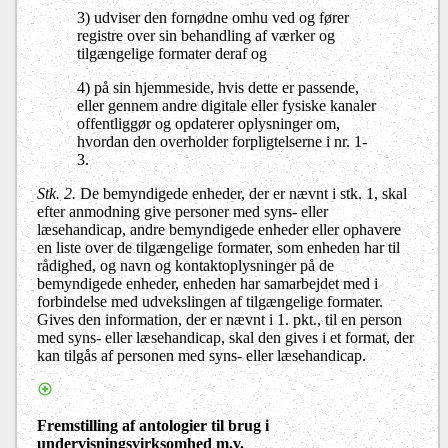
3) udviser den fornødne omhu ved og fører
registre over sin behandling af værker og
tilgængelige formater deraf og
4) på sin hjemmeside, hvis dette er passende,
eller gennem andre digitale eller fysiske kanaler
offentliggør og opdaterer oplysninger om,
hvordan den overholder forpligtelserne i nr. 1-
3.
Stk. 2.
De bemyndigede enheder, der er nævnt i stk. 1, skal
efter anmodning give personer med syns- eller
læsehandicap, andre bemyndigede enheder eller ophavere
en liste over de tilgængelige formater, som enheden har til
rådighed, og navn og kontaktoplysninger på de
bemyndigede enheder, enheden har samarbejdet med i
forbindelse med udvekslingen af tilgængelige formater.
Gives den information, der er nævnt i 1. pkt., til en person
med syns- eller læsehandicap, skal den gives i et format, der
kan tilgås af personen med syns- eller læsehandicap.
Fremstilling af antologier til brug i
undervisningsvirksomhed m.v.