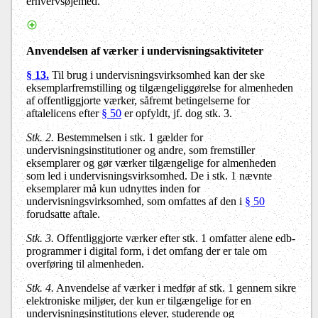
erhvervsøjemed.
Anvendelsen af værker i undervisningsaktiviteter
§ 13.
Til brug i undervisningsvirksomhed kan der ske
eksemplarfremstilling og tilgængeliggørelse for almenheden
af offentliggjorte værker, såfremt betingelserne for
aftalelicens efter
§ 50
er opfyldt, jf. dog stk. 3.
Stk. 2.
Bestemmelsen i stk. 1 gælder for
undervisningsinstitutioner og andre, som fremstiller
eksemplarer og gør værker tilgængelige for almenheden
som led i undervisningsvirksomhed. De i stk. 1 nævnte
eksemplarer må kun udnyttes inden for
undervisningsvirksomhed, som omfattes af den i
§ 50
forudsatte aftale.
Stk. 3.
Offentliggjorte værker efter stk. 1 omfatter alene edb-
programmer i digital form, i det omfang der er tale om
overføring til almenheden.
Stk. 4.
Anvendelse af værker i medfør af stk. 1 gennem sikre
elektroniske miljøer, der kun er tilgængelige for en
undervisningsinstitutions elever, studerende og