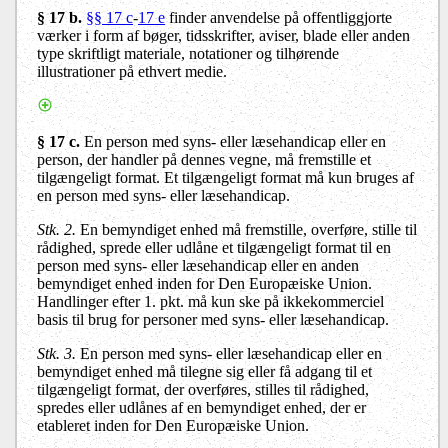
§ 17 b.
§§ 17 c
-
17 e
finder anvendelse på offentliggjorte
værker i form af bøger, tidsskrifter, aviser, blade eller anden
type skriftligt materiale, notationer og tilhørende
illustrationer på ethvert medie.
§ 17 c.
En person med syns- eller læsehandicap eller en
person, der handler på dennes vegne, må fremstille et
tilgængeligt format. Et tilgængeligt format må kun bruges af
en person med syns- eller læsehandicap.
Stk. 2.
En bemyndiget enhed må fremstille, overføre, stille til
rådighed, sprede eller udlåne et tilgængeligt format til en
person med syns- eller læsehandicap eller en anden
bemyndiget enhed inden for Den Europæiske Union.
Handlinger efter 1. pkt. må kun ske på ikkekommerciel
basis til brug for personer med syns- eller læsehandicap.
Stk. 3.
En person med syns- eller læsehandicap eller en
bemyndiget enhed må tilegne sig eller få adgang til et
tilgængeligt format, der overføres, stilles til rådighed,
spredes eller udlånes af en bemyndiget enhed, der er
etableret inden for Den Europæiske Union.