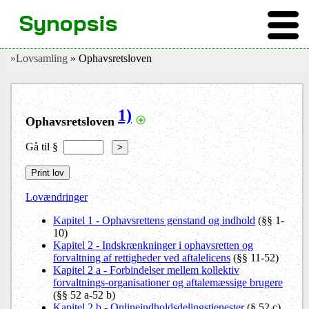
Synopsis
»Lovsamling
» Ophavsretsloven
1)
Ophavsretsloven
Gå til §
>
Lovændringer
Kapitel 1 - Ophavsrettens genstand og indhold
(§§ 1-
10)
Kapitel 2 - Indskrænkninger i ophavsretten og
forvaltning af rettigheder ved aftalelicens
(§§ 11-52)
Kapitel 2 a - Forbindelser mellem kollektiv
forvaltnings-organisationer og aftalemæssige brugere
(§§ 52 a-52 b)
Kapitel 2 b - Onlineindholdsdelingstjenester
(§ 52 c)