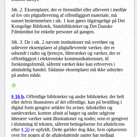
Stk. 2.
Eksemplarer, der er fremstillet eller afleveret i medfør
af lov om pligtaflevering af offentliggjort materiale, må
uanset bestemmelsen i stk. 1 kun gøres tilgængelige på Det
Kongelige Bibliotek, Statsbiblioteket og Det Danske
Filminstitut for enkelte personer ad gangen.
Stk. 3.
De i stk. 2 nævnte institutioner må overføre og
udlevere eksemplarer af pligtafleverede værker, der er
udsendt i radio og fjernsyn, filmværker og værker, der er
offentliggjort i elektroniske kommunikationsnet, til
forskningsformål, såfremt værket ikke kan erhverves i
almindelig handel. Sådanne eksemplarer må ikke udnyttes
på anden måde.
§ 16 b
.
Offentlige biblioteker og andre biblioteker, der helt
eller delvis finansieres af det offentlige, kan på bestilling i
digital form gengive artikler fra aviser, tidsskrifter og
samleværker, kortere afsnit af bøger og andre udgivne
litterære værker samt illustrationer og noder, som er gengivet
i tilslutning til teksten, såfremt betingelserne for aftalelicens
efter
§ 50
er opfyldt. Dette gælder dog ikke, hvis ophaveren
over for nogen af de aftalesluttende parter har nedlagt