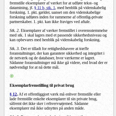
fremstille eksemplarer af værket for at udføre tekst- og
datamining, jf.
§ 11 b, stk. 1
, med henblik på videnskabelig
forskning. 1. pkt. gælder, uanset om den videnskabelige
forskning udføres inden for rammerne af offentlig-private
partnerskaber. 1. pkt. kan ikke fraviges ved aftale.
Stk. 2.
Eksemplarer af værker fremstillet i overensstemmelse
med stk. 1 skal lagres med et passende sikkerhedsniveau og
kan opbevares med henblik på videnskabelig forskning.
Stk. 3.
Det er tilladt for rettighedshavere at træffe
foranstaltninger, der kan garantere sikkerhed og integritet i
de netværk og de databaser, hvor værkerne er lagret.
Sådanne foranstaltninger må ikke gå videre, end hvad der er
nødvendigt for at nå dette mål.
Eksemplarfremstilling til privat brug
§ 12
.
Af et offentliggjort værk må enhver fremstille eller
lade fremstille enkelte eksemplarer til sin private brug,
såfremt det ikke sker i erhvervsøjemed. Sådanne
eksemplarer må ikke udnyttes på anden måde.