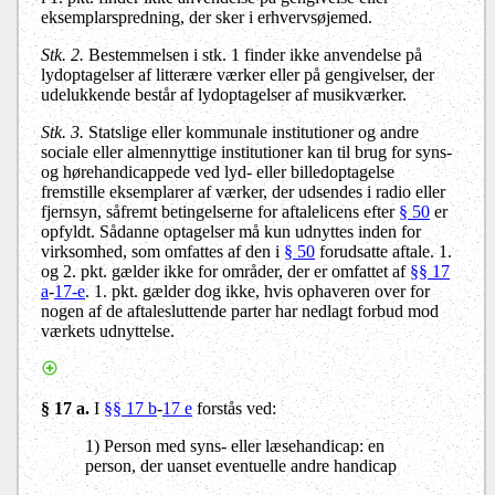
eksemplarspredning, der sker i erhvervsøjemed.
Stk. 2.
Bestemmelsen i stk. 1 finder ikke anvendelse på
lydoptagelser af litterære værker eller på gengivelser, der
udelukkende består af lydoptagelser af musikværker.
Stk. 3.
Statslige eller kommunale institutioner og andre
sociale eller almennyttige institutioner kan til brug for syns-
og hørehandicappede ved lyd- eller billedoptagelse
fremstille eksemplarer af værker, der udsendes i radio eller
fjernsyn, såfremt betingelserne for aftalelicens efter
§ 50
er
opfyldt. Sådanne optagelser må kun udnyttes inden for
virksomhed, som omfattes af den i
§ 50
forudsatte aftale. 1.
og 2. pkt. gælder ikke for områder, der er omfattet af
§§ 17
a
-
17-e
. 1. pkt. gælder dog ikke, hvis ophaveren over for
nogen af de aftalesluttende parter har nedlagt forbud mod
værkets udnyttelse.
§ 17 a.
I
§§ 17 b
-
17 e
forstås ved:
1) Person med syns- eller læsehandicap: en
person, der uanset eventuelle andre handicap