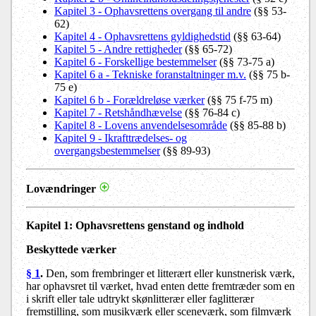
Kapitel 3 - Ophavsrettens overgang til andre
(§§ 53-
62)
Kapitel 4 - Ophavsrettens gyldighedstid
(§§ 63-64)
Kapitel 5 - Andre rettigheder
(§§ 65-72)
Kapitel 6 - Forskellige bestemmelser
(§§ 73-75 a)
Kapitel 6 a - Tekniske foranstaltninger m.v.
(§§ 75 b-
75 e)
Kapitel 6 b - Forældreløse værker
(§§ 75 f-75 m)
Kapitel 7 - Retshåndhævelse
(§§ 76-84 c)
Kapitel 8 - Lovens anvendelsesområde
(§§ 85-88 b)
Kapitel 9 - Ikrafttrædelses- og
overgangsbestemmelser
(§§ 89-93)
Lovændringer
Kapitel 1: Ophavsrettens genstand og indhold
Beskyttede værker
§ 1
.
Den, som frembringer et litterært eller kunstnerisk værk,
har ophavsret til værket, hvad enten dette fremtræder som en
i skrift eller tale udtrykt skønlitterær eller faglitterær
fremstilling, som musikværk eller sceneværk, som filmværk