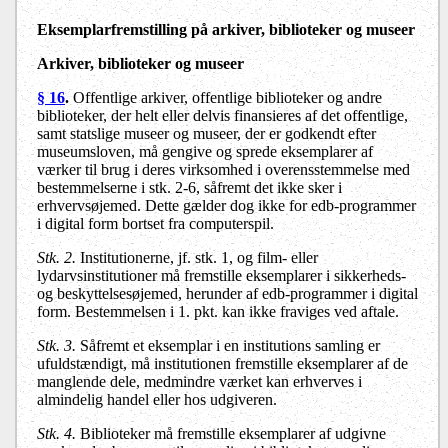
Eksemplarfremstilling på arkiver, biblioteker og museer
Arkiver, biblioteker og museer
§ 16
.
Offentlige arkiver, offentlige biblioteker og andre
biblioteker, der helt eller delvis finansieres af det offentlige,
samt statslige museer og museer, der er godkendt efter
museumsloven, må gengive og sprede eksemplarer af
værker til brug i deres virksomhed i overensstemmelse med
bestemmelserne i stk. 2-6, såfremt det ikke sker i
erhvervsøjemed. Dette gælder dog ikke for edb-programmer
i digital form bortset fra computerspil.
Stk. 2.
Institutionerne, jf. stk. 1, og film- eller
lydarvsinstitutioner må fremstille eksemplarer i sikkerheds-
og beskyttelsesøjemed, herunder af edb-programmer i digital
form. Bestemmelsen i 1. pkt. kan ikke fraviges ved aftale.
Stk. 3.
Såfremt et eksemplar i en institutions samling er
ufuldstændigt, må institutionen fremstille eksemplarer af de
manglende dele, medmindre værket kan erhverves i
almindelig handel eller hos udgiveren.
Stk. 4.
Biblioteker må fremstille eksemplarer af udgivne