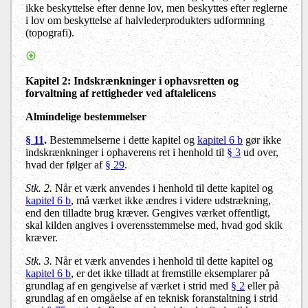
ikke beskyttelse efter denne lov, men beskyttes efter reglerne
i lov om beskyttelse af halvlederprodukters udformning
(topografi).
Kapitel 2: Indskrænkninger i ophavsretten
og
forvaltning af rettigheder ved aftalelicens
Almindelige bestemmelser
§ 11
.
Bestemmelserne i dette kapitel og
kapitel 6 b
gør ikke
indskrænkninger i ophaverens ret i henhold til
§ 3
ud over,
hvad der følger af
§ 29
.
Stk. 2.
Når et værk anvendes i henhold til dette kapitel og
kapitel 6 b
, må værket ikke ændres i videre udstrækning,
end den tilladte brug kræver. Gengives værket offentligt,
skal kilden angives i overensstemmelse med, hvad god skik
kræver.
Stk. 3.
Når et værk anvendes i henhold til dette kapitel og
kapitel 6 b
, er det ikke tilladt at fremstille eksemplarer på
grundlag af en gengivelse af værket i strid med
§ 2
eller på
grundlag af en omgåelse af en teknisk foranstaltning i strid