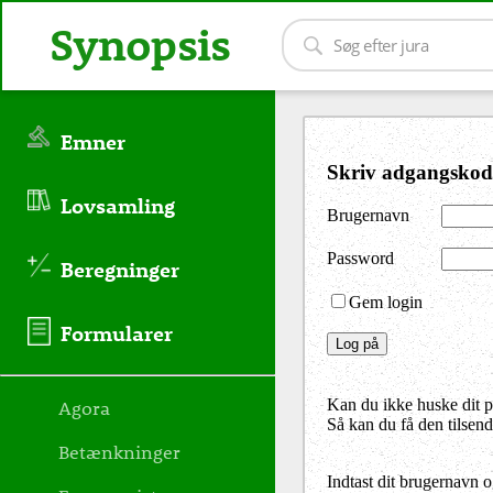
Synopsis
Emner
Skriv adgangskod
Lovsamling
Brugernavn
Password
Beregninger
Gem login
Formularer
Agora
Kan du ikke huske dit 
Så kan du få den tilsen
Betænkninger
Indtast dit brugernavn 