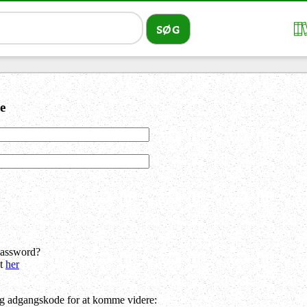
e
password?
dt
her
og adgangskode for at komme videre: