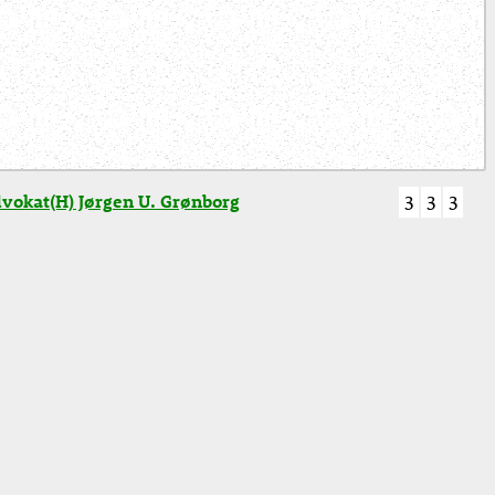
vokat(H) Jørgen U. Grønborg
3
3
3