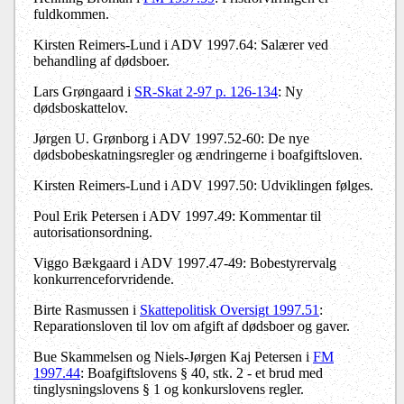
fuldkommen.
Kirsten Reimers-Lund i ADV 1997.64: Salærer ved
behandling af dødsboer.
Lars Grøngaard i
SR-Skat 2-97 p. 126-134
: Ny
dødsboskattelov.
Jørgen U. Grønborg i ADV 1997.52-60: De nye
dødsbobeskatningsregler og ændringerne i boafgiftsloven.
Kirsten Reimers-Lund i ADV 1997.50: Udviklingen følges.
Poul Erik Petersen i ADV 1997.49: Kommentar til
autorisationsordning.
Viggo Bækgaard i ADV 1997.47-49: Bobestyrervalg
konkurrenceforvridende.
Birte Rasmussen i
Skattepolitisk Oversigt 1997.51
:
Reparationsloven til lov om afgift af dødsboer og gaver.
Bue Skammelsen og Niels-Jørgen Kaj Petersen i
FM
1997.44
: Boafgiftslovens § 40, stk. 2 - et brud med
tinglysningslovens § 1 og konkurslovens regler.