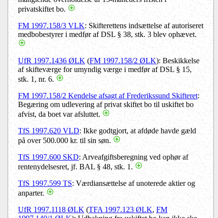
privatskiftet bo.
FM 1997.158/3 VLK
: Skifterettens indsættelse af autoriseret
medbobestyrer i medfør af DSL § 38, stk. 3 blev ophævet.
UfR 1997.1436 ØLK
(
FM 1997.158/2 ØLK
): Beskikkelse
af skifteværge for umyndig værge i medfør af DSL § 15,
stk. 1, nr. 6.
FM 1997.158/2 Kendelse afsagt af Frederikssund Skifteret
:
Begæring om udlevering af privat skiftet bo til uskiftet bo
afvist, da boet var afsluttet.
TfS 1997.620 VLD
: Ikke godtgjort, at afdøde havde gæld
på over 500.000 kr. til sin søn.
TfS 1997.600 SKD
: Arveafgiftsberegning ved ophør af
rentenydelsesret, jf. BAL § 48, stk. 1.
TfS 1997.599 TS
: Værdiansættelse af unoterede aktier og
anparter.
UfR 1997.1118 ØLK
(
TFA 1997.123 ØLK
,
FM