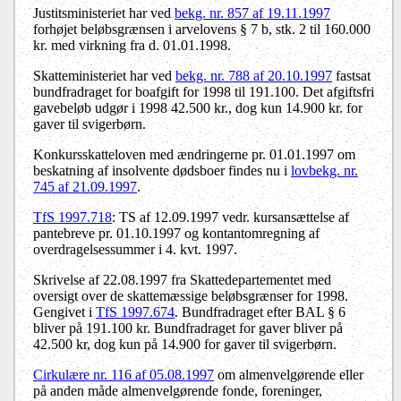
Justitsministeriet har ved
bekg. nr. 857 af 19.11.1997
forhøjet beløbsgrænsen i arvelovens § 7 b, stk. 2 til 160.000
kr. med virkning fra d. 01.01.1998.
Skatteministeriet har ved
bekg. nr. 788 af 20.10.1997
fastsat
bundfradraget for boafgift for 1998 til 191.100. Det afgiftsfri
gavebeløb udgør i 1998 42.500 kr., dog kun 14.900 kr. for
gaver til svigerbørn.
Konkursskatteloven med ændringerne pr. 01.01.1997 om
beskatning af insolvente dødsboer findes nu i
lovbekg. nr.
745 af 21.09.1997
.
TfS 1997.718
: TS af 12.09.1997 vedr. kursansættelse af
pantebreve pr. 01.10.1997 og kontantomregning af
overdragelsessummer i 4. kvt. 1997.
Skrivelse af 22.08.1997 fra Skattedepartementet med
oversigt over de skattemæssige beløbsgrænser for 1998.
Gengivet i
TfS 1997.674
. Bundfradraget efter BAL § 6
bliver på 191.100 kr. Bundfradraget for gaver bliver på
42.500 kr, dog kun på 14.900 for gaver til svigerbørn.
Cirkulære nr. 116 af 05.08.1997
om almenvelgørende eller
på anden måde almenvelgørende fonde, foreninger,