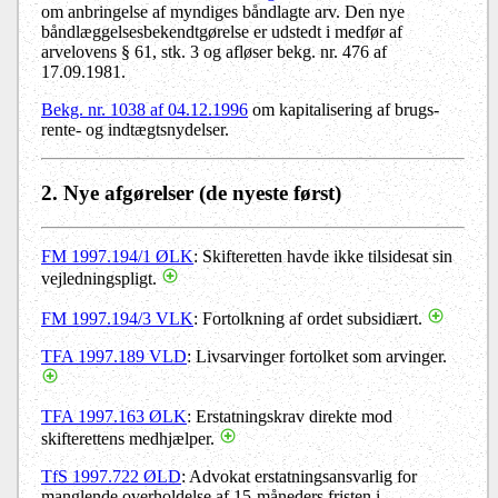
om anbringelse af myndiges båndlagte arv. Den nye
båndlæggelsesbekendtgørelse er udstedt i medfør af
arvelovens § 61, stk. 3 og afløser bekg. nr. 476 af
17.09.1981.
Bekg. nr. 1038 af 04.12.1996
om kapitalisering af brugs-
rente- og indtægtsnydelser.
2
. Nye afgørelser
(de nyeste først)
FM 1997.194/1 ØLK
: Skifteretten havde ikke tilsidesat sin
vejledningspligt.
FM 1997.194/3 VLK
: Fortolkning af ordet subsidiært.
TFA 1997.189 VLD
: Livsarvinger fortolket som arvinger.
TFA 1997.163 ØLK
: Erstatningskrav direkte mod
skifterettens medhjælper.
TfS 1997.722 ØLD
: Advokat erstatningsansvarlig for
manglende overholdelse af 15-måneders fristen i