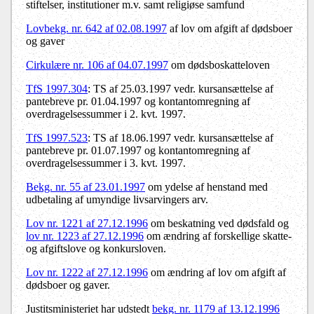
stiftelser, institutioner m.v. samt religiøse samfund
Lovbekg. nr. 642 af 02.08.1997
af lov om afgift af dødsboer
og gaver
Cirkulære nr. 106 af 04.07.1997
om dødsboskatteloven
TfS 1997.304
: TS af 25.03.1997 vedr. kursansættelse af
pantebreve pr. 01.04.1997 og kontantomregning af
overdragelsessummer i 2. kvt. 1997.
TfS 1997.523
: TS af 18.06.1997 vedr. kursansættelse af
pantebreve pr. 01.07.1997 og kontantomregning af
overdragelsessummer i 3. kvt. 1997.
Bekg. nr. 55 af 23.01.1997
om ydelse af henstand med
udbetaling af umyndige livsarvingers arv.
Lov nr. 1221 af 27.12.1996
om beskatning ved dødsfald og
lov nr. 1223 af 27.12.1996
om ændring af forskellige skatte-
og afgiftslove og konkursloven.
Lov nr. 1222 af 27.12.1996
om ændring af lov om afgift af
dødsboer og gaver.
Justitsministeriet har udstedt
bekg. nr. 1179 af 13.12.1996