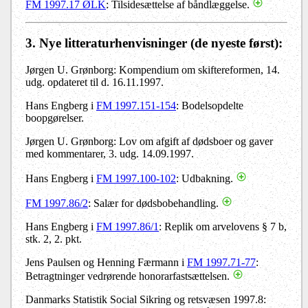
FM 1997.17 ØLK
: Tilsidesættelse af båndlæggelse.
3
. Nye litteraturhenvisninger
(de nyeste først):
Jørgen U. Grønborg: Kompendium om skiftereformen, 14.
udg. opdateret til d. 16.11.1997.
Hans Engberg i
FM 1997.151-154
: Bodelsopdelte
boopgørelser.
Jørgen U. Grønborg: Lov om afgift af dødsboer og gaver
med kommentarer, 3. udg. 14.09.1997.
Hans Engberg i
FM 1997.100-102
: Udbakning.
FM 1997.86/2
: Salær for dødsbobehandling.
Hans Engberg i
FM 1997.86/1
: Replik om arvelovens § 7 b,
stk. 2, 2. pkt.
Jens Paulsen og Henning Færmann i
FM 1997.71-77
:
Betragtninger vedrørende honorarfastsættelsen.
Danmarks Statistik Social Sikring og retsvæsen 1997.8: