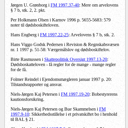
Jørgen U. Grønborg i
FM 1997.37-40
: Mere om arvelovens
§ 7 b, stk. 2, 2. pkt.
Per Holkmann Olsen i Karnov 1996 p. 5655-5683: 579
noter til dødsboskifteloven.
Hans Engberg i
FM 1997.22-25
: Arvelovens § 7 b, stk. 2.
Hans Viggo Godsk Pedersen i Revision & Regnskabsvæsen
nr. 1 1997 p. 51-58: Værgemålslov og dødsboskiftelov.
Birte Rasmussen i
Skattepolitisk Oversigt 1997.13-20
:
Dødsboskatteloven - få regler for de mange - mange regler
for de få.
Folmer Reindel i Ejendomsmægleren januar 1997 p. 20:
Tilstandsrapporter og ansvar.
Niels-Jørgen Kaj Petersen i
FM 1997.19-20
: Bobestyrerens
kautionsforsikring.
Niels-Jørgen Kaj Petersen og Bue Skammelsen i
FM
1997.9-10
: Sikkerhedsstillelse i et privatskiftet bo i henhold
til BAL § 21.