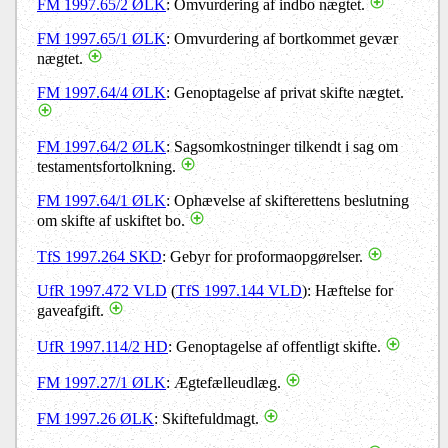
FM 1997.65/2 ØLK
: Omvurdering af indbo nægtet.
FM 1997.65/1 ØLK
: Omvurdering af bortkommet gevær
nægtet.
FM 1997.64/4 ØLK
: Genoptagelse af privat skifte nægtet.
FM 1997.64/2 ØLK
: Sagsomkostninger tilkendt i sag om
testamentsfortolkning.
FM 1997.64/1 ØLK
: Ophævelse af skifterettens beslutning
om skifte af uskiftet bo.
TfS 1997.264 SKD
: Gebyr for proformaopgørelser.
UfR 1997.472 VLD
(
TfS 1997.144 VLD
): Hæftelse for
gaveafgift.
UfR 1997.114/2 HD
: Genoptagelse af offentligt skifte.
FM 1997.27/1 ØLK
: Ægtefælleudlæg.
FM 1997.26 ØLK
: Skiftefuldmagt.