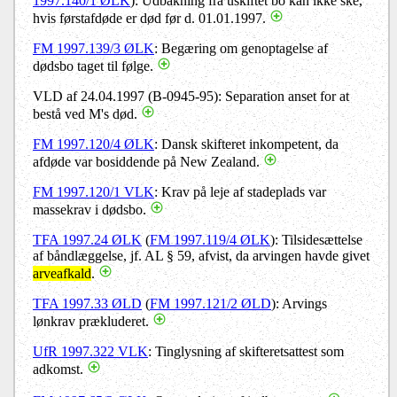
1997.140/1 ØLK
): Udbakning fra uskiftet bo kan ikke ske,
hvis førstafdøde er død før d. 01.01.1997.
FM 1997.139/3 ØLK
: Begæring om genoptagelse af
dødsbo taget til følge.
VLD af 24.04.1997 (B-0945-95): Separation anset for at
bestå ved M's død.
FM 1997.120/4 ØLK
: Dansk skifteret inkompetent, da
afdøde var bosiddende på New Zealand.
FM 1997.120/1 VLK
: Krav på leje af stadeplads var
massekrav i dødsbo.
TFA 1997.24 ØLK
(
FM 1997.119/4 ØLK
): Tilsidesættelse
af båndlæggelse, jf. AL § 59, afvist, da arvingen havde givet
arveafkald
.
TFA 1997.33 ØLD
(
FM 1997.121/2 ØLD
): Arvings
lønkrav prækluderet.
UfR 1997.322 VLK
: Tinglysning af skifteretsattest som
adkomst.