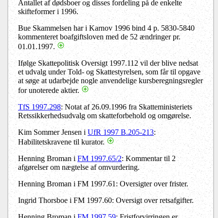
Antallet af dødsboer og disses fordeling på de enkelte
skifteformer i 1996.
Bue Skammelsen har i Karnov 1996 bind 4 p. 5830-5840
kommenteret boafgiftsloven med de 52 ændringer pr.
01.01.1997.
Ifølge Skattepolitisk Oversigt 1997.112 vil der blive nedsat
et udvalg under Told- og Skattestyrelsen, som får til opgave
at søge at udarbejde nogle anvendelige kursberegningsregler
for unoterede aktier.
TfS 1997.298
: Notat af 26.09.1996 fra Skatteministeriets
Retssikkerhedsudvalg om skatteforbehold og omgørelse.
Kim Sommer Jensen i
UfR 1997 B.205-213
:
Habilitetskravene til kurator.
Henning Broman i
FM 1997.65/2
: Kommentar til 2
afgørelser om nægtelse af omvurdering.
Henning Broman i FM 1997.61: Oversigter over frister.
Ingrid Thorsboe i FM 1997.60: Oversigt over retsafgifter.
Henning Broman i
FM 1997.59
: Fristforvirringen er