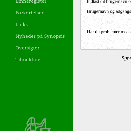
Emneregister
Indtast dit brugernavn 
Brugernavn og adgangs
Forkortelser
Links
Har du problemer med at 
Nyheder på Synopsis
Oversigter
Spør
Tilmelding