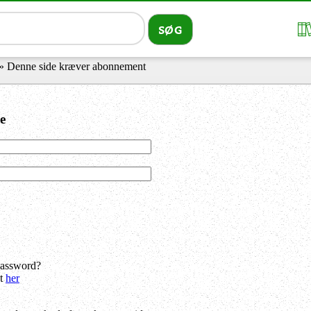
» Denne side kræver abonnement
e
password?
dt
her