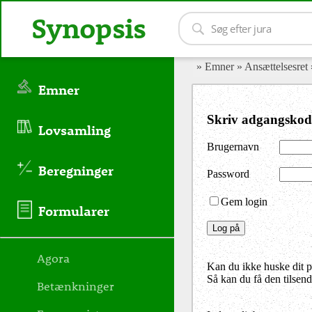
Synopsis
» Emner
» Ansættelsesret
Emner
Skriv adgangskod
Lovsamling
Brugernavn
Beregninger
Password
Gem login
Formularer
Agora
Kan du ikke huske dit 
Så kan du få den tilsen
Betænkninger