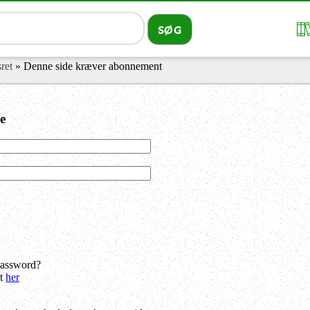
sret
» Denne side kræver abonnement
e
password?
dt
her