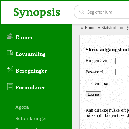
Synopsis
» Emner
» Statsforfatning
Emner
Skriv adgangskod
Lovsamling
Brugernavn
Beregninger
Password
Gem login
Formularer
Agora
Kan du ikke huske dit 
Så kan du få den tilsen
Betænkninger