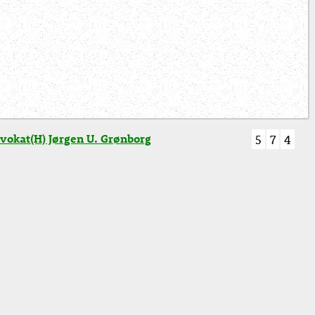
vokat(H) Jørgen U. Grønborg
5
7
4