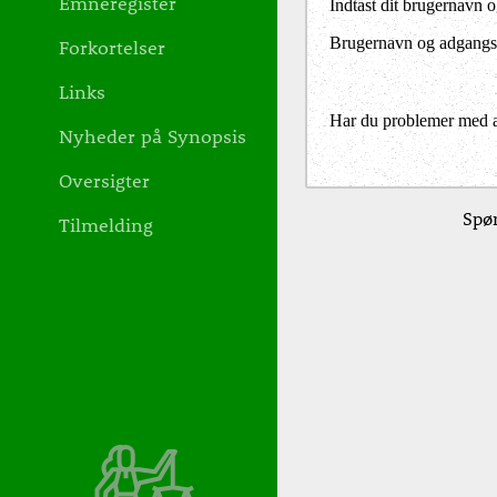
Emneregister
Indtast dit brugernavn 
Brugernavn og adgangs
Forkortelser
Links
Har du problemer med at 
Nyheder på Synopsis
Oversigter
Spør
Tilmelding