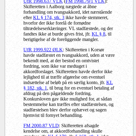
UfR 1998.637 VLK
(
FM 1998.79/1 VLK
):
Skifteretten i Aalborg nægtede at åbne
forhandling om tvangsakkord, idet nærstående
efter
KL § 174, stk. 3
ikke havde stemmeret,
hvorfor der ikke forelå de fornødne
tiltrædelseserklæringer. VL stadfæstede, og der
fandtes ikke at burde gives frist, jfr.
KL § 8
, til
berigtigelse af de foreliggende mangler.
UfR 1999.922 ØLK
: Skifteretten i Korsør
havde stadfæstet en tvangsakkord, uden at være
bekendt med, at der bestod en omtvistet
fordring, som ikke var medtaget i
akkordforslaget. Skifteretten havde derfor ikke
lejlighed til at træffe afgørelse om eventuel
indsættelse af beløb på en særlig konto, jfr.
KL
§ 182, stk. 1
, til brug for en eventuel betaling af
afdrag på den pågældende fordring.
Konkursloven gav ikke mulighed for, at sådan
bestemmelse kan træffes efter stadfæstelsen, og
stadfæstelsen blev derfor ophævet og sagen
hjemvist til fornyet behandling.
FM 2000.87 VLD
: Skifteretten afsagde
kendelse om, at akkordforhandling skulle