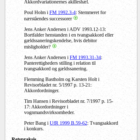
Akkordvariationernes akilleshæl.
Poul Holm i
FM 1992.3-4
: Stemmeret for
nærståendes successorer
Jens Anker Andersen i ADV 1993.12-13:
Bortfalder henstanden i en tvangsakkord eller
gældssaneringskendelse, hvis debitor
misligholder?
Jens Anker Andersen i
FM 1993.31-34
:
Panterettigheders stilling i relation til
tvangsakkord og gældssanering.
Flemming Bastholm og Karsten Holt i
Revisorbladet nr. 5/1997 p. 13-21:
Akkordordninger.
Tim Hansen i Revisorbladet nr. 7/1997 p. 15-
17: Akkordordninger i
vognmandsvirksomheder.
Peter Bang i
UfR 1999 B.59-62
: Tvangsakkord
i konkurs.
Retspraksis