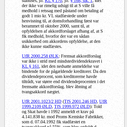
standses, jfr.
KL § 170
, jfr.
§ 168, stk. 1
, idet
der ikke var rimelig udsigt til at S ville få
medhold i retssag med påstand om betaling af
godt 1 mio kr. VL stadfæstede under
henvisning til, at domsforhandling først var
berammet til oktober 2000, samt til, at
opfyldelsen af akkordforslaget afhang af, at S
fik medhold, hvorfor der var en sådan
usikkerhed om akkordens opfyldelse, at den
ikke kunne stadfæstes.
UfR 2000.258 ØLK
: Fremsat akkordforslag
var ikke i strid med mindstedividendekravet i
KL § 161
, idet den nedsatte anmeldelse var
bindende for de pågældende kreditorer. Da den
dividendeprocent, som kreditorerne havde
tiltrådt, var større end dividendeprocenten i det
fremsatte akkordforslag. blev åbning af
tvangsakkord nægtet.
UfR 2001.1023/2 HD
(
TfS 2001.246 HD
,
UfR
1999.2109 ØLD
,
TfS 1999.972 ØLD
): Told
og Skat havde i 1992 anmeldt et krav på
4.141.838 kr. mod Proms Kemiske Fabrikker,
som d. 07.04.1992 fik stadfæstet en
tvangsakkord på 55%, som blev opfyldt d.