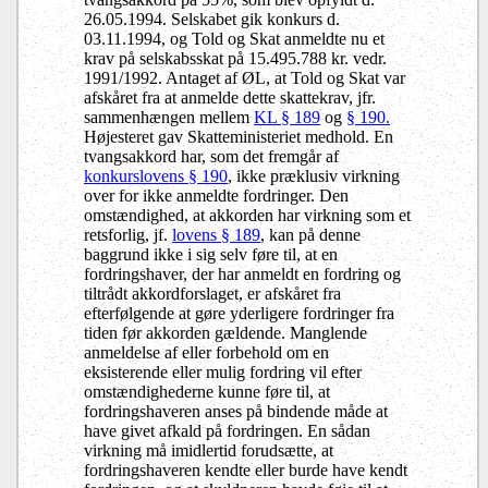
26.05.1994. Selskabet gik konkurs d.
03.11.1994, og Told og Skat anmeldte nu et
krav på selskabsskat på 15.495.788 kr. vedr.
1991/1992. Antaget af ØL, at Told og Skat var
afskåret fra at anmelde dette skattekrav, jfr.
sammenhængen mellem
KL § 189
og
§ 190.
Højesteret gav Skatteministeriet medhold. En
tvangsakkord har, som det fremgår af
konkurslovens § 190
, ikke præklusiv virkning
over for ikke anmeldte fordringer. Den
omstændighed, at akkorden har virkning som et
retsforlig, jf.
lovens § 189
, kan på denne
baggrund ikke i sig selv føre til, at en
fordringshaver, der har anmeldt en fordring og
tiltrådt akkordforslaget, er afskåret fra
efterfølgende at gøre yderligere fordringer fra
tiden før akkorden gældende. Manglende
anmeldelse af eller forbehold om en
eksisterende eller mulig fordring vil efter
omstændighederne kunne føre til, at
fordringshaveren anses på bindende måde at
have givet afkald på fordringen. En sådan
virkning må imidlertid forudsætte, at
fordringshaveren kendte eller burde have kendt