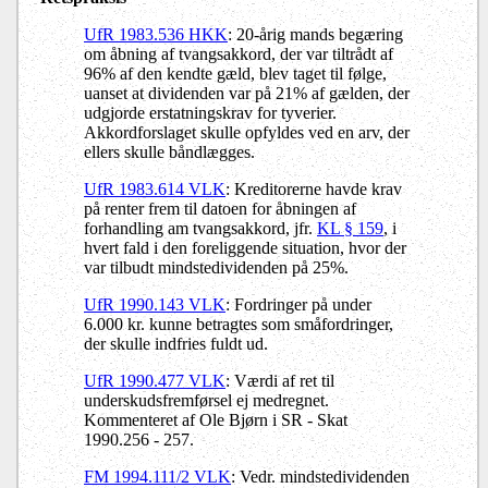
UfR 1983.536 HKK
: 20-årig mands begæring
om åbning af tvangsakkord, der var tiltrådt af
96% af den kendte gæld, blev taget til følge,
uanset at dividenden var på 21% af gælden, der
udgjorde erstatningskrav for tyverier.
Akkordforslaget skulle opfyldes ved en arv, der
ellers skulle båndlægges.
UfR 1983.614 VLK
: Kreditorerne havde krav
på renter frem til datoen for åbningen af
forhandling am tvangsakkord, jfr.
KL § 159
, i
hvert fald i den foreliggende situation, hvor der
var tilbudt mindstedividenden på 25%.
UfR 1990.143 VLK
: Fordringer på under
6.000 kr. kunne betragtes som småfordringer,
der skulle indfries fuldt ud.
UfR 1990.477 VLK
: Værdi af ret til
underskudsfremførsel ej medregnet.
Kommenteret af Ole Bjørn i SR - Skat
1990.256 - 257.
FM 1994.111/2 VLK
: Vedr. mindstedividenden