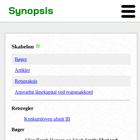
Synopsis
Skabelon
Bøger
Artikler
Retspraksis
Ansvarlig lånekapital ved tvangsakkord
Retsregler
Konkursloven afsnit III
Bøger