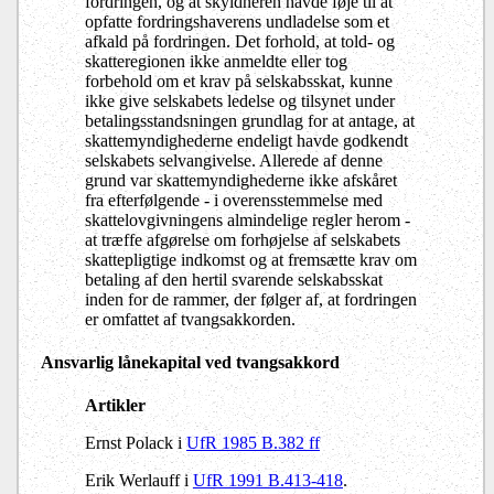
fordringen, og at skyldneren havde føje til at
opfatte fordringshaverens undladelse som et
afkald på fordringen. Det forhold, at told- og
skatteregionen ikke anmeldte eller tog
forbehold om et krav på selskabsskat, kunne
ikke give selskabets ledelse og tilsynet under
betalingsstandsningen grundlag for at antage, at
skattemyndighederne endeligt havde godkendt
selskabets selvangivelse. Allerede af denne
grund var skattemyndighederne ikke afskåret
fra efterfølgende - i overensstemmelse med
skattelovgivningens almindelige regler herom -
at træffe afgørelse om forhøjelse af selskabets
skattepligtige indkomst og at fremsætte krav om
betaling af den hertil svarende selskabsskat
inden for de rammer, der følger af, at fordringen
er omfattet af tvangsakkorden.
Ansvarlig lånekapital ved tvangsakkord
Artikler
Ernst Polack i
UfR 1985 B.382 ff
Erik Werlauff i
UfR 1991 B.413-418
.