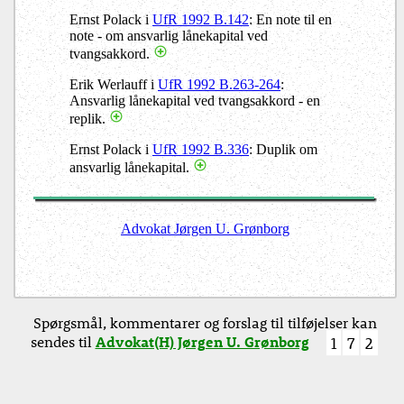
Ernst Polack i
UfR 1992 B.142
: En note til en
note - om ansvarlig lånekapital ved
tvangsakkord.
Erik Werlauff i
UfR 1992 B.263-264
:
Ansvarlig lånekapital ved tvangsakkord - en
replik.
Ernst Polack i
UfR 1992 B.336
: Duplik om
ansvarlig lånekapital.
Advokat Jørgen U. Grønborg
Spørgsmål, kommentarer og forslag til tilføjelser kan
sendes til
Advokat(H) Jørgen U. Grønborg
1
7
2