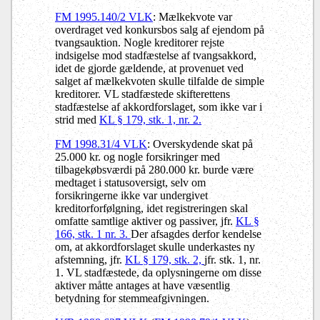
FM 1995.140/2 VLK
: Mælkekvote var
overdraget ved konkursbos salg af ejendom på
tvangsauktion. Nogle kreditorer rejste
indsigelse mod stadfæstelse af tvangsakkord,
idet de gjorde gældende, at provenuet ved
salget af mælkekvoten skulle tilfalde de simple
kreditorer. VL stadfæstede skifterettens
stadfæstelse af akkordforslaget, som ikke var i
strid med
KL § 179, stk. 1, nr. 2.
FM 1998.31/4 VLK
: Overskydende skat på
25.000 kr. og nogle forsikringer med
tilbagekøbsværdi på 280.000 kr. burde være
medtaget i statusoversigt, selv om
forsikringerne ikke var undergivet
kreditorforfølgning, idet registreringen skal
omfatte samtlige aktiver og passiver, jfr.
KL §
166, stk. 1 nr. 3.
Der afsagdes derfor kendelse
om, at akkordforslaget skulle underkastes ny
afstemning, jfr.
KL § 179, stk. 2,
jfr. stk. 1, nr.
1. VL stadfæstede, da oplysningerne om disse
aktiver måtte antages at have væsentlig
betydning for stemmeafgivningen.