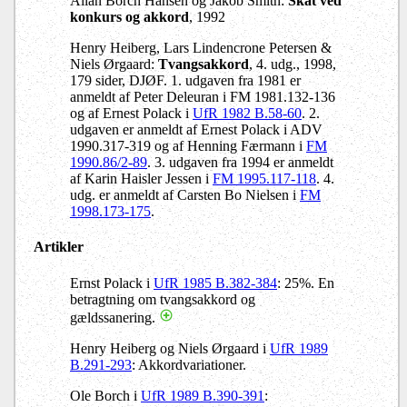
Allan Borch Hansen og Jakob Smith:
Skat ved
konkurs og akkord
, 1992
Henry Heiberg, Lars Lindencrone Petersen &
Niels Ørgaard:
Tvangsakkord
, 4. udg., 1998,
179 sider, DJØF. 1. udgaven fra 1981 er
anmeldt af Peter Deleuran i FM 1981.132-136
og af Ernest Polack i
UfR 1982 B.58-60
. 2.
udgaven er anmeldt af Ernest Polack i ADV
1990.317-319 og af Henning Færmann i
FM
1990.86/2-89
. 3. udgaven fra 1994 er anmeldt
af Karin Haisler Jessen i
FM 1995.117-118
. 4.
udg. er anmeldt af Carsten Bo Nielsen i
FM
1998.173-175
.
Artikler
Ernst Polack i
UfR 1985 B.382-384
: 25%. En
betragtning om tvangsakkord og
gældssanering.
Henry Heiberg og Niels Ørgaard i
UfR 1989
B.291-293
: Akkordvariationer.
Ole Borch i
UfR 1989 B.390-391
: