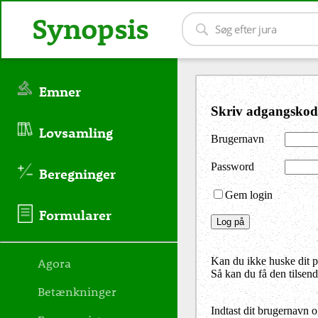
Synopsis
Emner
Skriv adgangskod
Lovsamling
Brugernavn
Password
Beregninger
Gem login
Formularer
Agora
Kan du ikke huske dit 
Så kan du få den tilsen
Betænkninger
Indtast dit brugernavn 