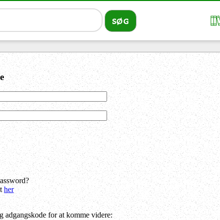
e
password?
dt
her
og adgangskode for at komme videre: