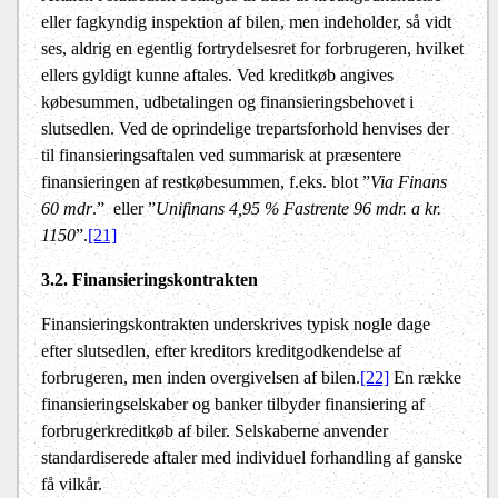
eller fagkyndig inspektion af bilen, men indeholder, så vidt
ses, aldrig en egentlig fortrydelsesret for forbrugeren, hvilket
ellers gyldigt kunne aftales. Ved kreditkøb angives
købesummen, udbetalingen og finansieringsbehovet i
slutsedlen. Ved de oprindelige trepartsforhold henvises der
til finansieringsaftalen ved summarisk at præsentere
finansieringen af restkøbesummen, f.eks. blot ”
Via Finans
60 mdr
.”
eller ”
Unifinans 4,95 % Fastrente 96 mdr. a kr.
1150
”.
[21]
3.2. Finansieringskontrakten
Finansieringskontrakten underskrives typisk nogle dage
efter slutsedlen, efter kreditors kreditgodkendelse af
forbrugeren, men inden overgivelsen af bilen.
[22]
En række
finansieringselskaber og banker tilbyder finansiering af
forbrugerkreditkøb af biler. Selskaberne anvender
standardiserede aftaler med individuel forhandling af ganske
få vilkår.