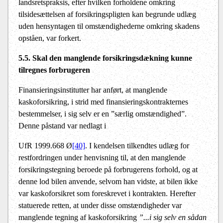
landsretspraksis, efter hvilken forholdene omkring
tilsidesættelsen af forsikringspligten kan begrunde udlæg
uden hensyntagen til omstændighederne omkring skadens
opståen, var forkert.
5.5. Skal den manglende forsikringsdækning kunne
tilregnes forbrugeren
Finansieringsinstitutter har anført, at manglende
kaskoforsikring, i strid med finansieringskontrakternes
bestemmelser, i sig selv er en ”særlig omstændighed”.
Denne påstand var nedlagt i
UfR 1999.668 Ø
[40]
. I kendelsen tilkendtes udlæg for
restfordringen under henvisning til, at den manglende
forsikringstegning beroede på forbrugerens forhold, og at
denne lod bilen anvende, selvom han vidste, at bilen ikke
var kaskoforsikret som foreskrevet i kontrakten. Herefter
statuerede retten, at under disse omstændigheder var
manglende tegning af kaskoforsikring
”...i sig selv en sådan