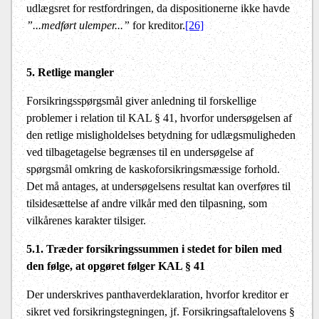
udlægsret for restfordringen, da dispositionerne ikke havde
”...medført ulemper...”
for kreditor.
[26]
5. Retlige mangler
Forsikringsspørgsmål giver anledning til forskellige
problemer i relation til KAL § 41, hvorfor undersøgelsen af
den retlige misligholdelses betydning for udlægsmuligheden
ved tilbagetagelse begrænses til en undersøgelse af
spørgsmål omkring de kaskoforsikringsmæssige forhold.
Det må antages, at undersøgelsens resultat kan overføres til
tilsidesættelse af andre vilkår med den tilpasning, som
vilkårenes karakter tilsiger.
5.1. Træder forsikringssummen i stedet for bilen med
den følge, at opgøret følger KAL § 41
Der underskrives panthaverdeklaration, hvorfor kreditor er
sikret ved forsikringstegningen, jf. Forsikringsaftalelovens §