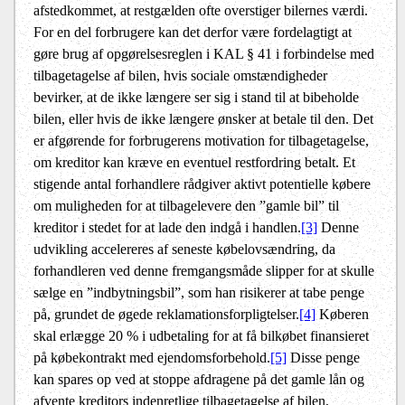
afstedkommet, at restgælden ofte overstiger bilernes værdi.
For en del forbrugere kan det derfor være fordelagtigt at
gøre brug af opgørelsesreglen i KAL § 41 i forbindelse med
tilbagetagelse af bilen, hvis sociale omstændigheder
bevirker, at de ikke længere ser sig i stand til at bibeholde
bilen, eller hvis de ikke længere ønsker at betale til den. Det
er afgørende for forbrugerens motivation for tilbagetagelse,
om kreditor kan kræve en eventuel restfordring betalt. Et
stigende antal forhandlere rådgiver aktivt potentielle købere
om muligheden for at tilbagelevere den ”gamle bil” til
kreditor i stedet for at lade den indgå i handlen.
[3]
Denne
udvikling accelereres af seneste købelovsændring, da
forhandleren ved denne fremgangsmåde slipper for at skulle
sælge en ”indbytningsbil”, som han risikerer at tabe penge
på, grundet de øgede reklamationsforpligtelser.
[4]
Køberen
skal erlægge 20 % i udbetaling for at få bilkøbet finansieret
på købekontrakt med ejendomsforbehold.
[5]
Disse penge
kan spares op ved at stoppe afdragene på det gamle lån og
afvente kreditors indenretlige tilbagetagelse af bilen.