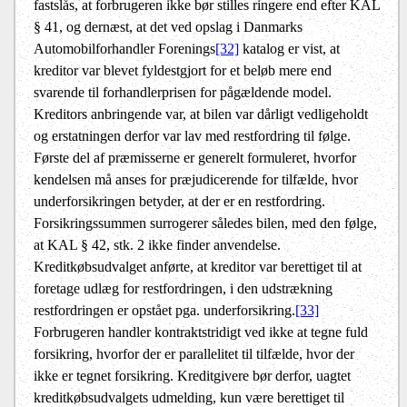
fastslås, at forbrugeren ikke bør stilles ringere end efter KAL
§ 41, og dernæst, at det ved opslag i Danmarks
Automobilforhandler Forenings
[32]
katalog er vist, at
kreditor var blevet fyldestgjort for et beløb mere end
svarende til forhandlerprisen for pågældende model.
Kreditors anbringende var, at bilen var dårligt vedligeholdt
og erstatningen derfor var lav med restfordring til følge.
Første del af præmisserne er generelt formuleret, hvorfor
kendelsen må anses for præjudicerende for tilfælde, hvor
underforsikringen betyder, at der er en restfordring.
Forsikringssummen surrogerer således bilen, med den følge,
at KAL § 42, stk. 2 ikke finder anvendelse.
Kreditkøbsudvalget anførte, at kreditor var berettiget til at
foretage udlæg for restfordringen, i den udstrækning
restfordringen er opstået pga. underforsikring.
[33]
Forbrugeren handler kontraktstridigt ved ikke at tegne fuld
forsikring, hvorfor der er parallelitet til tilfælde, hvor der
ikke er tegnet forsikring. Kreditgivere bør derfor, uagtet
kreditkøbsudvalgets udmelding, kun være berettiget til