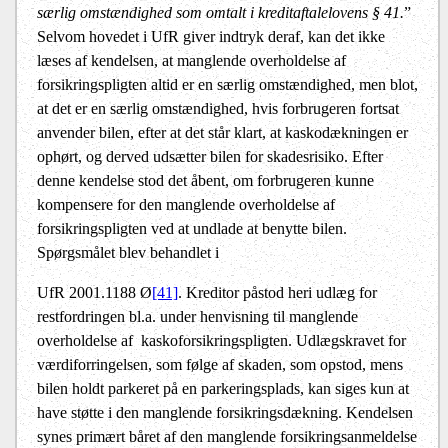
særlig omstændighed som omtalt i kreditaftalelovens § 41.
”
Selvom hovedet i UfR giver indtryk deraf, kan det ikke
læses af kendelsen, at manglende overholdelse af
forsikringspligten altid er en særlig omstændighed, men blot,
at det er en særlig omstændighed, hvis forbrugeren fortsat
anvender bilen, efter at det står klart, at kaskodækningen er
ophørt, og derved udsætter bilen for skadesrisiko. Efter
denne kendelse stod det åbent, om forbrugeren kunne
kompensere for den manglende overholdelse af
forsikringspligten ved at undlade at benytte bilen.
Spørgsmålet blev behandlet i
UfR 2001.1188 Ø
[41]
. Kreditor påstod heri udlæg for
restfordringen bl.a. under henvisning til manglende
overholdelse af
kaskoforsikringspligten. Udlægskravet for
værdiforringelsen, som følge af skaden, som opstod, mens
bilen holdt parkeret på en parkeringsplads, kan siges kun at
have støtte i den manglende forsikringsdækning. Kendelsen
synes primært båret af den manglende forsikringsanmeldelse