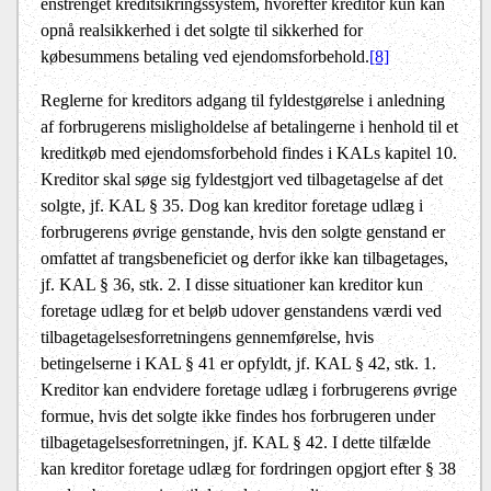
enstrenget kreditsikringssystem, hvorefter kreditor kun kan
opnå realsikkerhed i det solgte til sikkerhed for
købesummens betaling ved ejendomsforbehold.
[8]
Reglerne for kreditors adgang til fyldestgørelse i anledning
af forbrugerens misligholdelse af betalingerne i henhold til et
kreditkøb med ejendomsforbehold findes i KALs kapitel 10.
Kreditor skal søge sig fyldestgjort ved tilbagetagelse af det
solgte, jf. KAL § 35. Dog kan kreditor foretage udlæg i
forbrugerens øvrige genstande, hvis den solgte genstand er
omfattet af trangsbeneficiet og derfor ikke kan tilbagetages,
jf. KAL § 36, stk. 2. I disse situationer kan kreditor kun
foretage udlæg for et beløb udover genstandens værdi ved
tilbagetagelsesforretningens gennemførelse, hvis
betingelserne i KAL § 41 er opfyldt, jf. KAL § 42, stk. 1.
Kreditor kan endvidere foretage udlæg i forbrugerens øvrige
formue, hvis det solgte ikke findes hos forbrugeren under
tilbagetagelsesforretningen, jf. KAL § 42. I dette tilfælde
kan kreditor foretage udlæg for fordringen opgjort efter § 38