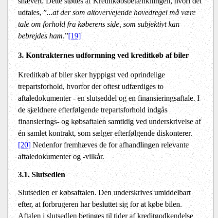
snævert. Dette støttes af Kreditkøbsbetænkningen, hvori det
udtales, ”
...at der som altovervejende hovedregel må være
tale om forhold fra køberens side, som subjektivt kan
bebrejdes ham
.”
[19]
3. Kontrakternes udformning ved kreditkøb af biler
Kreditkøb af biler sker hyppigst ved oprindelige
trepartsforhold, hvorfor der oftest udfærdiges to
aftaledokumenter - en slutseddel og en finansieringsaftale. I
de sjældnere efterfølgende trepartsforhold indgås
finansierings- og købsaftalen samtidig ved underskrivelse af
én samlet kontrakt, som sælger efterfølgende diskonterer.
[20]
Nedenfor fremhæves de for afhandlingen relevante
aftaledokumenter og -vilkår.
3.1. Slutsedlen
Slutsedlen er købsaftalen. Den underskrives umiddelbart
efter, at forbrugeren har besluttet sig for at købe bilen.
Aftalen i slutsedlen betinges til tider af kreditgodkendelse