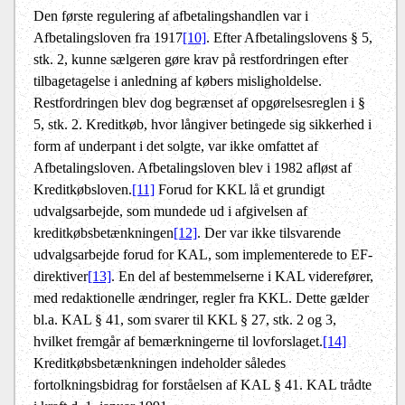
Den første regulering af afbetalingshandlen var i
Afbetalingsloven fra 1917
[10]
. Efter Afbetalingslovens § 5,
stk. 2, kunne sælgeren gøre krav på restfordringen efter
tilbagetagelse i anledning af købers misligholdelse.
Restfordringen blev dog begrænset af opgørelsesreglen i §
5, stk. 2. Kreditkøb, hvor långiver betingede sig sikkerhed i
form af underpant i det solgte, var ikke omfattet af
Afbetalingsloven. Afbetalingsloven blev i 1982 afløst af
Kreditkøbsloven.
[11]
Forud for KKL lå et grundigt
udvalgsarbejde, som mundede ud i afgivelsen af
kreditkøbsbetænkningen
[12]
. Der var ikke tilsvarende
udvalgsarbejde forud for KAL, som implementerede to EF-
direktiver
[13]
. En del af bestemmelserne i KAL viderefører,
med redaktionelle ændringer, regler fra KKL. Dette gælder
bl.a. KAL § 41, som svarer til KKL § 27, stk. 2 og 3,
hvilket fremgår af bemærkningerne til lovforslaget.
[14]
Kreditkøbsbetænkningen indeholder således
fortolkningsbidrag for forståelsen af KAL § 41. KAL trådte