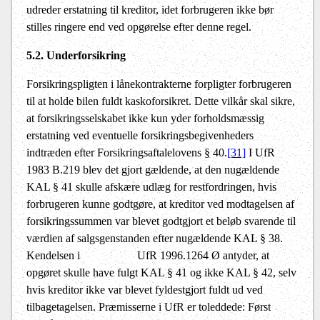
udreder erstatning til kreditor, idet forbrugeren ikke bør
stilles ringere end ved opgørelse efter denne regel.
5.2. Underforsikring
Forsikringspligten i lånekontrakterne forpligter forbrugeren
til at holde bilen fuldt kaskoforsikret. Dette vilkår skal sikre,
at forsikringsselskabet ikke kun yder forholdsmæssig
erstatning ved eventuelle forsikringsbegivenheders
indtræden efter Forsikringsaftalelovens § 40.
[31]
I UfR
1983 B.219 blev det gjort gældende, at den nugældende
KAL § 41 skulle afskære udlæg for restfordringen, hvis
forbrugeren kunne godtgøre, at kreditor ved modtagelsen af
forsikringssummen var blevet godtgjort et beløb svarende til
værdien af salgsgenstanden efter nugældende KAL § 38.
Kendelsen i
UfR 1996.1264 Ø antyder, at
opgøret skulle have fulgt KAL § 41 og ikke KAL § 42, selv
hvis kreditor ikke var blevet fyldestgjort fuldt ud ved
tilbagetagelsen. Præmisserne i UfR er toleddede: Først