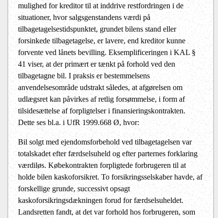
mulighed for kreditor til at inddrive restfordringen i de
situationer, hvor salgsgenstandens værdi på
tilbagetagelsestidspunktet, grundet bilens stand eller
forsinkede tilbagetagelse, er lavere, end kreditor kunne
forvente ved lånets bevilling. Eksemplificeringen i KAL §
41 viser, at der primært er tænkt på forhold ved den
tilbagetagne bil. I praksis er bestemmelsens
anvendelsesområde udstrakt således, at afgørelsen om
udlægsret kan påvirkes af retlig forsømmelse, i form af
tilsidesættelse af forpligtelser i finansieringskontrakten.
Dette ses bl.a. i UfR 1999.668 Ø, hvor:
Bil solgt med ejendomsforbehold ved tilbagetagelsen var
totalskadet efter færdselsuheld og efter parternes forklaring
værdiløs. Købekontrakten forpligtede forbrugeren til at
holde bilen kaskoforsikret. To forsikringsselskaber havde, af
forskellige grunde, successivt opsagt
kaskoforsikringsdækningen forud for færdselsuheldet.
Landsretten fandt, at det var forhold hos forbrugeren, som