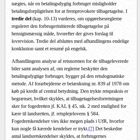
nægtes, når en betalingsdygtig forbruger misligholder
betalingsforpligtelsen for at fremprovokere tilbagetagelse. I
tredie del
(kap. 10-13) vurderes, om opgørelsesreglerne
regulerer den forbrugerinitierede tilbagetagelse på
hensigtsmæssig måde, hvorefter der gives forslag til
lovrevision. Tredie del afsluttes med afhandlingens endelige
konklusion samt et resumé på engelsk.
Afhandlingens analyse af retsnormen for de tilbageleverede
biler samt analysen af, om reglerne beskytter den
betalingsdygtige forbruger, bygger på den retsdogmatiske
metode. Af forarbejderne er betænkning nr. 839 af 1978 om
køb på kredit af central betydning. Den trykte retspraksis er
begrænset, hvilket skyldes, at tilbagetagelsesforretningen
sker for fogedretten jf. KAL § 45, stk. 2 med mulighed for
kære til landsretten, jf. retsplejelovens § 584.
Fogedretskendelser vies ikke megen plads i UfR, hvorfor
kun nogle få kærede kendelser er trykt.
[7]
Det beskedne
antal landsretskendelser skyldes, at forbrugernes