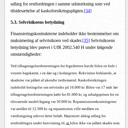
udlæg for restfordringen i samme udstrækning som ved
tilsidesættelse af kaskoforsikringspligten.
[34]
5.3. Selvrisikoens betydning
Finansieringskontrakterne indeholder ikke bestemmelser om
maksimering af selvrisikoen ved skader.
[35]
Selvrisikoens
betydning blev prøvet i UfR 2002.540 H under følgende
omstændigheder:
Ved tilbagetagelsesforretningen for fogedretten havde bilen en bule i
venstre bagskærm, i en dør og i kofangeren. Rekvisitus forklarede, at
skaderne var påført af ukendte trediemænd. Kaskoforsikringen
indeholdt betingelse om selvrisiko på 16.000 kr. Bilen var 17 mdr. før
tilbagetagelsesforretningen købt for 81.000 kr. og udsalgsprisen for en
tilsvarende model/årgang var 50.000 kr. Reparationsomkostningerne
var anslået til 12.500 kr. og reparationen ville medføre en
værdistigning udover dette beløb. Højesteret afslog udlæg for
restfordringen under henvisning til,
at
bilen ikke var påført skader som