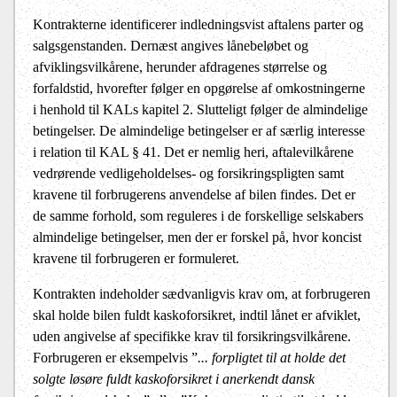
Kontrakterne identificerer indledningsvist aftalens parter og
salgsgenstanden. Dernæst angives lånebeløbet og
afviklingsvilkårene, herunder afdragenes størrelse og
forfaldstid, hvorefter følger en opgørelse af omkostningerne
i henhold til KALs kapitel 2. Slutteligt følger de almindelige
betingelser. De almindelige betingelser er af særlig interesse
i relation til KAL § 41. Det er nemlig heri, aftalevilkårene
vedrørende vedligeholdelses- og forsikringspligten samt
kravene til forbrugerens anvendelse af bilen findes. Det er
de samme forhold, som reguleres i de forskellige selskabers
almindelige betingelser, men der er forskel på, hvor koncist
kravene til forbrugeren er formuleret.
Kontrakten indeholder sædvanligvis krav om, at forbrugeren
skal holde bilen fuldt kaskoforsikret, indtil lånet er afviklet,
uden angivelse af specifikke krav til forsikringsvilkårene.
Forbrugeren er eksempelvis ”
... forpligtet til at holde det
solgte løsøre fuldt kaskoforsikret i anerkendt dansk