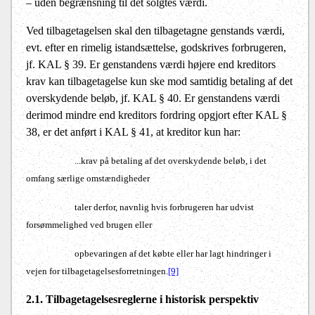
– uden begrænsning til det solgtes værdi.
Ved tilbagetagelsen skal den tilbagetagne genstands værdi,
evt. efter en rimelig istandsættelse, godskrives forbrugeren,
jf. KAL § 39. Er genstandens værdi højere end kreditors
krav kan tilbagetagelse kun ske mod samtidig betaling af det
overskydende beløb, jf. KAL § 40. Er genstandens værdi
derimod mindre end kreditors fordring opgjort efter KAL §
38, er det anført i KAL § 41, at kreditor kun har:
...krav på betaling af det overskydende beløb, i det
omfang særlige omstændigheder
taler derfor, navnlig hvis forbrugeren har udvist
forsømmelighed ved brugen eller
opbevaringen af det købte eller har lagt hindringer i
vejen for tilbagetagelsesforretningen.
[9]
2.1. Tilbagetagelsesreglerne i historisk perspektiv