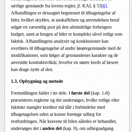
særlige genstande fra lovens regler, jf. KAL § 53
[6]
.
Afhandlingen er desuagtet begrænset til tilbagetagelse af
biler, hvilket skyldes, at anskaffelsen og anvendelsen heraf
udgør en væsentlig post på den almindelige forbrugers
budget, samt at brugen af biler er kompleks såvel retligt som
faktisk. Afhandlingens analyser og konklusioner kan
overføres til tilbagetagelse af andre løsøregenstande med de
modifikationer, som følger af genstandenes karakter og de
anvendte kontraktsvilkår, hvorfor en større kreds af læsere
kan drage nytte af den.
1.3. Opbygning og metode
(
)
Fremstillingen falder i tre dele. I
første del
kap. 1-8
præsenteres reglerne og det undersøges, hvilke retlige eller
faktiske mangler kreditor må tåle i forbindelse med
tilbagetagelsen uden at kunne foretage udlæg for
restfordringen. Når kravene til bilen således er behandlet,
undersøges det i
anden del
(kap. 9), om udlægsadgang