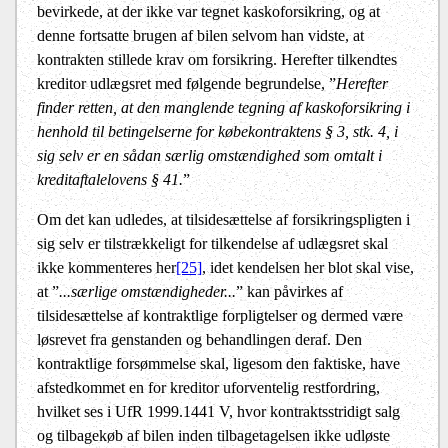
bevirkede, at der ikke var tegnet kaskoforsikring, og at
denne fortsatte brugen af bilen selvom han vidste, at
kontrakten stillede krav om forsikring. Herefter tilkendtes
kreditor udlægsret med følgende begrundelse, ”
Herefter
finder retten, at den manglende tegning af kaskoforsikring i
henhold til betingelserne for købekontraktens § 3, stk. 4, i
sig selv er en sådan særlig omstændighed som omtalt i
kreditaftalelovens § 41.
”
Om det kan udledes, at tilsidesættelse af forsikringspligten i
sig selv er tilstrækkeligt for tilkendelse af udlægsret skal
ikke kommenteres her
[25]
, idet kendelsen her blot skal vise,
at ”
...særlige omstændigheder...
” kan påvirkes af
tilsidesættelse af kontraktlige forpligtelser og dermed være
løsrevet fra genstanden og behandlingen deraf. Den
kontraktlige forsømmelse skal, ligesom den faktiske, have
afstedkommet en for kreditor uforventelig restfordring,
hvilket ses i UfR 1999.1441 V, hvor kontraktsstridigt salg
og tilbagekøb af bilen inden tilbagetagelsen ikke udløste