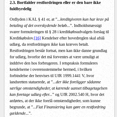
2.3. Bortfalder restfordringen eller er den bare ikke
fuldbyrdelig
Ordlyden i KAL § 41 er, at ”
...kreditgiveren kun har krav på
betaling af det overskydende beløb...
”. Indholdsmæssigt
svarer formuleringen til § 28 i kreditkøbsudvalgets forslag til
Kreditkøbslov.
[16]
Kendelser efter hovedreglen skal afslå
udlæg, da restfordringen ikke kan kræves betalt.
Restfordringen består fortsat, men kan ikke danne grundlag
for udlæg, hvorfor det må forventes at være umuligt at
inddrive den hos forbrugeren. I retspraksis formuleres
kendelserne i overensstemmelse hermed, i hvilken
forbindelse der henvises til UfR 1999.1441 V, hvor
landsretten statuerede, at ”
...der ikke foreligger sådanne
særlige omstændigheder, at kærende uanset tilbagetagelsen
kan foretage udlæg efter...
” og UfR 2002.540 H, hvor det
anførtes, at der ikke forelå omstændigheder, som kunne
begrunde, at ”
...Fiat Finansiering kan gøre en restfordring
gældende...
”.