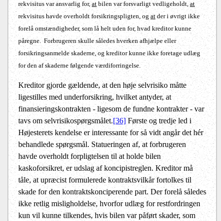
rekvisitus var ansvarlig for,
at
bilen var forsvarligt vedligeholdt,
at
rekvisitus havde overholdt forsikringspligten, og
at
der i øvrigt ikke
forelå omstændigheder, som lå helt uden for, hvad kreditor kunne
påregne.
Forbrugeren skulle således hverken afhjælpe eller
forsikringsanmelde skaderne, og kreditor kunne ikke foretage udlæg
for den af skaderne følgende værdiforringelse.
Kreditor gjorde gældende, at den høje selvrisiko måtte
ligestilles med underforsikring, hvilket antyder, at
finansieringskontrakten - ligesom de fundne kontrakter - var
tavs om selvrisikospørgsmålet.
[36]
Første og tredje led i
Højesterets kendelse er interessante for så vidt angår det hér
behandlede spørgsmål. Statueringen af, at forbrugeren
havde overholdt forpligtelsen til at holde bilen
kaskoforsikret, er udslag af koncipistreglen. Kreditor må
tåle, at upræcist formulerede kontraktsvilkår fortolkes til
skade for den kontraktskonciperende part. Der forelå således
ikke retlig misligholdelse, hvorfor udlæg for restfordringen
kun vil kunne tilkendes, hvis bilen var påført skader, som