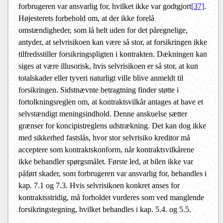
forbrugeren var ansvarlig for, hvilket ikke var godtgjort
[37]
.
Højesterets forbehold om, at der ikke forelå
omstændigheder, som lå helt uden for det påregnelige,
antyder, at selvrisikoen kan være så stor, at forsikringen ikke
tilfredsstiller forsikringspligten i kontrakten. Dækningen kan
siges at være illusorisk, hvis selvrisikoen er så stor, at kun
totalskader eller tyveri naturligt ville blive anmeldt til
forsikringen. Sidstnævnte betragtning finder støtte i
fortolkningsreglen om, at kontraktsvilkår antages at have et
selvstændigt meningsindhold. Denne anskuelse sætter
grænser for koncipistreglens udstrækning. Det kan dog ikke
med sikkerhed fastslås, hvor stor selvrisiko kreditor må
acceptere som kontraktskonform, når kontraktsvilkårene
ikke behandler spørgsmålet. Første led, at bilen ikke var
påført skader, som forbrugeren var ansvarlig for, behandles i
kap. 7.1 og 7.3. Hvis selvrisikoen konkret anses for
kontraktsstridig, må forholdet vurderes som ved manglende
forsikringstegning, hvilket behandles i kap. 5.4. og 5.5.