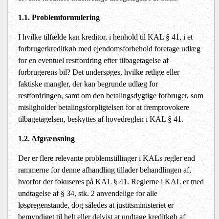
1.1. Problemformulering
I hvilke tilfælde kan kreditor, i henhold til KAL § 41, i et
forbrugerkreditkøb med ejendomsforbehold foretage udlæg
for en eventuel restfordring efter tilbagetagelse af
forbrugerens bil? Det undersøges, hvilke retlige eller
faktiske mangler, der kan begrunde udlæg for
restfordringen, samt om den betalingsdygtige forbruger, som
misligholder betalingsforpligtelsen for at fremprovokere
tilbagetagelsen, beskyttes af hovedreglen i KAL § 41.
1.2. Afgrænsning
Der er flere relevante problemstillinger i KALs regler end
rammerne for denne afhandling tillader behandlingen af,
hvorfor der fokuseres på KAL § 41. Reglerne i KAL er med
undtagelse af § 34, stk. 2 anvendelige for alle
løsøregenstande, dog således at justitsministeriet er
bemyndiget til helt eller delvist at undtage kreditkøb af