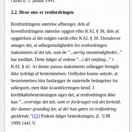
i kraft d. 1. januar 1991.
2.2. Hvor stor er restfordringen
Restfordringens størrelse afhænger, dels af
hovedfordringens størrelse opgjort efter KAL § 38, dels af
opgørelsen af det solgtes værdi efter KAL § 39. Derudover
antages det, at udlægsmuligheden for restfordringen
maksimeres af det tab, som de ”...
særlig omstændigheder...
”
har medført. Dette følger af ordene ”
...i det omfang...
” i
KAL § 41. At denne passus maksimerer udlægget fremgår
ikke tydeligt af bestemmelsen. Ordlyden kunne antyde, at
bestemmelsen blot fastlægger de materielle betingelser for
udlægsret, men ikke kvantificeringen heraf. I
kreditkøbsbetænkningen siges det, at restfordringen ikke
kan ”
...overstige det tab, som er forårsaget ved det forhold,
der danner grundlag for, at der kan gøres en restfordring
gældende.
"
[15]
Praksis følger betænkningen, jf. UfR
1999.1441 V.