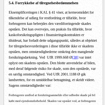
5.4. Forrykkelse af tilregnelsesbedømmelsen
Eksemplificeringen i KAL § 41 viser, at kerneområdet for
tilkendelse af udlæg for restfordring er tilfælde, hvor
forbrugeren kan bebrejdes den værdiforringende skades
opståen. Det kan overvejes, om praksis fra tilfælde, hvor
kaskoforsikringspligten i finansieringskontrakten er
tilsidesat, har forladt dette udgangspunkt, således at objektet
for tilregnelsesvurderingen i disse tilfælde ikke er skadens
opståen, men omstændighederne omkring den manglende
forsikringsdækning. Ved
UfR 1999.668 Ø
[38]
var intet
oplyst om skadens opståen. Den blotte anvendelse af bilen,
med deraf følgende risiko for skade, som den opståede, var
en særlig omstændighed. Ved UfR 2001.1188 Ø gik
landsretten, for en umiddelbar betragtning, et skridt videre.
Sagens omstændigheder var:
Forbrugeren undlod at forsikringsanmelde eller udbedre skade på bil
købt med ejendomsforbehold. Skaden var opstået ved, at forbrugeren