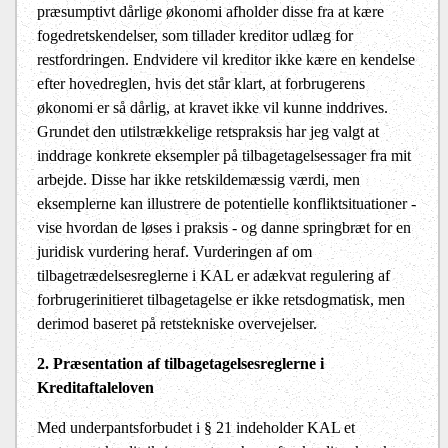
præsumptivt dårlige økonomi afholder disse fra at kære
fogedretskendelser, som tillader kreditor udlæg for
restfordringen. Endvidere vil kreditor ikke kære en kendelse
efter hovedreglen, hvis det står klart, at forbrugerens
økonomi er så dårlig, at kravet ikke vil kunne inddrives.
Grundet den utilstrækkelige retspraksis har jeg valgt at
inddrage konkrete eksempler på tilbagetagelsessager fra mit
arbejde. Disse har ikke retskildemæssig værdi, men
eksemplerne kan illustrere de potentielle konfliktsituationer -
vise hvordan de løses i praksis - og danne springbræt for en
juridisk vurdering heraf. Vurderingen af om
tilbagetrædelsesreglerne i KAL er adækvat regulering af
forbrugerinitieret tilbagetagelse er ikke retsdogmatisk, men
derimod baseret på retstekniske overvejelser.
2. Præsentation af tilbagetagelsesreglerne i
Kreditaftaleloven
Med underpantsforbudet i § 21 indeholder KAL et