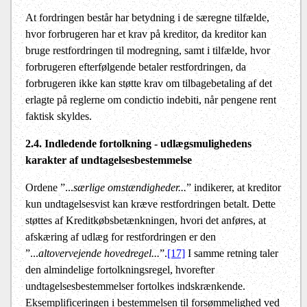
At fordringen består har betydning i de særegne tilfælde,
hvor forbrugeren har et krav på kreditor, da kreditor kan
bruge restfordringen til modregning, samt i tilfælde, hvor
forbrugeren efterfølgende betaler restfordringen, da
forbrugeren ikke kan støtte krav om tilbagebetaling af det
erlagte på reglerne om condictio indebiti, når pengene rent
faktisk skyldes.
2.4. Indledende fortolkning - udlægsmulighedens
karakter af undtagelsesbestemmelse
Ordene ”...
særlige omstændigheder...
”
indikerer, at kreditor
kun undtagelsesvist kan kræve restfordringen betalt. Dette
støttes af Kreditkøbsbetænkningen, hvori det anføres, at
afskæring af udlæg for restfordringen er den
”...
altovervejende hovedregel...
”.
[17]
I samme retning taler
den almindelige fortolkningsregel, hvorefter
undtagelsesbestemmelser fortolkes indskrænkende.
Eksemplificeringen i bestemmelsen til forsømmelighed ved