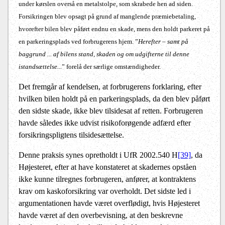
under kørslen overså en metalstolpe, som skrabede hen ad siden.
Forsikringen blev opsagt på grund af manglende præmiebetaling,
hvorefter bilen blev påført endnu en skade, mens den holdt parkeret på
en parkeringsplads ved forbrugerens hjem. ”
Herefter – samt på
baggrund ... af bilens stand, skaden og om udgifterne til denne
istandsættelse...
” forelå der særlige omstændigheder.
Det fremgår af kendelsen, at forbrugerens forklaring, efter
hvilken bilen holdt på en parkeringsplads, da den blev påført
den sidste skade, ikke blev tilsidesat af retten. Forbrugeren
havde således ikke udvist risikoforøgende adfærd efter
forsikringspligtens tilsidesættelse.
Denne praksis synes opretholdt i UfR 2002.540 H
[39]
, da
Højesteret, efter at have konstateret at skadernes opståen
ikke kunne tilregnes forbrugeren, anfører, at kontraktens
krav om kaskoforsikring var overholdt. Det sidste led i
argumentationen havde været overflødigt, hvis Højesteret
havde været af den overbevisning, at den beskrevne