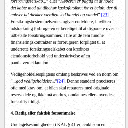
forsikringsselskab...
” eller ”
Køberen er pligtig til at holde
det købte med alt tilbehør kaskoforsikret for et beløb, der til
enhver tid dækker værdien ved handel og vandel
”.
[23]
Forsikringsbestemmelserne angiver endvidere, i hvilken
udstrækning forbrugeren er berettiget til at disponere over
udbetalte forsikringssummer. I fire af de fem fundne
finansieringskontrakter er forbrugeren forpligtet til at
underrette forsikringsselskabet om kreditors
ejendomsforbehold ved underskrivelse af en
panthaverdeklaration.
Vedligeholdelsespligtens omfang beskrives ved en norm om
”
...god vedligeholdelse...
”
[24]
. Denne standard præciseres
ofte med krav om, at bilen skal repareres med originale
reservedele og ikke må ændres, omdannes eller anvendes
forskriftsstridigt.
4. Retlig eller faktisk forsømmelse
Undtagelsesmuligheden i KAL § 41 er tænkt som en