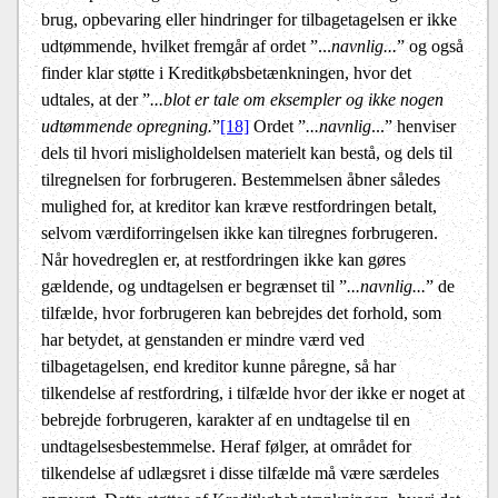
brug, opbevaring eller hindringer for tilbagetagelsen er ikke
udtømmende, hvilket fremgår af ordet ”...
navnlig...
” og også
finder klar støtte i Kreditkøbsbetænkningen, hvor det
udtales, at der ”
...blot er tale om eksempler og ikke nogen
udtømmende opregning.
”
[18]
Ordet ”
...navnlig
...” henviser
dels til hvori misligholdelsen materielt kan bestå, og dels til
tilregnelsen for forbrugeren. Bestemmelsen åbner således
mulighed for, at kreditor kan kræve restfordringen betalt,
selvom værdiforringelsen ikke kan tilregnes forbrugeren.
Når hovedreglen er, at restfordringen ikke kan gøres
gældende, og undtagelsen er begrænset til ”
...navnlig...
” de
tilfælde, hvor forbrugeren kan bebrejdes det forhold, som
har betydet, at genstanden er mindre værd ved
tilbagetagelsen, end kreditor kunne påregne, så har
tilkendelse af restfordring, i tilfælde hvor der ikke er noget at
bebrejde forbrugeren, karakter af en undtagelse til en
undtagelsesbestemmelse. Heraf følger, at området for
tilkendelse af udlægsret i disse tilfælde må være særdeles