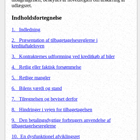
udlægsret.
Indholdsfortegnelse
1.
Indledning
2.
Præsentation af tilbagetagelsesreglerne i
kreditaftaleloven
3.
Kontrakternes udformning ved kreditkøb af biler
4.
Retlig eller faktisk forsømmelse
5.
Retlige mangler
6.
Bilens værdi og stand
7.
Tilregnelsen og beviset derfor
8.
Hindringer i vejen for tilbagetagelsen
9.
Den betalingsdygtige forbrugers anvendelse af
tilbagetagelsesreglerne
10.
En dysfunktionel afviklingsret