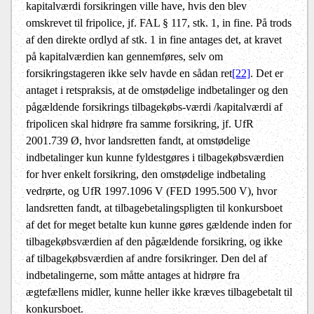
kapitalværdi forsikringen ville have, hvis den blev
omskrevet til fripolice, jf. FAL § 117, stk. 1, in fine. På trods
af den direkte ordlyd af stk. 1 in fine antages det, at kravet
på kapitalværdien kan gennemføres, selv om
forsikringstageren ikke selv havde en sådan ret
[22]
. Det er
antaget i retspraksis, at de omstødelige indbetalinger og den
pågældende forsikrings tilbagekøbs-værdi /kapitalværdi af
fripolicen skal hidrøre fra samme forsikring, jf. UfR
2001.739 Ø, hvor landsretten fandt, at omstødelige
indbetalinger kun kunne fyldestgøres i tilbagekøbsværdien
for hver enkelt forsikring, den omstødelige indbetaling
vedrørte, og UfR 1997.1096 V (FED 1995.500 V), hvor
landsretten fandt, at tilbagebetalingspligten til konkursboet
af det for meget betalte kun kunne gøres gældende inden for
tilbagekøbsværdien af den pågældende forsikring, og ikke
af tilbagekøbsværdien af andre forsikringer. Den del af
indbetalingerne, som måtte antages at hidrøre fra
ægtefællens midler, kunne heller ikke kræves tilbagebetalt til
konkursboet.