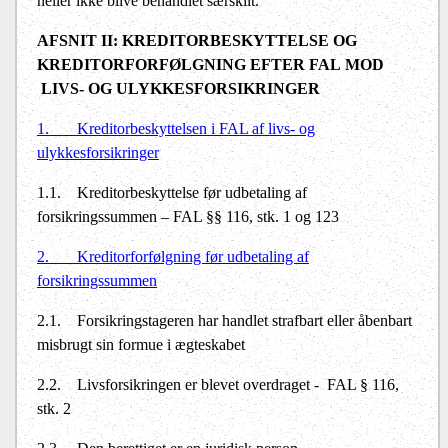
heller ikke blive behandlet særskilt.
AFSNIT II:
KREDITORBESKYTTELSE OG
KREDITORFORFØLGNING EFTER FAL
MOD
LIVS- OG ULYKKESFORSIKRINGER
1.
Kreditorbeskyttelsen i FAL af livs- og
ulykkesforsikringer
1.1.
Kreditorbeskyttelse før udbetaling af
forsikringssummen – FAL §§ 116, stk. 1 og 123
2.
Kreditorforfølgning før udbetaling af
forsikringssummen
2.1.
Forsikringstageren har handlet strafbart eller åbenbart
misbrugt sin formue i ægteskabet
2.2.
Livsforsikringen er blevet overdraget -
FAL § 116,
stk. 2