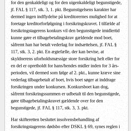
for den genkaldeligt og for den uigenkaldeligt begunstigede,
jf. FAL § 117, stk. 3, 1. pkt. Begunstigelsens karakter har
dermed ingen indflydelse på kreditorernes mulighed for at
foretage kreditorforfølgning i forsikringskravet. I tilfælde af
forsikringstagerens konkurs vil den begunstigede imidlertid
kunne gøre et tilbagebetalingskrav gældende mod boet,
såfremt han har betalt vederlag for indsættelsen, jf. FAL §
117, stk. 3, 2. pkt. En ægtefælle, der kan bevise, at
skyldnerens uforholdsmæssige store forsikring helt eller for
en del er opretholdt for hans/hendes midler inden for 3 års-
perioden, vil dermed som følge af 2. pkt., kunne kræve sine
vederlag tilbagebetalt af boet, hvis boet søger at inddrage
forsikringen under konkursen. Konkursboet kan dog,
såfremt forsikringssummen er udbetalt til den begunstigede,
gøre tilbagebetalingskravet gældende over for den
begunstigede, jf. FAL § 117, stk. 3, 3. pkt.
Har skifteretten besluttet insolvensbehandling af
forsikringstagerens dødsbo efter DSKL § 69, synes reglen i