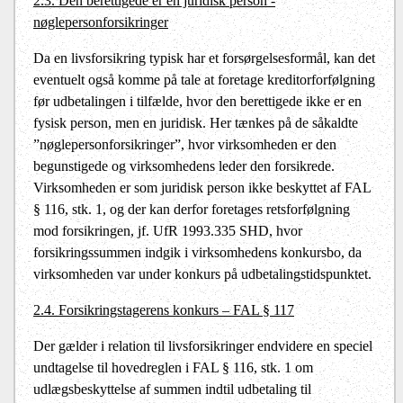
2.3. Den berettigede er en juridisk person -
nøglepersonforsikringer
Da en livsforsikring typisk har et forsørgelsesformål, kan det
eventuelt også komme på tale at foretage kreditorforfølgning
før udbetalingen i tilfælde, hvor den berettigede ikke er en
fysisk person, men en juridisk. Her tænkes på de såkaldte
”nøglepersonforsikringer”, hvor virksomheden er den
begunstigede og virksomhedens leder den forsikrede.
Virksomheden er som juridisk person ikke beskyttet af FAL
§ 116, stk. 1, og der kan derfor foretages retsforfølgning
mod forsikringen, jf. UfR 1993.335 SHD, hvor
forsikringssummen indgik i virksomhedens konkursbo, da
virksomheden var under konkurs på udbetalingstidspunktet.
2.4. Forsikringstagerens konkurs – FAL § 117
Der gælder i relation til livsforsikringer endvidere en speciel
undtagelse til hovedreglen i FAL § 116, stk. 1 om
udlægsbeskyttelse af summen indtil udbetaling til