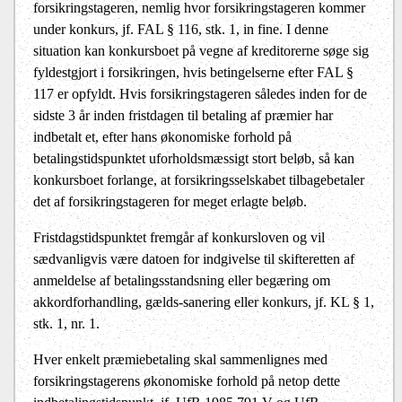
forsikringstageren, nemlig hvor forsikringstageren kommer
under konkurs, jf. FAL § 116, stk. 1, in fine. I denne
situation kan konkursboet på vegne af kreditorerne søge sig
fyldestgjort i forsikringen, hvis betingelserne efter FAL §
117 er opfyldt. Hvis forsikringstageren således inden for de
sidste 3 år inden fristdagen til betaling af præmier har
indbetalt et, efter hans økonomiske forhold på
betalingstidspunktet uforholdsmæssigt stort beløb, så kan
konkursboet forlange, at forsikringsselskabet tilbagebetaler
det af forsikringstageren for meget erlagte beløb.
Fristdagstidspunktet fremgår af konkursloven og vil
sædvanligvis være datoen for indgivelse til skifteretten af
anmeldelse af betalingsstandsning eller begæring om
akkordforhandling, gælds-sanering eller konkurs, jf. KL § 1,
stk. 1, nr. 1.
Hver enkelt præmiebetaling skal sammenlignes med
forsikringstagerens økonomiske forhold på netop dette