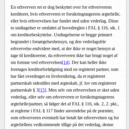
En erhververs ret er dog beskyttet over for erhververens
kreditorer, hvis erhververen er forsikringstagerens ægtefælle,
eller hvis erhvervelsen har fundet sted uden vederlag. Disse
to undtagelser er omfattet af hovedreglen i FAL § 116, stk. 1
om kreditorbeskyttelse. Undtagelserne er begge primært
begrundet i forsørgelseshensyn, og den vederlagsfrie
erhvervelse endvidere med, at der ikke er noget hensyn at
tage til kreditorerne, da erhververen ikke har brugt noget af
sin formue ved erhvervelsen
[14]
. Der kan heller ikke
foretages kreditorforfølgning mod en registeret partner, som
har fået overdraget en livsforsikring, da et registreret
partnerskab sidestilles med ægteskab, jf. lov om registreret
partnerskab § 3
[15]
. Men selv om erhvervelsen er sket uden
vederlag, eller selv om erhververen er forsikringstagerens
ægtefælle/partner, så følger det af FAL § 116, stk. 2, 2. pkt.,
at reglerne i FAL § 117 finder anvendelse på de præmier,
som erhververen eventuelt har betalt før erhvervelsen og for
ægtefællens vedkommende tillige på det vederlag, denne