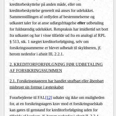
kreditorbeskyttelse på anden måde, eller om
kreditorbeskyttelse generelt må anses for udelukket.
Sammenstillingen af ordlyden af bestemmelserne og
udkastet taler for at anse udlægsfritagelse
efter
udbetaling
for fuldstændig udelukket. Retspraksis har imidlertid set bort
fra udkastet og har i visse tilfælde ud fra en analogi af RPL
§ 513, stk. 1 nægtet kreditorforfølgning, selv om
forsikringssummerne er blevet udbetalt til skyldneren, jf.
herom nedenfor i afsnit III, 2.2.1.
2. KREDITORFORFØLGNING FØR UDBETALING
AF FORSIKRINGSSUMMEN
2.1. Forsikringstageren har handlet strafbart eller åbenbart
misbrugt sin formue i ægteskabet
Forarbejderne til FAL
[12]
udtaler sig ikke om muligheden
for, at en forsikringstagers krav mod et forsikringsselskab
kan gøres til genstand for kreditorforfølgning uden for