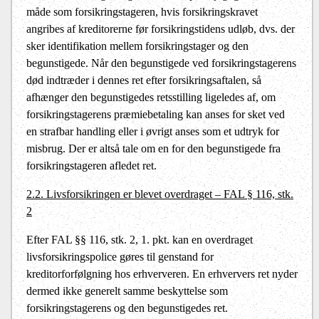
måde som forsikringstageren, hvis forsikringskravet
angribes af kreditorerne før forsikringstidens udløb, dvs. der
sker identifikation mellem forsikringstager og den
begunstigede. Når den begunstigede ved forsikringstagerens
død indtræder i dennes ret efter forsikringsaftalen, så
afhænger den begunstigedes retsstilling ligeledes af, om
forsikringstagerens præmiebetaling kan anses for sket ved
en strafbar handling eller i øvrigt anses som et udtryk for
misbrug. Der er altså tale om en for den begunstigede fra
forsikringstageren afledet ret.
2.2. Livsforsikringen er blevet overdraget – FAL § 116, stk.
2
Efter FAL §§ 116, stk. 2, 1. pkt. kan en overdraget
livsforsikringspolice gøres til genstand for
kreditorforfølgning hos erhververen. En erhververs ret nyder
dermed ikke generelt samme beskyttelse som
forsikringstagerens og den begunstigedes ret.