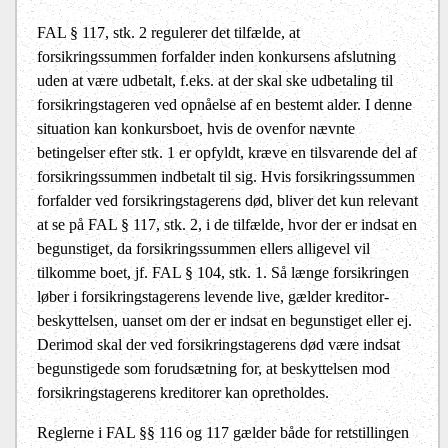
FAL § 117, stk. 2 regulerer det tilfælde, at
forsikringssummen forfalder inden konkursens afslutning
uden at være udbetalt, f.eks. at der skal ske udbetaling til
forsikringstageren ved opnåelse af en bestemt alder. I denne
situation kan konkursboet, hvis de ovenfor nævnte
betingelser efter stk. 1 er opfyldt, kræve en tilsvarende del af
forsikringssummen indbetalt til sig. Hvis forsikringssummen
forfalder ved forsikringstagerens død, bliver det kun relevant
at se på FAL § 117, stk. 2, i de tilfælde, hvor der er indsat en
begunstiget, da forsikringssummen ellers alligevel vil
tilkomme boet, jf. FAL § 104, stk. 1. Så længe forsikringen
løber i forsikringstagerens levende live, gælder kreditor-
beskyttelsen, uanset om der er indsat en begunstiget eller ej.
Derimod skal der ved forsikringstagerens død være indsat
begunstigede som forudsætning for, at beskyttelsen mod
forsikringstagerens kreditorer kan opretholdes.
Reglerne i FAL §§ 116 og 117 gælder både for retstillingen