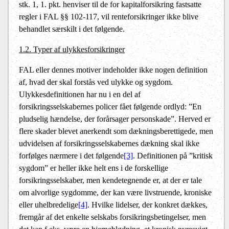
stk. 1, 1. pkt. henviser til de for kapitalforsikring fastsatte
regler i FAL §§ 102-117, vil renteforsikringer ikke blive
behandlet særskilt i det følgende.
1.2. Typer af ulykkesforsikringer
FAL eller dennes motiver indeholder ikke nogen definition
af, hvad der skal forstås ved ulykke og sygdom.
Ulykkesdefinitionen har nu i en del af
forsikringsselskabernes policer fået følgende ordlyd: ”En
pludselig hændelse, der forårsager personskade”. Herved er
flere skader blevet anerkendt som dækningsberettigede, men
udvidelsen af forsikringsselskabernes dækning skal ikke
forfølges nærmere i det følgende
[3]
. Definitionen på ”kritisk
sygdom” er heller ikke helt ens i de forskellige
forsikringsselskaber, men kendetegnende er, at der er tale
om alvorlige sygdomme, der kan være livstruende, kroniske
eller uhelbredelige
[4]
. Hvilke lidelser, der konkret dækkes,
fremgår af det enkelte selskabs forsikringsbetingelser, men