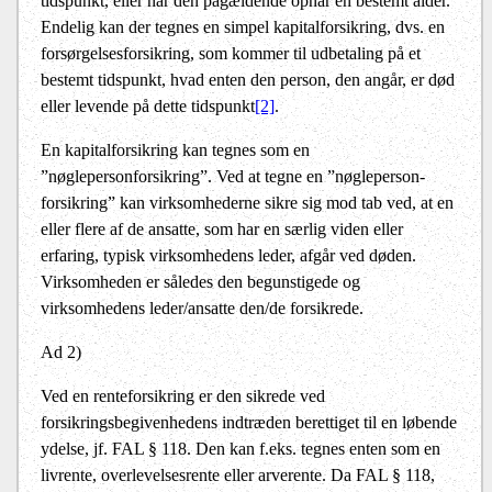
tidspunkt, eller når den pågældende opnår en bestemt alder.
Endelig kan der tegnes en simpel kapitalforsikring, dvs. en
forsørgelsesforsikring, som kommer til udbetaling på et
bestemt tidspunkt, hvad enten den person, den angår, er død
eller levende på dette tidspunkt
[2]
.
En kapitalforsikring kan tegnes som en
”nøglepersonforsikring”. Ved at tegne en ”nøgleperson-
forsikring” kan virksomhederne sikre sig mod tab ved, at en
eller flere af de ansatte, som har en særlig viden eller
erfaring, typisk virksomhedens leder, afgår ved døden.
Virksomheden er således den begunstigede og
virksomhedens leder/ansatte den/de forsikrede.
Ad 2)
Ved en renteforsikring er den sikrede ved
forsikringsbegivenhedens indtræden berettiget til en løbende
ydelse, jf. FAL § 118. Den kan f.eks. tegnes enten som en
livrente, overlevelsesrente eller arverente. Da FAL § 118,