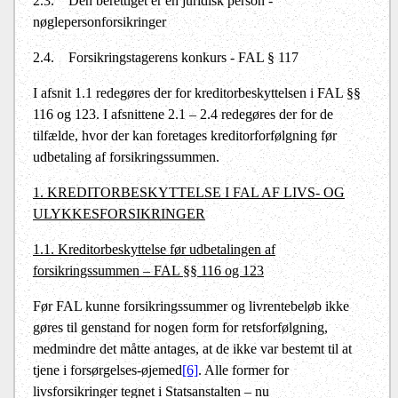
2.3.
Den berettiget er en juridisk person -
nøglepersonforsikringer
2.4.
Forsikringstagerens konkurs - FAL § 117
I afsnit 1.1 redegøres der for kreditorbeskyttelsen i FAL §§
116 og 123. I afsnittene 2.1 – 2.4 redegøres der for de
tilfælde, hvor der kan foretages kreditorforfølgning før
udbetaling af forsikringssummen.
1. KREDITORBESKYTTELSE I FAL AF LIVS- OG
ULYKKESFORSIKRINGER
1.1. Kreditorbeskyttelse før udbetalingen af
forsikringssummen – FAL §§ 116 og 123
Før FAL kunne forsikringssummer og livrentebeløb ikke
gøres til genstand for nogen form for retsforfølgning,
medmindre det måtte antages, at de ikke var bestemt til at
tjene i forsørgelses-øjemed
[6]
. Alle former for
livsforsikringer tegnet i Statsanstalten – nu