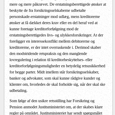
mere og mere påkrævet. De erstatningsberettigede ønsker at
beskytte de fra forsikringsselskaberne udbetalte
personskade-erstatninger mod udlæg, mens kreditorerne
ønsker at få dækket deres krav eller en del heraf ved at
kunne foretage kreditorforfølgning mod de
erstatningsberettigedes livs- og ulykkesforsikringer. At der
foreligger en interessekonflikt mellem debitorerne og
kreditorerne, er der intet overraskende i. Derimod skaber
den modstridende retspraksis og den manglende
lovregulering i relation til kreditorbeskyttelses- eller
kreditorforfølgningsmuligheder en betydelig retsusikkerhed
for begge parter. Midt imellem står forsikringsselskaber,
banker og advokater, som skal kunne rådgive kunder og
klienter om, hvorledes de skal forholde sig, når der skal ske
udbetaling.
Som følge af den usikre retsstilling har Forsikring og
Pension anmodet Justitsministeriet om, at der skabes klare
regler på området. Justitsministeriet har sendt spørgsmålet