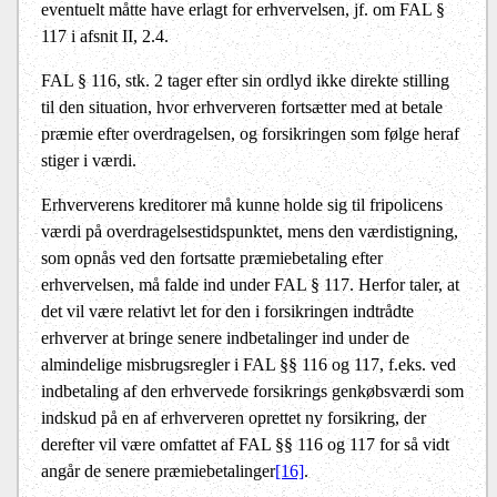
eventuelt måtte have erlagt for erhvervelsen, jf. om FAL §
117 i afsnit II, 2.4.
FAL § 116, stk. 2 tager efter sin ordlyd ikke direkte stilling
til den situation, hvor erhververen fortsætter med at betale
præmie efter overdragelsen, og forsikringen som følge heraf
stiger i værdi.
Erhververens kreditorer må kunne holde sig til fripolicens
værdi på overdragelsestidspunktet, mens den værdistigning,
som opnås ved den fortsatte præmiebetaling efter
erhvervelsen, må falde ind under FAL § 117. Herfor taler, at
det vil være relativt let for den i forsikringen indtrådte
erhverver at bringe senere indbetalinger ind under de
almindelige misbrugsregler i FAL §§ 116 og 117, f.eks. ved
indbetaling af den erhvervede forsikrings genkøbsværdi som
indskud på en af erhververen oprettet ny forsikring, der
derefter vil være omfattet af FAL §§ 116 og 117 for så vidt
angår de senere præmiebetalinger
[16]
.