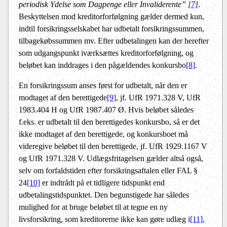
periodisk Ydelse som Dagpenge eller Invaliderente”
[7]
.
Beskyttelsen mod kreditorforfølgning gælder dermed kun,
indtil forsikringsselskabet har udbetalt forsikringssummen,
tilbagekøbssummen mv. Efter udbetalingen kan der herefter
som udgangspunkt iværksættes kreditorforfølgning, og
beløbet kan inddrages i den pågældendes konkursbo
[8]
.
En forsikringssum anses først for udbetalt, når den er
modtaget af den berettigede
[9]
, jf. UfR 1971.328 V, UfR
1983.404 H og UfR 1987.407 Ø. Hvis beløbet således
f.eks. er udbetalt til den berettigedes konkursbo, så er det
ikke modtaget af den berettigede, og konkursboet må
videregive beløbet til den berettigede, jf. UfR 1929.1167 V
og UfR 1971.328 V. Udlægsfritagelsen gælder altså også,
selv om forfaldstiden efter forsikringsaftalen eller FAL §
24
[10]
er indtrådt på et tidligere tidspunkt end
udbetalingstidspunktet. Den begunstigede har således
mulighed for at bruge beløbet til at tegne en ny
livsforsikring, som kreditorerne ikke kan gøre udlæg i
[11]
,