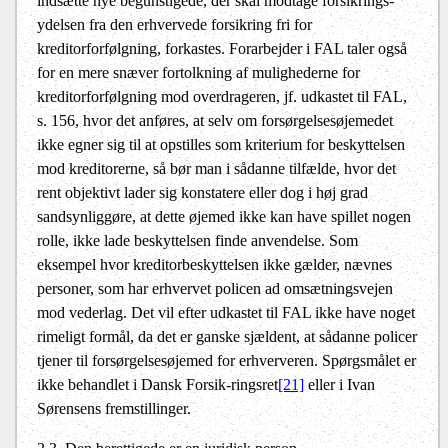
indsætte nye begunstigede, der skal modtage forsikrings-
ydelsen fra den erhvervede forsikring fri for
kreditorforfølgning, forkastes. Forarbejder i FAL taler også
for en mere snæver fortolkning af mulighederne for
kreditorforfølgning mod overdrageren, jf. udkastet til FAL,
s. 156, hvor det anføres, at selv om forsørgelsesøjemedet
ikke egner sig til at opstilles som kriterium for beskyttelsen
mod kreditorerne, så bør man i sådanne tilfælde, hvor det
rent objektivt lader sig konstatere eller dog i høj grad
sandsynliggøre, at dette øjemed ikke kan have spillet nogen
rolle, ikke lade beskyttelsen finde anvendelse. Som
eksempel hvor kreditorbeskyttelsen ikke gælder, nævnes
personer, som har erhvervet policen ad omsætningsvejen
mod vederlag. Det vil efter udkastet til FAL ikke have noget
rimeligt formål, da det er ganske sjældent, at sådanne policer
tjener til forsørgelsesøjemed for erhververen. Spørgsmålet er
ikke behandlet i Dansk Forsik-ringsret
[21]
eller i Ivan
Sørensens fremstillinger.