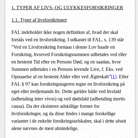
1. TYPER AF LIVS- OG ULYKKESFORSIKRINGER
1.1. Typer af livsforsikringer
FAL indeholder ikke nogen definition af, hvad der skal
forstås ved en livsforsikring. I udkastet til FAL, s. 139 står
”Ved en Livsforsikring forstaas i denne Lov baade en
Forsikring, hvorved Forsikringssummen udbetales ved eller
en bestemt Tid efter en Persons Død, og en saadan, hvor
Summen udbetales i en Persons levende Live, f. Eks. ved
Opnaaelse af en bestemt Alder eller ved Ægteskab”
[1]
. Efter
FAL § 97 kan forsikringstageren tegne en livsforsikring på
eget eller tredjemands liv. Dette gælder både ved livsfald
(udbetaling inter vivos) og ved dødsfald (udbetaling mortis
causa). Da der eksisterer adskillige former for
livsforsikringer, og da disse findes i mange forskellige
varianter i de enkelte forsikringsselskaber, skal i dette afsnit
alene nævnes de mest almindelige.