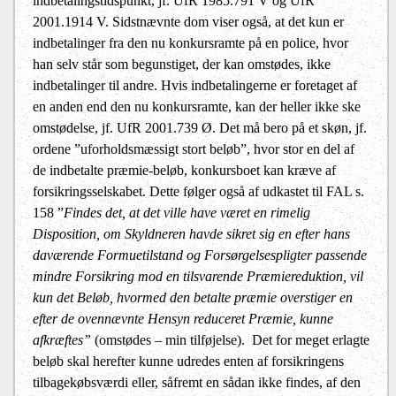
indbetalingstidspunkt, jf. UfR 1985.791 V og UfR
2001.1914 V. Sidstnævnte dom viser også, at det kun er
indbetalinger fra den nu konkursramte på en police, hvor
han selv står som begunstiget, der kan omstødes, ikke
indbetalinger til andre. Hvis indbetalingerne er foretaget af
en anden end den nu konkursramte, kan der heller ikke ske
omstødelse, jf. UfR 2001.739 Ø. Det må bero på et skøn, jf.
ordene ”uforholdsmæssigt stort beløb”, hvor stor en del af
de indbetalte præmie-beløb, konkursboet kan kræve af
forsikringsselskabet. Dette følger også af udkastet til FAL s.
158 ”
Findes det, at det ville have været en rimelig
Disposition, om Skyldneren havde sikret sig en efter hans
daværende Formuetilstand og Forsørgelsespligter passende
mindre Forsikring mod en tilsvarende Præmiereduktion, vil
kun det Beløb, hvormed den betalte præmie overstiger en
efter de ovennævnte Hensyn reduceret Præmie, kunne
afkræftes”
(omstødes – min tilføjelse).
Det for meget erlagte
beløb skal herefter kunne udredes enten af forsikringens
tilbagekøbsværdi eller, såfremt en sådan ikke findes, af den