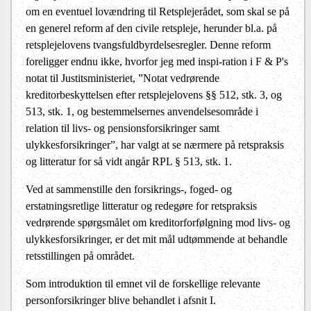
om en eventuel lovændring til Retsplejerådet, som skal se på
en generel reform af den civile retspleje, herunder bl.a. på
retsplejelovens tvangsfuldbyrdelsesregler. Denne reform
foreligger endnu ikke, hvorfor jeg med inspi-ration i F & P's
notat til Justitsministeriet, ”Notat vedrørende
kreditorbeskyttelsen efter retsplejelovens §§ 512, stk. 3, og
513, stk. 1, og bestemmelsernes anvendelsesområde i
relation til livs- og pensionsforsikringer samt
ulykkesforsikringer”, har valgt at se nærmere på retspraksis
og litteratur for så vidt angår RPL § 513, stk. 1.
Ved at sammenstille den forsikrings-, foged- og
erstatningsretlige litteratur og redegøre for retspraksis
vedrørende spørgsmålet om kreditorforfølgning mod livs- og
ulykkesforsikringer, er det mit mål udtømmende at behandle
retsstillingen på området.
Som introduktion til emnet vil de forskellige relevante
personforsikringer blive behandlet i afsnit I.