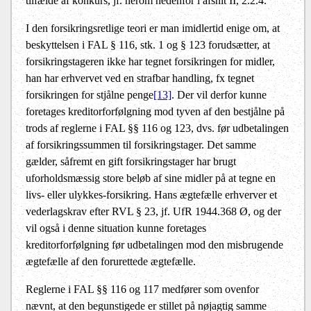
tilfælde af konkurs, jf. herom nedenfor i afsnit II, 2.2.4.
I den forsikringsretlige teori er man imidlertid enige om, at
beskyttelsen i FAL § 116, stk. 1 og § 123 forudsætter, at
forsikringstageren ikke har tegnet forsikringen for midler,
han har erhvervet ved en strafbar handling, fx tegnet
forsikringen for stjålne penge
[13]
. Der vil derfor kunne
foretages kreditorforfølgning mod tyven af den bestjålne på
trods af reglerne i FAL §§ 116 og 123, dvs. før udbetalingen
af forsikringssummen til forsikringstager. Det samme
gælder, såfremt en gift forsikringstager har brugt
uforholdsmæssig store beløb af sine midler på at tegne en
livs- eller ulykkes-forsikring. Hans ægtefælle erhverver et
vederlagskrav efter RVL § 23, jf. UfR 1944.368 Ø, og der
vil også i denne situation kunne foretages
kreditorforfølgning før udbetalingen mod den misbrugende
ægtefælle af den forurettede ægtefælle.
Reglerne i FAL §§ 116 og 117 medfører som ovenfor
nævnt, at den begunstigede er stillet på nøjagtig samme