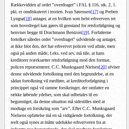
Rækkevidden af ordet ”overdraget” i FAL § 116, stk. 2, 1.
pkt. er omdiskuteret i teorien. Ivan Sørensen
[17]
og Preben
Lyngsø
[18]
antager, at en hvilken som helst erhververs ret
som hovedregel kan gøres til genstand for retsforfølgning og
henviser begge til Drachmann Bentzon
[19]
. Forfatterne
fortolker således ordet ”overdraget” udvidende og antager,
at ikke blot den, der har erhvervet policen ved aftale, men
også på anden måde, f.eks. ved arv, må tåle, at hans
kreditorer iværksætter retsforfølgning mod den formue,
policen repræsenterer. C.C. Munksgaard Nielsen
[20]
afviser
denne udvidende fortolkning med den begrundelse, at en
sådan fortolkning vil medføre, at kreditorforfølgning i
princippet også vil ramme forsikringer, der omfatter en
række løbende ydelser, som skal udbetales til en
begunstiget, da denne situation må sidestilles med at
modtage en forsikring som ”arv”. Efter C.C. Munksgaard
Nielsens opfattelse må en så vidtgående fortolkning, der
reelt også synes at måtte udelukke erhververen fra at