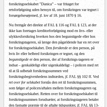
forsikringsselskabet ”Danica” – var fritaget for
retsforfølgning uden hensyn til, om forsikringen var tegnet i
forsørgelsesøjemed, jf. lov af 18. juni 1870 § 16.
Nu fremgår det direkte af FAL § 116 og FAL § 123, at der
ikke kan foretages kreditorforfølgning mod en livs- eller
ulykkesforsikring hverken hos den begunstigede eller hos
forsikringstageren, så længe den pågældende har en ret over
for forsikringsselskabet. Den
forsikrede
er den person, på
hvis liv eller helbred forsikringen er tegnet, og den
begunstigede
er den person, der af forsikrings-tageren er
indsat – genkaldeligt eller uigenkaldeligt – i policen med ret
til at få udbetalt forsikringssummen ved
forsikringsbegivenhedens indtræden, jf. FAL §§ 102 ff. Ved
ret over for selskabet
forstås den ret til forsikringssummen,
som følger af policen/aftalen mellem forsikringstageren og
forsikringsselskabet. Retten over for forsikringsselskabet til
forsikringssummen forudsætter, at forsikringstageren betaler
den fastsatte præmie til de aftalte tidspunkter, jf. FAL §§ 13-