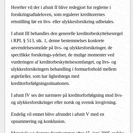
Herefter vil der i afsnit II blive redegjort for reglerne i
forsikringsaftaleloven, som regulerer kreditorernes
retsstilling før en livs- eller ulykkesforsikring udbetales.
I afsnit III behandles den generelle kreditorbeskyttelsesregel
i RPL § 513, stk. 1, denne bestemmelses konkrete
anvendelsesområde på livs- og ulykkesforsikringer, de
specifikke forsikrings-ydelser, de mulige momenter ved
vurderingen af kreditorbeskyttelsesomfanget, og livs- og
ulykkesforsikringers behandling i formueforhold mellem
ægtefæller, som har lighedstegn med
kreditorforfølgningssituationen.
I afsnit IV ses der nærmere på kreditorforfølgning mod livs-
og ulykkesforsikringer efter norsk og svensk lovgivning.
Endelig vil emnet blive afrundet i afsnit V med en
opsummering og konklusion.