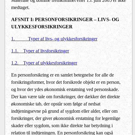
Materiale og domme fremkommet efter 15. juni 2005 er ikke
medtaget.
AFSNIT I: PERSONFORSIKRINGER – LIVS- OG
ULYKKESFORSIKRINGER
1.
Typer af livs- og ulykkesforsikringer
1.1.
Typer af livsforsikringer
1.2.
Typer af ulykkesforsikringer
En personforsikring er en samlet betegnelse for alle de
forsikringsformer, hvor det forsikrede objekt er en person,
og hvor der ydes økonomisk erstatning ved personskade.
Der kan være tale om forsikringer, der dækker det direkte
økonomiske tab, der opstår som følge af nedsat
indtjeningsevne på grund af sygdom eller alder, eller om
forsikringer, der giver økonomisk erstatning for legemlige
skader eller sygdom, som ikke direkte har betydning i
relation til indtjeningen. En personforsikring kan også