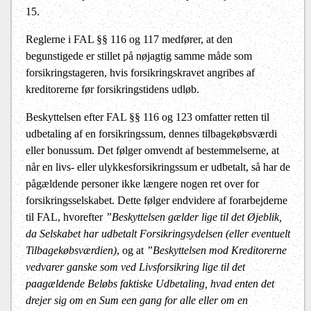
15.
Reglerne i FAL §§ 116 og 117 medfører, at den
begunstigede er stillet på nøjagtig samme måde som
forsikringstageren, hvis forsikringskravet angribes af
kreditorerne før forsikringstidens udløb.
Beskyttelsen efter FAL §§ 116 og 123 omfatter retten til
udbetaling af en forsikringssum, dennes tilbagekøbsværdi
eller bonussum. Det følger omvendt af bestemmelserne, at
når en livs- eller ulykkesforsikringssum er udbetalt, så har de
pågældende personer ikke længere nogen ret over for
forsikringsselskabet. Dette følger endvidere af forarbejderne
til FAL, hvorefter
”Beskyttelsen gælder lige til det Øjeblik,
da Selskabet har udbetalt Forsikringsydelsen (eller eventuelt
Tilbagekøbsværdien)
, og at
”Beskyttelsen mod Kreditorerne
vedvarer ganske som ved Livsforsikring lige til det
paagældende Beløbs faktiske Udbetaling, hvad enten det
drejer sig om en Sum een gang for alle eller om en