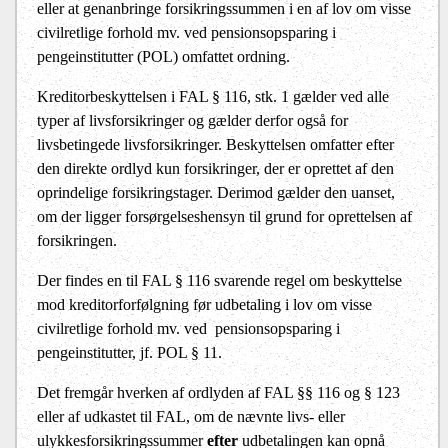
eller at genanbringe forsikringssummen i en af lov om visse
civilretlige forhold mv. ved pensionsopsparing i
pengeinstitutter (POL) omfattet ordning.
Kreditorbeskyttelsen i FAL § 116, stk. 1 gælder ved alle
typer af livsforsikringer og gælder derfor også for
livsbetingede livsforsikringer. Beskyttelsen omfatter efter
den direkte ordlyd kun forsikringer, der er oprettet af den
oprindelige forsikringstager. Derimod gælder den uanset,
om der ligger forsørgelseshensyn til grund for oprettelsen af
forsikringen.
Der findes en til FAL § 116 svarende regel om beskyttelse
mod kreditorforfølgning før udbetaling i lov om visse
civilretlige forhold mv. ved
pensionsopsparing i
pengeinstitutter, jf. POL § 11.
Det fremgår hverken af ordlyden af FAL §§ 116 og § 123
eller af udkastet til FAL, om de nævnte livs- eller
ulykkesforsikringssummer
efter
udbetalingen kan opnå