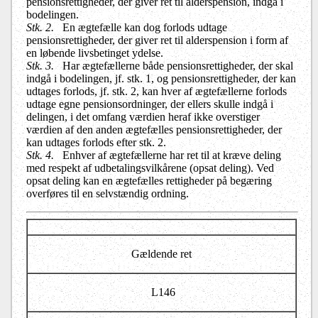
pensionsrettigheder, der giver ret til alderspension, indgå i
bodelingen.
Stk. 2.
En ægtefælle kan dog forlods udtage
pensionsrettigheder, der giver ret til alderspension i form af
en løbende livsbetinget ydelse.
Stk. 3.
Har ægtefællerne både pensionsrettigheder, der skal
indgå i bodelingen, jf. stk. 1, og pensionsrettigheder, der kan
udtages forlods, jf. stk. 2, kan hver af ægtefællerne forlods
udtage egne pensionsordninger, der ellers skulle indgå i
delingen, i det omfang værdien heraf ikke overstiger
værdien af den anden ægtefælles pensionsrettigheder, der
kan udtages forlods efter stk. 2.
Stk. 4.
Enhver af ægtefællerne har ret til at kræve deling
med respekt af udbetalingsvilkårene (opsat deling). Ved
opsat deling kan en ægtefælles rettigheder på begæring
overføres til en selvstændig ordning.
Gældende ret
L146