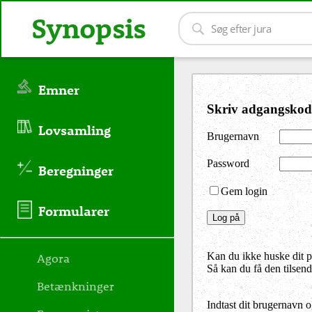
Synopsis
Emner
Skriv adgangskod
Lovsamling
Brugernavn
Password
Beregninger
Gem login
Formularer
Agora
Kan du ikke huske dit 
Så kan du få den tilsen
Betænkninger
Indtast dit brugernavn 