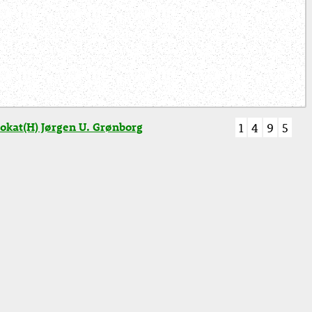
okat(H) Jørgen U. Grønborg
1
4
9
5