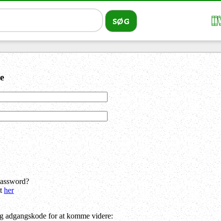
e
password?
dt
her
og adgangskode for at komme videre: