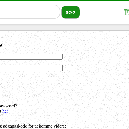
e
password?
dt
her
og adgangskode for at komme videre: