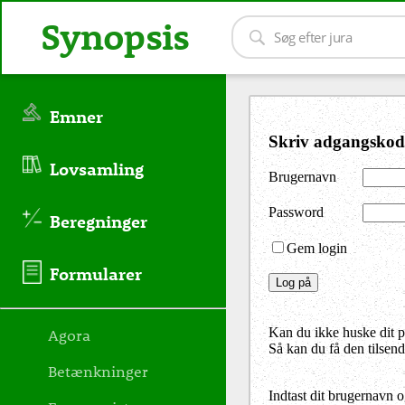
Synopsis
Emner
Skriv adgangskod
Lovsamling
Brugernavn
Password
Beregninger
Gem login
Formularer
Agora
Kan du ikke huske dit 
Så kan du få den tilsen
Betænkninger
Indtast dit brugernavn 