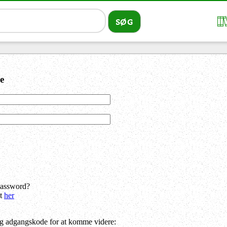
e
password?
dt
her
og adgangskode for at komme videre: