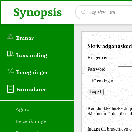
Synopsis
Emner
Skriv adgangskod
Lovsamling
Brugernavn
Password
Beregninger
Gem login
Formularer
Agora
Kan du ikke huske dit 
Så kan du få den tilsen
Betænkninger
Indtast dit brugernavn 