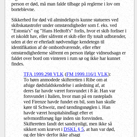
person er død, må man falde tilbage på reglerne i lov om
borteblevne.
Sikkerhed for død vil almindeligvis kunne statueres ved
skibskatastrofer under omstændigheder som f. eks. ved
"Estonia's" og "Hans Hedtoft's" forlis, hvor et skib forliser i
et iskoldt hav, eller såfremt et skib eller fly totalt udbrænder,
uden at der er efterladt nødvendige kendetegn til
identifikation af de ombordværende, eller efter
omstændighederne såfremt en person ifølge vidneudsagn er
faldet over bord om vinteren i rum sø og ikke har kunnet
findes.
TFA 1999.298 VLK
(
FM 1999.116/1 VLK
):
To børn anmodede skifteretten i Ribe om at
afsige dødsfaldskendelse i anledning af, at
deres far havde været forsvundet i 8 år. Han var
forsvundet
i Italien, hvor man på en rasteplads
ved Firenze havde fundet en bil, som han skulle
køre til Schweiz, med tændingsnøglen i. Han
havde været hospitalsindlagt efter et
selvmordforsøg lige inden sin forsvinden.
Skifteretten fandt det sandsynligt, men ikke så
sikkert som krævet i
DSKL § 5
, at han var død,
og der blev derfor ikke afsagt