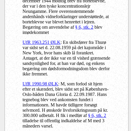
december 1944 modtog brev fra borteblevne,
der var i den tyske koncentrationslejr
Neungamme. Flere overensstemmende
andenhånds vidneforklaringer understøttede, at
borteblevne var blevet henrettet i lejren.
Begæring om anvendelse af
§ 6, stk. 2
blev
imødekommet
UfR 1963.251 ØLK
: En skibsfører fra Thurø
var sidst set d. 22.08.1959 på det kajområde i
New York, hvor hans skib lå forankret.
Antaget, at der ikke var en til vished grænsende
sandsynlighed for, at han var død, og enkens
begæring om dødsformodningsdom blev derfor
ikke fremmet.
UfR 1990.98 ØLK
: M, som forlod sit hjem
efter et skænderi, blev sidst set på København-
Oslo-båden Dana Gloria d. 22.09.1987. Hans
tegnebog blev ved ankomsten fundet i
informationen. M havde tidligere forsøgt
selvmord. H ønskede livsforsikringssum på kr.
300.000 udbetalt. H fik i medfør af
§ 6, stk. 2
tilladelse til offentlig indkaldelse af M med 3
måneders varsel.