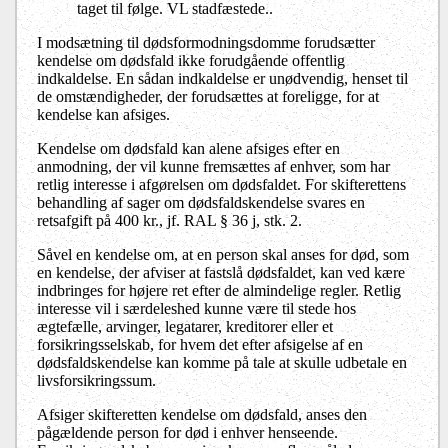
taget til følge. VL stadfæstede..
I modsætning til dødsformodningsdomme forudsætter
kendelse om dødsfald ikke forudgående offentlig
indkaldelse. En sådan indkaldelse er unødvendig, henset til
de omstændigheder, der forudsættes at foreligge, for at
kendelse kan afsiges.
Kendelse om dødsfald kan alene afsiges efter en
anmodning, der vil kunne fremsættes af enhver, som har
retlig interesse i afgørelsen om dødsfaldet. For skifterettens
behandling af sager om dødsfaldskendelse svares en
retsafgift på 400 kr., jf. RAL § 36 j, stk. 2.
Såvel en kendelse om, at en person skal anses for død, som
en kendelse, der afviser at fastslå dødsfaldet, kan ved kære
indbringes for højere ret efter de almindelige regler. Retlig
interesse vil i særdeleshed kunne være til stede hos
ægtefælle, arvinger, legatarer, kreditorer eller et
forsikringsselskab, for hvem det efter afsigelse af en
dødsfaldskendelse kan komme på tale at skulle udbetale en
livsforsikringssum.
Afsiger skifteretten kendelse om dødsfald, anses den
pågældende person for død i enhver henseende.