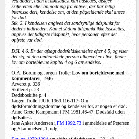
ved døden, uden at dødsattest kan udstedes, afsiger
skifteretten efter anmodning fra enhver, der har retlig
interesse deri, kendelse om, at den pågældende skal anses
for død.
Stk. 2. I kendelsen angives det sandsynlige tidspunkt for
dødens indtræden. Kan et sådant tidspunkt ikke fastsættes,
angives det tidligste tidspunkt, hvor personen efter det
oplyste var død.
DSL § 6. Er der afsagt dødsfaldskendelse efter § 5, og viser
det sig, at den omhandlede person alligevel er i live, finder
lov om borteblevne kapitel 4 og 6 anvendelse.
O.A. Borum og Jørgen Trolle:
Lov om borteblevne med
kommentarer
, 1946
Arveret p. 336
Skifteret p. 23
Dødsboskifte p. 4
Jørgen Trolle i JUR 1969.116-117: Om
dødsformodningsdomme og kendelser for, at nogen er død.
Anne Grete Kampmann i FM 1981.46-47: Dødsfald uden
dødsattest.
Jens Anker Andersen i
FM 1992.73
i anmeldelse af Petersen
og Skammelsen, 1. udg.