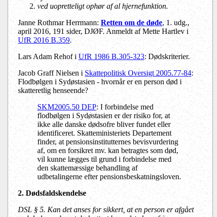
ved uopretteligt ophør af al hjernefunktion.
Janne Rothmar Herrmann:
Retten om de døde
, 1. udg.,
april 2016, 191 sider, DJØF.
Anmeldt af Mette Hartlev i
UfR 2016 B.359
.
Lars Adam Rehof i
UfR 1986 B.305-323
: Dødskriterier.
Jacob Graff Nielsen i
Skattepolitisk Oversigt 2005.77-84
:
Flodbølgen i Sydøstasien - hvornår er en person død i
skatteretlig henseende?
SKM2005.50 DEP
: I forbindelse med
flodbølgen i Sydøstasien er der risiko for, at
ikke alle danske dødsofre bliver fundet eller
identificeret. Skatteministeriets Departement
finder, at pensionsinstitutternes bevisvurdering
af, om en forsikret mv. kan betragtes som død,
vil kunne lægges til grund i forbindelse med
den skattemæssige behandling af
udbetalingerne efter pensionsbeskatningsloven.
2. Dødsfaldskendelse
DSL § 5. Kan det anses for sikkert, at en person er afgået