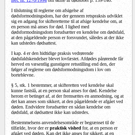
Bet. nr. 1270/1994
om skifte af dødsboer p. 139-140.
I tilslutning til reglerne om afsigelse af
dødsformodningsdom, har der gennem retspraksis udviklet
sig en adgang for skifteretterne til at afsige kendelse om, at
en person må anses for død. I lighed med
dødsformodningsdom forudsætter en kendelse om dødsfald,
at den pågældende person er forsvundet, således at der ikke
kan udstedes dødsattest.
I kap. 4 er den hidtidige praksis vedrørende
dødsfaldskendelser blevet lovfæstet. Afdødes pårørende får
herved en væsentlig gunstigere retsstilling end den, der
følger af reglerne om dødsformodningsdom i lov om
borteblevne.
§ 5, stk. 1 bestemmer, at skifteretten ved kendelse skal
kunne fastslå, at en person skal anses for død. Kendelse
herom er betinget af, at der fremsættes en anmodning, og at
det kan anses som sikkert, at den pågældende er afgået ved
døden. Endvidere forudsætter en sådan kendelse om
dødsfald, at dødsattest ikke kan udstedes.
Bestemmelsens anvendelsesområde er begrænset til de
tilfælde, hvor der er
praktisk vished
for, at en person er
afgået ved døden. Kan det ikke anses for sikkert, at en