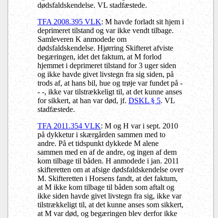
dødsfaldskendelse. VL stadfæstede.
TFA 2008.395 VLK
: M havde forladt sit hjem i
deprimeret tilstand og var ikke vendt tilbage.
Samleveren K anmodede om
dødsfaldskendelse. Hjørring Skifteret afviste
begæringen, idet det faktum, at M forlod
hjemmet i deprimeret tilstand for 3 uger siden
og ikke havde givet livstegn fra sig siden, på
trods af, at hans bil, hue og trøje va
r
fundet på -
- -, ikke var tilstrækkeligt til, at det kunne anses
for sikkert, at han var død, jf.
DSKL § 5
. VL
stadfæstede.
TFA 2011.354 VLK
:
M og H var i sept.
2010
på dykketur i skærgården sammen med to
andre. På et tidspunkt dykkede M alene
sammen med en af de andre, og ingen af dem
kom tilbage til båden. H anmodede i jan. 2011
skifteretten om at afsige dødsfaldskendelse over
M. Skifteretten i Horsens fandt, at det faktum,
at M ikke kom tilbage til båden som aftalt og
ikke siden havde givet livstegn fra sig, ikke var
tilstrækkeligt til, at det kunne anses som sikkert,
at M var død, og begæringen blev derfor ikke