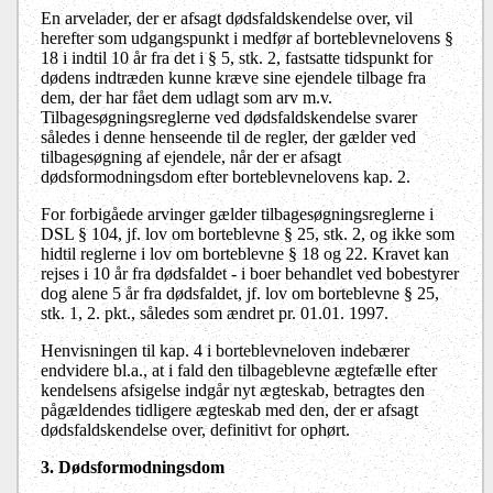
En arvelader, der er afsagt dødsfaldskendelse over, vil
herefter som udgangspunkt i medfør af borteblevnelovens §
18 i indtil 10 år fra det i § 5, stk. 2, fastsatte tidspunkt for
dødens indtræden kunne kræve sine ejendele tilbage fra
dem, der har fået dem udlagt som arv m.v.
Tilbagesøgningsreglerne ved dødsfaldskendelse svarer
således i denne henseende til de regler, der gælder ved
tilbagesøgning af ejendele, når der er afsagt
dødsformodningsdom efter borteblevnelovens kap. 2.
For forbigåede arvinger gælder tilbagesøgningsreglerne i
DSL § 104, jf. lov om borteblevne § 25, stk. 2, og ikke som
hidtil reglerne i lov om borteblevne § 18 og 22. Kravet kan
rejses i 10 år fra dødsfaldet - i boer behandlet ved bobestyrer
dog alene 5 år fra dødsfaldet, jf. lov om borteblevne § 25,
stk. 1, 2. pkt., således som ændret pr. 01.01. 1997.
Henvisningen til kap. 4 i borteblevneloven indebærer
endvidere bl.a., at i fald den tilbageblevne ægtefælle efter
kendelsens afsigelse indgår nyt ægteskab, betragtes den
pågældendes tidligere ægteskab med den, der er afsagt
dødsfaldskendelse over, definitivt for ophørt.
3. Dødsformodningsdom