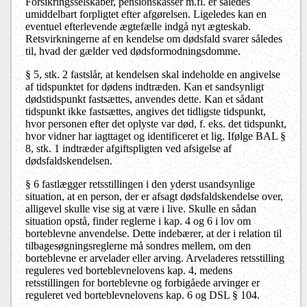
Forsikringsselskaber, pensionskasser m.fl. er således
umiddelbart forpligtet efter afgørelsen. Ligeledes kan en
eventuel efterlevende ægtefælle indgå nyt ægteskab.
Retsvirkningerne af en kendelse om dødsfald svarer således
til, hvad der gælder ved dødsformodningsdomme.
§ 5, stk. 2 fastslår, at kendelsen skal indeholde en angivelse
af tidspunktet for dødens indtræden. Kan et sandsynligt
dødstidspunkt fastsættes, anvendes dette. Kan et sådant
tidspunkt ikke fastsættes, angives det tidligste tidspunkt,
hvor personen efter det oplyste var død, f. eks. det tidspunkt,
hvor vidner har iagttaget og identificeret et lig. Ifølge BAL §
8, stk. 1 indtræder afgiftspligten ved afsigelse af
dødsfaldskendelsen.
§ 6 fastlægger retsstillingen i den yderst usandsynlige
situation, at en person, der er afsagt dødsfaldskendelse over,
alligevel skulle vise sig at være i live. Skulle en sådan
situation opstå, finder reglerne i kap. 4 og 6 i lov om
borteblevne anvendelse. Dette indebærer, at der i relation til
tilbagesøgningsreglerne må sondres mellem, om den
borteblevne er arvelader eller arving. Arveladeres retsstilling
reguleres ved borteblevnelovens kap. 4, medens
retsstillingen for borteblevne og forbigåede arvinger er
reguleret ved borteblevnelovens kap. 6 og DSL § 104.