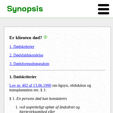
Synopsis
Er klienten død?
1. Dødskriterier
2. Dødsfaldskendelse
3. Dødsformodningsdom
1. Dødskriterier
Lov nr. 402 af 13.06.1990
om ligsyn, obduktion og
transplantation mv. § 1:
§ 1.
En persons død kan konstateres
ved uopretteligt ophør af åndedræt og
hjertevirksomhed eller