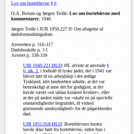
Lov om borteblevne § 6
O.A. Borum og Jørgen Trolle:
Lov om borteblevne med
kommentarer
, 1946
Jørgen Trolle i JUR 1950.227 ff:
Om afsigelse af
dødsformodningsdom
Arveretten p. 316-317
Dødsboskifte p. 3 f.
Arveret p. 338-339
UfR 1949.221 ØLD
: ØL afviste at anvende
§
6, stk. 2
, i forhold til tyske jøder, der i 1941 var
blevet ført til en arbejdslejr i det østlige
Tyskland, idet landsretten udtalte, at det var
betænkeligt at anse det for godtgjort, at der
havde været »en sådan konkret livsfare«, eller
at der på anden måde var »skabt en på specielle
omstændigheder begrundet, til vished
grænsende sandsynlighed« for de pågældendes
død.
UfR 1951.918 ØLD
: Borteblevnes hustru
havde ikke hørt fra borteblevne, siden hun i