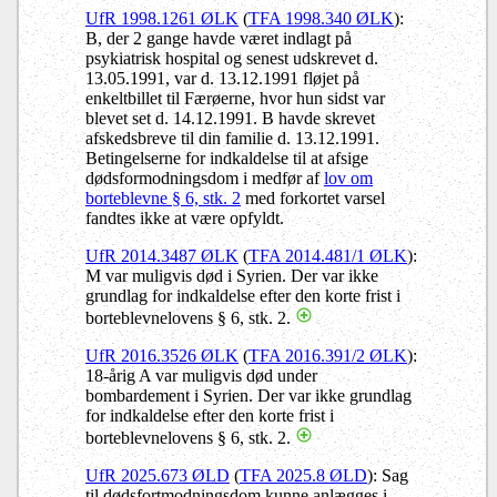
UfR 1998.1261 ØLK
(
TFA 1998.340 ØLK
):
B, der 2 gange havde været indlagt på
psykiatrisk hospital og senest udskrevet d.
13.05.1991, var d. 13.12.1991 fløjet på
enkeltbillet til Færøerne, hvor hun sidst var
blevet set d. 14.12.1991. B havde skrevet
afskedsbreve til din familie d. 13.12.1991.
Betingelserne for indkaldelse til at afsige
dødsformodningsdom i medfør af
lov om
borteblevne § 6, stk. 2
med forkortet varsel
fandtes ikke at være opfyldt.
UfR 2014.3487 ØLK
(
TFA 2014.481/1 ØLK
):
M var muligvis død i Syrien. Der var ikke
grundlag for indkaldelse efter den korte frist i
borteblevnelovens § 6, stk. 2.
UfR 2016.3526 ØLK
(
TFA 2016.391/2 ØLK
):
18-årig A var muligvis død under
bombardement i Syrien. Der var ikke grundlag
for indkaldelse efter den korte frist i
borteblevnelovens § 6, stk. 2.
UfR 2025.673 ØLD
(
TFA 2025.8 ØLD
): Sag
til dødsfortmodningsdom kunne anlægges i