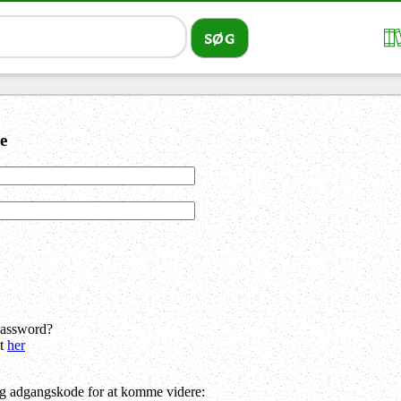
e
password?
dt
her
og adgangskode for at komme videre: