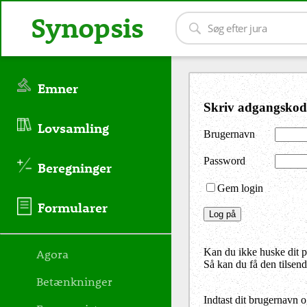
Synopsis
Emner
Skriv adgangskod
Lovsamling
Brugernavn
Password
Beregninger
Gem login
Formularer
Agora
Kan du ikke huske dit 
Så kan du få den tilsen
Betænkninger
Indtast dit brugernavn 