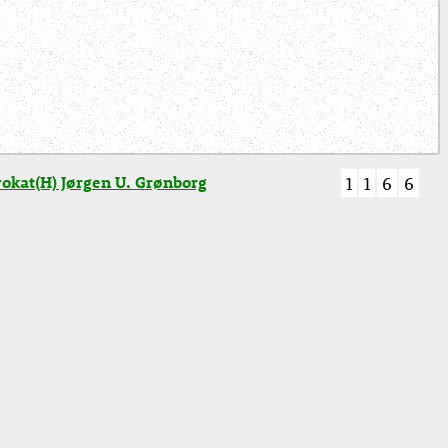
okat(H) Jørgen U. Grønborg
1
1
6
6