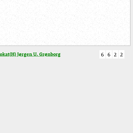
kat(H) Jørgen U. Grønborg
6
6
2
2