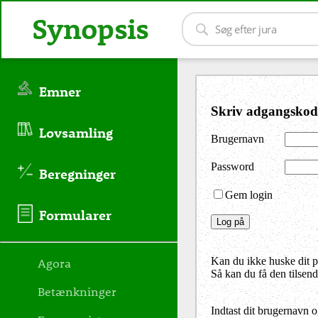
Synopsis
Emner
Skriv adgangskod
Lovsamling
Brugernavn
Password
Beregninger
Gem login
Formularer
Agora
Kan du ikke huske dit 
Så kan du få den tilsen
Betænkninger
Indtast dit brugernavn 