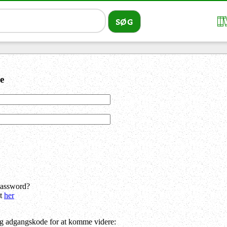
e
password?
dt
her
og adgangskode for at komme videre: