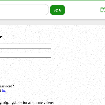
e
password?
dt
her
og adgangskode for at komme videre: