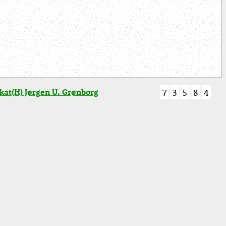
at(H) Jørgen U. Grønborg
7
3
5
8
4