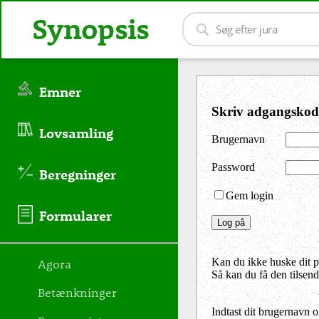
Synopsis
Emner
Skriv adgangskod
Lovsamling
Brugernavn
Password
Beregninger
Gem login
Formularer
Agora
Kan du ikke huske dit 
Så kan du få den tilsen
Betænkninger
Indtast dit brugernavn 