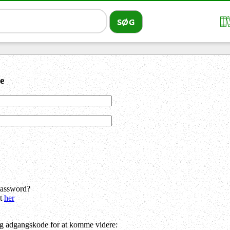
e
password?
dt
her
og adgangskode for at komme videre: