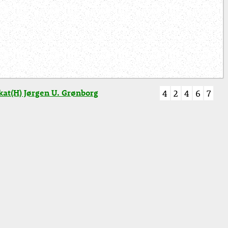
at(H) Jørgen U. Grønborg
4
2
4
6
7