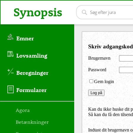
Synopsis
Emner
Skriv adgangskod
Lovsamling
Brugernavn
Password
Beregninger
Gem login
Formularer
Agora
Kan du ikke huske dit 
Så kan du få den tilsen
Betænkninger
Indtast dit brugernavn 