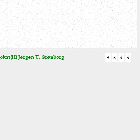
okat(H) Jørgen U. Grønborg
3
3
9
6