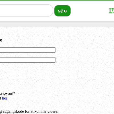
e
password?
dt
her
og adgangskode for at komme videre: