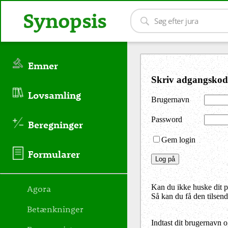
Synopsis
Emner
Skriv adgangskod
Lovsamling
Brugernavn
Password
Beregninger
Gem login
Formularer
Agora
Kan du ikke huske dit 
Så kan du få den tilsen
Betænkninger
Indtast dit brugernavn 