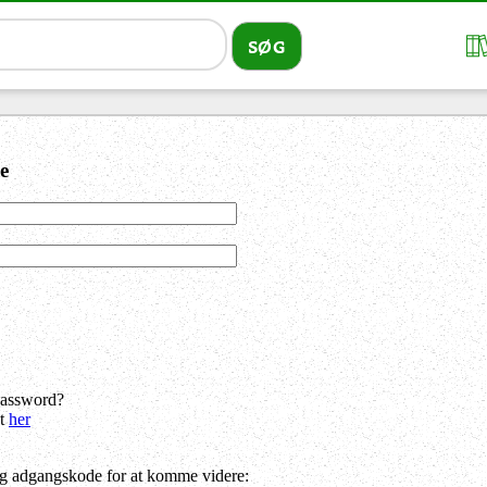
e
password?
dt
her
og adgangskode for at komme videre: