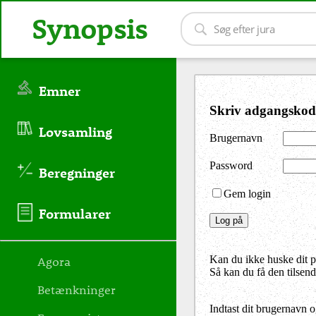
Synopsis
Emner
Skriv adgangskod
Lovsamling
Brugernavn
Password
Beregninger
Gem login
Formularer
Agora
Kan du ikke huske dit 
Så kan du få den tilsen
Betænkninger
Indtast dit brugernavn 