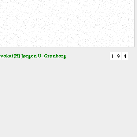
vokat(H) Jørgen U. Grønborg
1
9
4