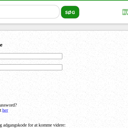
e
password?
dt
her
og adgangskode for at komme videre: