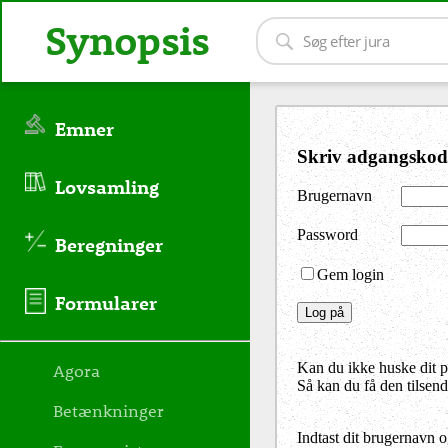
Synopsis
Emner
Skriv adgangskod
Lovsamling
Brugernavn
Password
Beregninger
Gem login
Formularer
Agora
Kan du ikke huske dit 
Så kan du få den tilsen
Betænkninger
Indtast dit brugernavn 