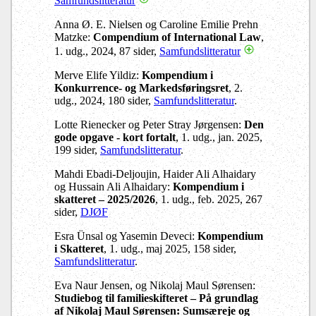
Samfundslitteratur
Anna Ø. E. Nielsen og Caroline Emilie Prehn
Matzke:
Compendium of International Law
,
1. udg., 2024, 87 sider,
Samfundslitteratur
Merve Elife Yildiz:
Kompendium i
Konkurrence- og Markedsføringsret
, 2.
udg., 2024, 180 sider,
Samfundslitteratur
.
Lotte Rienecker og Peter Stray Jørgensen:
Den
gode opgave - kort fortalt
, 1. udg., jan. 2025,
199 sider,
Samfundslitteratur
.
Mahdi Ebadi-Deljoujin, Haider Ali Alhaidary
og Hussain Ali Alhaidary:
Kompendium i
skatteret – 2025/2026
, 1. udg., feb. 2025, 267
sider,
DJØF
Esra Ünsal og Yasemin Deveci:
Kompendium
i Skatteret
, 1. udg., maj 2025, 158 sider,
Samfundslitteratur
.
Eva Naur Jensen, og Nikolaj Maul Sørensen:
Studiebog til familieskifteret – På grundlag
af Nikolaj Maul Sørensen: Sumsæreje og