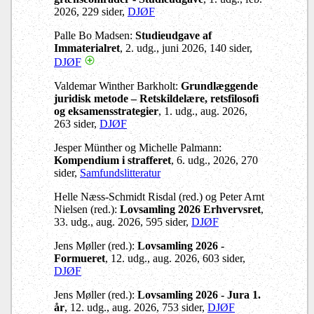
2026, 229 sider,
DJØF
Palle Bo Madsen:
Studieudgave af
Immaterialret
, 2. udg., juni 2026, 140 sider,
DJØF
Valdemar Winther Barkholt:
Grundlæggende
juridisk metode – Retskildelære, retsfilosofi
og eksamensstrategier
, 1. udg., aug. 2026,
263 sider,
DJØF
Jesper Münther og Michelle Palmann:
Kompendium i strafferet
, 6. udg., 2026, 270
sider,
Samfundslitteratur
Helle Næss-Schmidt Risdal (red.) og Peter Arnt
Nielsen (red.):
Lovsamling 2026 Erhvervsret
,
33. udg., aug. 2026, 595 sider,
DJØF
Jens Møller (red.):
Lovsamling 2026 -
Formueret
, 12. udg., aug. 2026, 603 sider,
DJØF
Jens Møller (red.):
Lovsamling 2026 - Jura 1.
år
, 12. udg., aug. 2026, 753 sider,
DJØF