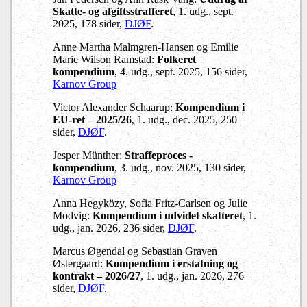
Skatte- og afgiftsstrafferet
, 1. udg., sept.
2025, 178 sider,
DJØF
.
Anne Martha Malmgren-Hansen og Emilie
Marie Wilson Ramstad:
Folkeret
kompendium
, 4. udg., sept. 2025, 156 sider,
Karnov Group
Victor Alexander Schaarup:
Kompendium i
EU-ret – 2025/26
, 1. udg., dec. 2025, 250
sider,
DJØF
.
Jesper Münther:
Straffeproces -
kompendium
, 3. udg., nov. 2025, 130 sider,
Karnov Group
Anna Hegyközy, Sofia Fritz-Carlsen og Julie
Modvig:
Kompendium i udvidet skatteret
, 1.
udg., jan. 2026, 236 sider,
DJØF
.
Marcus Øgendal og Sebastian Graven
Østergaard:
Kompendium i erstatning og
kontrakt – 2026/27
, 1. udg., jan. 2026, 276
sider,
DJØF
.