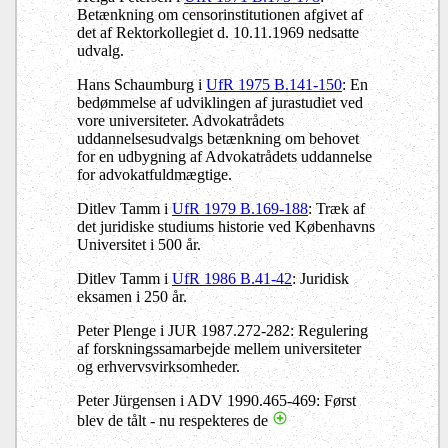
Betænkning om censorinstitutionen afgivet af
det af Rektorkollegiet d. 10.11.1969 nedsatte
udvalg.
Hans Schaumburg i
UfR 1975 B.141-150
: En
bedømmelse af udviklingen af jurastudiet ved
vore universiteter. Advokatrådets
uddannelsesudvalgs betænkning om behovet
for en udbygning af Advokatrådets uddannelse
for advokatfuldmægtige.
Ditlev Tamm i
UfR 1979 B.169-188
: Træk af
det juridiske studiums historie ved Københavns
Universitet i 500 år.
Ditlev Tamm i
UfR 1986 B.41-42
: Juridisk
eksamen i 250 år.
Peter Plenge i JUR 1987.272-282: Regulering
af forskningssamarbejde mellem universiteter
og erhvervsvirksomheder.
Peter Jürgensen i ADV 1990.465-469: Først
blev de tålt - nu respekteres de