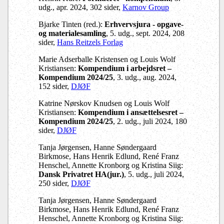
udg., apr. 2024, 302 sider,
Karnov Group
Bjarke Tinten (red.):
Erhvervsjura - opgave-
og materialesamling
, 5. udg., sept. 2024, 208
sider,
Hans Reitzels Forlag
Marie Adserballe Kristensen og Louis Wolf
Kristiansen:
Kompendium i arbejdsret –
Kompendium 2024/25
, 3. udg., aug. 2024,
152 sider,
DJØF
Katrine Nørskov Knudsen og Louis Wolf
Kristiansen:
Kompendium i ansættelsesret –
Kompendium 2024/25
, 2. udg., juli 2024, 180
sider,
DJØF
Tanja Jørgensen, Hanne Søndergaard
Birkmose, Hans Henrik Edlund, René Franz
Henschel, Annette Kronborg og Kristina Siig:
Dansk Privatret HA(jur.)
, 5. udg., juli 2024,
250 sider,
DJØF
Tanja Jørgensen, Hanne Søndergaard
Birkmose, Hans Henrik Edlund, René Franz
Henschel, Annette Kronborg og Kristina Siig: