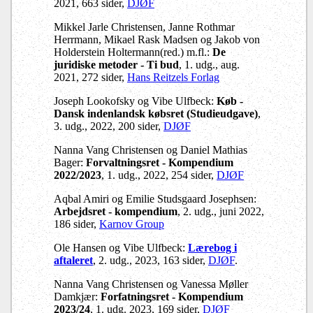
2021, 663 sider,
DJØF
Mikkel Jarle Christensen, Janne Rothmar
Herrmann, Mikael Rask Madsen og Jakob von
Holderstein Holtermann(red.) m.fl.:
De
juridiske metoder - Ti bud
, 1. udg., aug.
2021, 272 sider,
Hans Reitzels Forlag
Joseph Lookofsky og Vibe Ulfbeck:
Køb -
Dansk indenlandsk købsret (Studieudgave)
,
3. udg., 2022, 200 sider,
DJØF
Nanna Vang Christensen og Daniel Mathias
Bager:
Forvaltningsret - Kompendium
2022/2023
, 1. udg., 2022, 254 sider,
DJØF
Aqbal Amiri og Emilie Studsgaard Josephsen:
Arbejdsret - kompendium
, 2. udg., juni 2022,
186 sider,
Karnov Group
Ole Hansen og Vibe Ulfbeck:
Lærebog i
aftaleret
, 2. udg., 2023, 163 sider,
DJØF
.
Nanna Vang Christensen og Vanessa Møller
Damkjær:
Forfatningsret - Kompendium
2023/24
, 1. udg. 2023, 169 sider,
DJØF