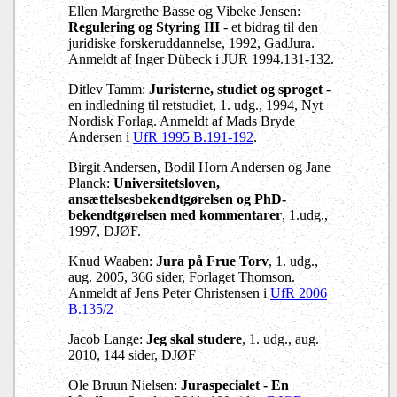
Ellen Margrethe Basse og Vibeke Jensen:
Regulering og Styring III
- et bidrag til den
juridiske forskeruddannelse, 1992, GadJura.
Anmeldt af Inger Dübeck i JUR 1994.131-132.
Ditlev Tamm:
Juristerne, studiet og sproget
-
en indledning til retstudiet, 1. udg., 1994, Nyt
Nordisk Forlag. Anmeldt af Mads Bryde
Andersen i
UfR 1995 B.191-192
.
Birgit Andersen, Bodil Horn Andersen og Jane
Planck:
Universitetsloven,
ansættelsesbekendtgørelsen og PhD-
bekendtgørelsen med kommentarer
, 1.udg.,
1997, DJØF.
Knud Waaben:
Jura på Frue Torv
, 1. udg.,
aug. 2005, 366 sider, Forlaget Thomson.
Anmeldt af Jens Peter Christensen i
UfR 2006
B.135/2
Jacob Lange:
Jeg skal studere
, 1. udg., aug.
2010, 144 sider, DJØF
Ole Bruun Nielsen:
Juraspecialet - En