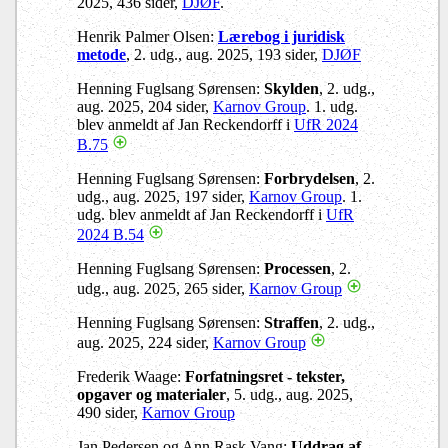
2025, 436 sider,
DJØF
.
Henrik Palmer Olsen:
Lærebog i juridisk
metode
, 2. udg., aug. 2025, 193 sider,
DJØF
Henning Fuglsang Sørensen:
Skylden
, 2. udg.,
aug. 2025, 204 sider,
Karnov Group
. 1. udg.
blev anmeldt af Jan Reckendorff i
UfR 2024
B.75
Henning Fuglsang Sørensen:
Forbrydelsen
, 2.
udg., aug. 2025, 197 sider,
Karnov Group
. 1.
udg. blev anmeldt af Jan Reckendorff i
UfR
2024 B.54
Henning Fuglsang Sørensen:
Processen
, 2.
udg., aug. 2025, 265 sider,
Karnov Group
Henning Fuglsang Sørensen:
Straffen
, 2. udg.,
aug. 2025, 224 sider,
Karnov Group
Frederik Waage:
Forfatningsret - tekster,
opgaver og materialer
, 5. udg., aug. 2025,
490 sider,
Karnov Group
Jan Pedersen og Ann Rask Vang:
Uddrag af