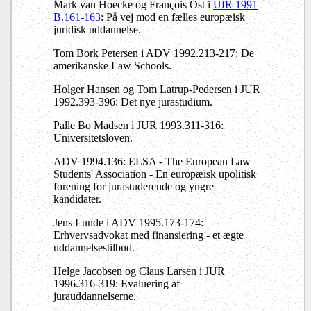
Mark van Hoecke og François Ost i
UfR 1991
B.161-163
: På vej mod en fælles europæisk
juridisk uddannelse.
Tom Bork Petersen i ADV 1992.213-217: De
amerikanske Law Schools.
Holger Hansen og Tom Latrup-Pedersen i JUR
1992.393-396: Det nye jurastudium.
Palle Bo Madsen i JUR 1993.311-316:
Universitetsloven.
ADV 1994.136: ELSA - The European Law
Students' Association - En europæisk upolitisk
forening for jurastuderende og yngre
kandidater.
Jens Lunde i ADV 1995.173-174:
Erhvervsadvokat med finansiering - et ægte
uddannelsestilbud.
Helge Jacobsen og Claus Larsen i JUR
1996.316-319: Evaluering af
jurauddannelserne.