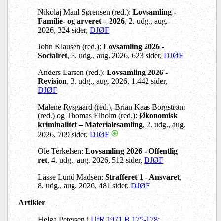
Nikolaj Maul Sørensen (red.):
Lovsamling -
Familie- og arveret – 2026
, 2. udg., aug.
2026, 324 sider,
DJØF
John Klausen (red.):
Lovsamling 2026 -
Socialret
, 3. udg., aug. 2026, 623 sider,
DJØF
Anders Larsen (red.):
Lovsamling 2026 -
Revision
, 3. udg., aug. 2026, 1.442 sider,
DJØF
Malene Rysgaard (red.), Brian Kaas Borgstrøm
(red.) og Thomas Elholm (red.):
Økonomisk
kriminalitet – Materialesamling
, 2. udg., aug.
2026, 709 sider,
DJØF
Ole Terkelsen:
Lovsamling 2026 - Offentlig
ret
, 4. udg., aug. 2026, 512 sider,
DJØF
Lasse Lund Madsen:
Strafferet 1 - Ansvaret
,
8. udg., aug. 2026, 481 sider,
DJØF
Artikler
Helga Petersen i
UfR 1971 B.175-178
: