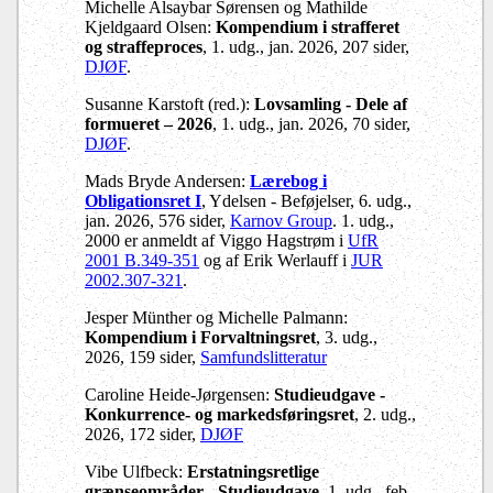
Michelle Alsaybar Sørensen og Mathilde
Kjeldgaard Olsen:
Kompendium i strafferet
og straffeproces
, 1. udg., jan. 2026, 207 sider,
DJØF
.
Susanne Karstoft (red.):
Lovsamling - Dele af
formueret – 2026
, 1. udg., jan. 2026, 70 sider,
DJØF
.
Mads Bryde Andersen:
Lærebog i
Obligationsret I
, Ydelsen - Beføjelser, 6. udg.,
jan. 2026, 576 sider,
Karnov Group
. 1. udg.,
2000 er anmeldt af Viggo Hagstrøm i
UfR
2001 B.349-351
og af Erik Werlauff i
JUR
2002.307-321
.
Jesper Münther og Michelle Palmann:
Kompendium i Forvaltningsret
, 3. udg.,
2026, 159 sider,
Samfundslitteratur
Caroline Heide-Jørgensen:
Studieudgave -
Konkurrence- og markedsføringsret
, 2. udg.,
2026, 172 sider,
DJØF
Vibe Ulfbeck:
Erstatningsretlige
grænseområder - Studieudgave
, 1. udg., feb.