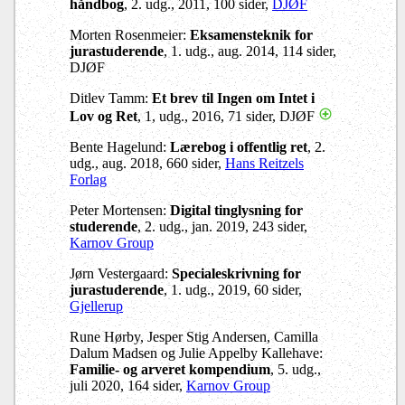
håndbog
, 2. udg., 2011, 100 sider,
DJØF
Morten Rosenmeier:
Eksamensteknik for
jurastuderende
, 1. udg., aug. 2014, 114 sider,
DJØF
Ditlev Tamm:
Et brev til Ingen om Intet i
Lov og Ret
, 1, udg., 2016, 71 sider, DJØF
Bente Hagelund:
Lærebog i offentlig ret
, 2.
udg., aug. 2018, 660 sider,
Hans Reitzels
Forlag
Peter Mortensen:
Digital tinglysning for
studerende
, 2. udg., jan. 2019, 243 sider,
Karnov Group
Jørn Vestergaard:
Specialeskrivning for
jurastuderende
, 1. udg., 2019, 60 sider,
Gjellerup
Rune Hørby, Jesper Stig Andersen, Camilla
Dalum Madsen og Julie Appelby Kallehave:
Familie- og arveret kompendium
, 5. udg.,
juli 2020, 164 sider,
Karnov Group