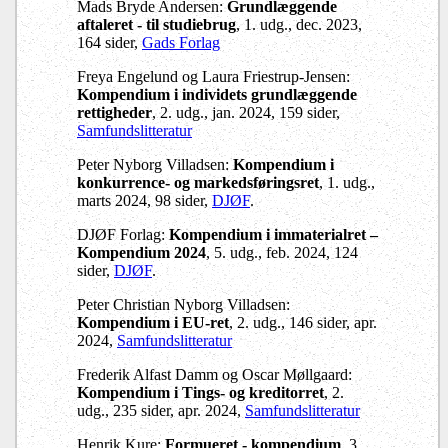
Mads Bryde Andersen:
Grundlæggende
aftaleret - til studiebrug
, 1. udg., dec. 2023,
164 sider,
Gads Forlag
Freya Engelund og Laura Friestrup-Jensen:
Kompendium i individets grundlæggende
rettigheder
, 2. udg., jan. 2024, 159 sider,
Samfundslitteratur
Peter Nyborg Villadsen:
Kompendium i
konkurrence- og markedsføringsret
, 1. udg.,
marts 2024, 98 sider,
DJØF
.
DJØF Forlag:
Kompendium i immaterialret –
Kompendium 2024
, 5. udg., feb. 2024, 124
sider,
DJØF
.
Peter Christian Nyborg Villadsen:
Kompendium i EU-ret
, 2. udg., 146 sider, apr.
2024,
Samfundslitteratur
Frederik Alfast Damm og Oscar Møllgaard:
Kompendium i Tings- og kreditorret
, 2.
udg., 235 sider, apr. 2024,
Samfundslitteratur
Henrik Kure:
Formueret - kompendium
, 3.