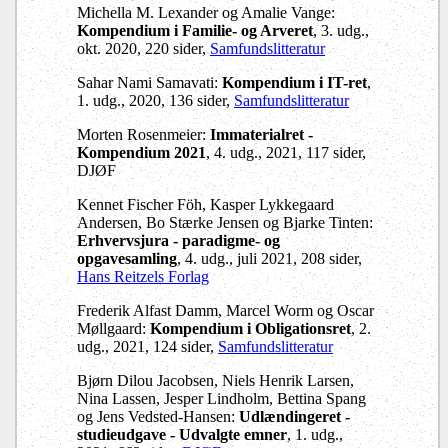
Michella M. Lexander og Amalie Vange:
Kompendium i Familie- og Arveret
, 3. udg.,
okt. 2020, 220 sider,
Samfundslitteratur
Sahar Nami Samavati:
Kompendium i IT-ret
,
1. udg., 2020, 136 sider,
Samfundslitteratur
Morten Rosenmeier:
Immaterialret -
Kompendium 2021
, 4. udg., 2021, 117 sider,
DJØF
Kennet Fischer Föh, Kasper Lykkegaard
Andersen, Bo Stærke Jensen og Bjarke Tinten:
Erhvervsjura - paradigme- og
opgavesamling
, 4. udg., juli 2021, 208 sider,
Hans Reitzels Forlag
Frederik Alfast Damm, Marcel Worm og Oscar
Møllgaard:
Kompendium i Obligationsret
, 2.
udg., 2021, 124 sider,
Samfundslitteratur
Bjørn Dilou Jacobsen, Niels Henrik Larsen,
Nina Lassen, Jesper Lindholm, Bettina Spang
og Jens Vedsted-Hansen:
Udlændingeret -
studieudgave - Udvalgte emner
, 1. udg.,