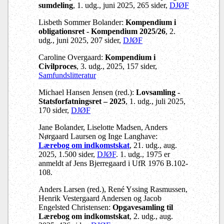
sumdeling
, 1. udg., juni 2025, 265 sider,
DJØF
Lisbeth Sommer Bolander:
Kompendium i
obligationsret - Kompendium 2025/26
, 2.
udg., juni 2025, 207 sider,
DJØF
Caroline Overgaard:
Kompendium i
Civilproces
, 3. udg., 2025, 157 sider,
Samfundslitteratur
Michael Hansen Jensen (red.):
Lovsamling -
Statsforfatningsret – 2025
, 1. udg., juli 2025,
170 sider,
DJØF
Jane Bolander, Liselotte Madsen, Anders
Nørgaard Laursen og Inge Langhave:
Lærebog om indkomstskat
, 21. udg., aug.
2025, 1.500 sider,
DJØF
. 1. udg., 1975 er
anmeldt af Jens Bjerregaard i UfR 1976 B.102-
108.
Anders Larsen (red.), René Yssing Rasmussen,
Henrik Vestergaard Andersen og Jacob
Engelsted Christensen:
Opgavesamling til
Lærebog om indkomstskat
, 2. udg., aug.