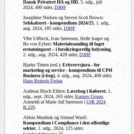
Dansk Privatret HA og HD
, 5. udg., juli
2024, 490 sider,
DJØF
Josephine Nielsen og Steven Scott Brown:
Selskabsret - kompendium 2024/25
, 1. udg.,
aug. 2024, 185 sider,
DJØF
Vibe Ulfbeck, Ivan Sørensen, Helle Isager og
Bo von Eyben:
Materialesamling til faget
erstatningsret – i forsikringsretlig belysning
,
2. udg., aug. 2024, 428 sider,
DJØF
Bjarke Tinten (red.):
Erhvervsjura - for
marketing og service - kompendium til CPH
Business (i-bog)
, 4. udg., aug. 2024, 408 sider,
Hans Reitzels Forlag
Andreas Bloch Ehlers:
Lærebog i Køberet
, 1.
udg., sept. 2024, 265 sider,
Karnov Group
.
Anmeldt af Marie Jull Sørensen i
UfR 2024
B.229
.
Abbas Mushtak og Ahmad Wasfi:
Kompendium i Compliance i den offentlige
sektor
, 1. udg., 2024, 125 sider,