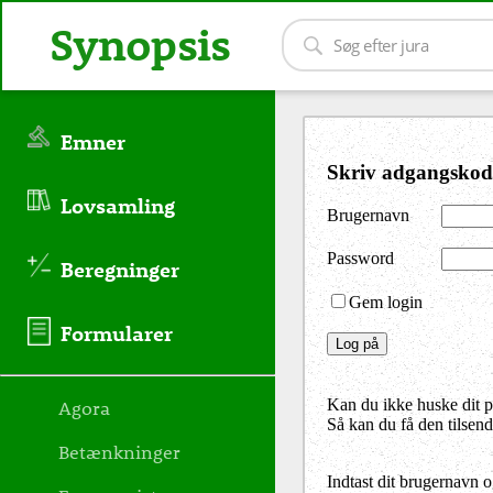
Synopsis
Emner
Skriv adgangskod
Lovsamling
Brugernavn
Password
Beregninger
Gem login
Formularer
Agora
Kan du ikke huske dit 
Så kan du få den tilsen
Betænkninger
Indtast dit brugernavn 