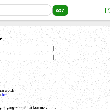
e
password?
dt
her
og adgangskode for at komme videre: