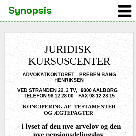
Synopsis
JURIDISK
KURSUSCENTER
ADVOKATKONTORET
PREBEN BANG
HENRIKSEN
VED STRANDEN 22, 3 TV,
9000 AALBORG
TELEFON 98 12 28 00
FAX 98 12 28 15
KONCIPERING AF TESTAMENTER
OG
ÆGTEPAGTER
- i lyset af den nye arvelov og den
nye pensionsdelingslov.