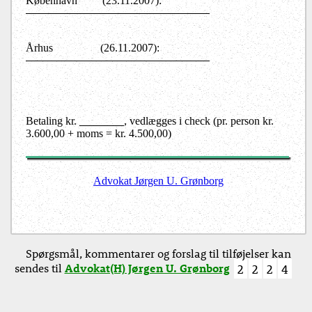
København
(23.11.2007):
Århus
(26.11.2007):
Betaling kr.
, vedlægges i check (pr. person kr.
3.600,00 + moms = kr. 4.500,00)
Advokat Jørgen U. Grønborg
Spørgsmål, kommentarer og forslag til tilføjelser kan
sendes til
Advokat(H) Jørgen U. Grønborg
2
2
2
4