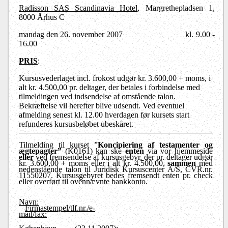
Radisson SAS Scandinavia Hotel
, Margrethepladsen 1,
8000 Århus C
mandag den 26. november 2007
kl. 9.00 -
16.00
PRIS
:
Kursusvederlaget incl. frokost udgør kr. 3.600,00 + moms, i
alt kr. 4.500,00 pr. deltager, der betales i forbindelse med
tilmeldingen ved indsendelse af omstående talon.
Bekræftelse vil herefter blive udsendt. Ved eventuel
afmelding senest kl. 12.00 hverdagen før kursets start
refunderes kursusbeløbet ubeskåret.
Tilmelding til kurset ”
Koncipiering af testamenter og
ægtepagter”
(K0161) kan ske
enten
via vor hjemmeside
eller
ved fremsendelse af kursusgebyr, der pr. deltager udgør
kr. 3.600,00 + moms eller i alt kr. 4.500,00,
sammen
med
nedenstående talon til Juridisk Kursuscenter A/S, CVR.nr.
11550207. Kursusgebyret bedes fremsendt enten pr. check
eller overført til ovennævnte bankkonto.
Navn:
Firmastempel/tlf.nr./e-
mail/fax: