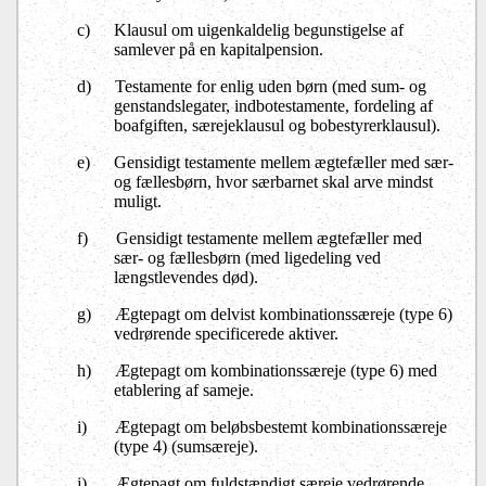
c)
Klausul om uigenkaldelig begunstigelse af
samlever på en kapitalpension.
d)
Testamente for enlig uden børn (med sum- og
genstandslegater, indbotestamente, fordeling af
boafgiften, særejeklausul og bobestyrerklausul).
e)
Gensidigt testamente mellem ægtefæller med sær-
og fællesbørn, hvor særbarnet skal arve mindst
muligt.
f)
Gensidigt testamente mellem ægtefæller med
sær- og fællesbørn (med ligedeling ved
længstlevendes død).
g)
Ægtepagt om delvist kombinationssæreje (type 6)
vedrørende specificerede aktiver.
h)
Ægtepagt om kombinationssæreje (type 6) med
etablering af sameje.
i)
Ægtepagt om beløbsbestemt kombinationssæreje
(type 4) (sumsæreje).
j)
Ægtepagt om fuldstændigt særeje vedrørende