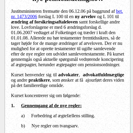
Justitsministeren fremsatte den 06.12.06 på baggrund af
bet.
nr. 1473/2006
forslag L 100 til en
ny arvelov
og L 101 til
ændring af forsikringsaftaleloven
samt forskellige andre
love. Lovforslagene er med 6 ændringsforslag d.
01.06.2007 vedtaget af Folketinget og træder i kraft den
01.01.08. Allerede nu bør testamenter fremtidssikres, så de
tager højde for de mange ændringer af arveloven. Der er nu
mulighed for at oprette testamenter til ugifte samlevende
efter de nye regler om udvidet samlevertestamente. På kurset
gennemgås også aktuelle spørgsmål vedrørende koncipering
af ægtepagter, herunder ægtepagter om pensionsordninger.
Kurset henvender sig til
advokater
,
advokatfuldmægtige
og andre
praktikere
, som ønsker at få
ajourført deres viden
på det familieretlige område.
Kurset koncentrerer sig om følgende:
1.
Gennemgang af
de
nye regler:
a)
Forbedring af ægtefællens stilling.
b)
Nye regler om tvangsarv.