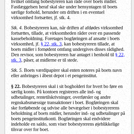
hvilket omfang bobestyreren kan råde over boets midler.
Fastlæggelsen heraf skal ske under hensyntagen til boets
særlige forhold, herunder om driften i en eventuel
virksomhed fortsætter, jf. stk. 4.
Stk. 4.
Bobestyreren kan, når driften af afdødes virksomhed
fortsættes, tillade, at virksomheden råder over en passende
kassebeholdning. Foretages bogføringen af ansatte i boets
virksomhed, jf.
§ 22, stk. 3
, kan bobestyreren tillade, at
boets midler i fornødent omfang undergives disses rådighed.
Den revisor, som bobestyreren har antaget i henhold til
§ 22,
stk. 3
, påser, at midlerne er til stede.
Stk. 5.
Boets værdipapirer skal enten noteres på boets navn
eller anbringes i åbent depot i et pengeinstitut.
§ 22
.
Bobestyreren skal i sit bogholderi for hvert bo føre en
særlig konto. På kontoen registreres alle ind- og
udbetalinger, rentetilskrivninger, overførsler og andre
regnskabsmæssige transaktioner i boet. Bogføringen skal
ske fortløbende og udvise alle bevægelser i bobestyrerens
beholdning af boets midler, herunder ind- og udbetalinger på
boets pengeinstitutkonti. Bogføringen skal endvidere
indeholde en saldo, som viser bobestyrerens øjeblikkelige
tilsvar over for boet.