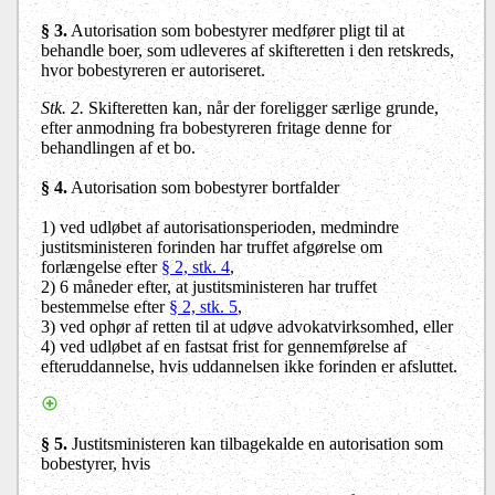
§ 3
.
Autorisation som bobestyrer medfører pligt til at
behandle boer, som udleveres af skifteretten i den retskreds,
hvor bobestyreren er autoriseret.
Stk. 2.
Skifteretten kan, når der foreligger særlige grunde,
efter anmodning fra bobestyreren fritage denne for
behandlingen af et bo.
§ 4
.
Autorisation som bobestyrer bortfalder
1) ved udløbet af autorisationsperioden, medmindre
justitsministeren forinden har truffet afgørelse om
forlængelse efter
§ 2, stk. 4
,
2)
6 måneder efter, at justitsministeren har truffet
bestemmelse efter
§ 2, stk. 5
,
3)
ved ophør af retten til at udøve advokatvirksomhed, eller
4)
ved udløbet af en fastsat frist for gennemførelse af
efteruddannelse, hvis uddannelsen ikke forinden er afsluttet.
§ 5
.
Justitsministeren kan tilbagekalde en autorisation som
bobestyrer, hvis