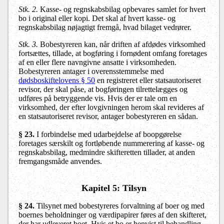
Stk. 2.
Kasse- og regnskabsbilag opbevares samlet for hvert
bo i original eller kopi. Det skal af hvert kasse- og
regnskabsbilag nøjagtigt fremgå, hvad bilaget vedrører.
Stk. 3.
Bobestyreren kan, når driften af afdødes virksomhed
fortsættes, tillade, at bogføring i fornødent omfang foretages
af en eller flere navngivne ansatte i virksomheden.
Bobestyreren antager i overensstemmelse med
dødsboskiftelovens § 50
en registreret eller statsautoriseret
revisor, der skal påse, at bogføringen tilrettelægges og
udføres på betryggende vis. Hvis der er tale om en
virksomhed, der efter lovgivningen herom skal revideres af
en statsautoriseret revisor, antager bobestyreren en sådan.
§ 23
.
I forbindelse med udarbejdelse af boopgørelse
foretages særskilt og fortløbende nummerering af kasse- og
regnskabsbilag, medmindre skifteretten tillader, at anden
fremgangsmåde anvendes.
Kapitel 5: Tilsyn
§ 24
.
Tilsynet med bobestyreres forvaltning af boer og med
boernes beholdninger og værdipapirer føres af den skifteret,
der har udleveret boet. Hvis et bo er henvist til behandling