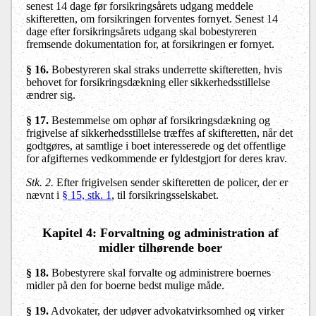
senest 14 dage før forsikringsårets udgang meddele
skifteretten, om forsikringen forventes fornyet. Senest 14
dage efter forsikringsårets udgang skal bobestyreren
fremsende dokumentation for, at forsikringen er fornyet.
§ 16
.
Bobestyreren skal straks underrette skifteretten, hvis
behovet for forsikringsdækning eller sikkerhedsstillelse
ændrer sig.
§ 17
.
Bestemmelse om ophør af forsikringsdækning og
frigivelse af sikkerhedsstillelse træffes af skifteretten, når det
godtgøres, at samtlige i boet interesserede og det offentlige
for afgifternes vedkommende er fyldestgjort for deres krav.
Stk. 2.
Efter frigivelsen sender skifteretten de policer, der er
nævnt i
§ 15, stk. 1
, til forsikringsselskabet.
Kapitel 4: Forvaltning og administration af
midler tilhørende boer
§ 18
.
Bobestyrere skal forvalte og administrere boernes
midler på den for boerne bedst mulige måde.
§ 19.
Advokater, der udøver advokatvirksomhed og virker