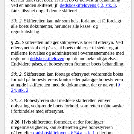
ved en anden skifteret, jf.
dødsboskiftelovens § 2, stk. 3
,
føres tilsynet dog af denne skifteret.
Stk. 2.
Skifteretten kan når som helst forlange at få forelagt
alle boets dokumenter, herunder alle kasse- og
regnskabsbilag.
§ 25
.
Skifteretten udtager stikprøvevis boer til eftersyn. Ved
eftersynet skal det påses, at boets midler er til stede, og at
midlerne forvaltes og administreres i overensstemmelse med
reglerne i
dødsboskifteloven
og i denne bekendtgørelse.
Endvidere påses, at bobestyreren fremmer boets behandling.
Stk. 2.
Skifteretten kan foretage eftersynet vedrørende boets
forhold på bobestyrerens kontor eller pålægge bobestyreren
at møde i skifteretten med de dokumenter, der er nævnt i
§
24, stk. 2
.
Stk. 3.
Bobestyreren skal meddele skifteretten enhver
oplysning vedrørende boets forhold, som retten måtte ønske
i forbindelse med eftersynet.
§ 26
.
Hvis skifteretten formoder, at der foreligger
uregelmæssigheder, kan skifteretten give bobestyreren
pålæg efter
dødsboskiftelovens § 54 a, stk. 1
, eller om