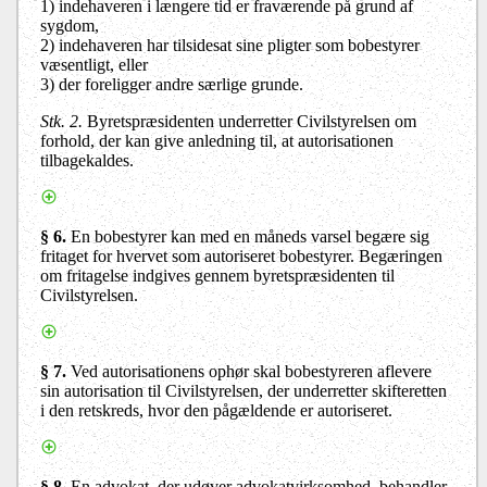
1)
indehaveren i længere tid er fraværende på grund af
sygdom,
2)
indehaveren har tilsidesat sine pligter som bobestyrer
væsentligt, eller
3)
der foreligger andre særlige grunde.
Stk. 2.
Byretspræsidenten underretter Civilstyrelsen om
forhold, der kan give anledning til, at autorisationen
tilbagekaldes.
§ 6
.
En bobestyrer kan med en måneds varsel begære sig
fritaget for hvervet som autoriseret bobestyrer. Begæringen
om fritagelse indgives gennem byretspræsidenten til
Civilstyrelsen.
§ 7
.
Ved autorisationens ophør skal bobestyreren aflevere
sin autorisation til Civilstyrelsen, der underretter skifteretten
i den retskreds, hvor den pågældende er autoriseret.
§ 8
.
En advokat, der udøver advokatvirksomhed, behandler