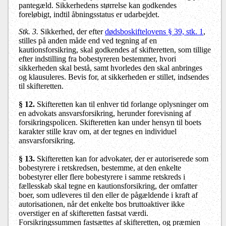
pantegæld. Sikkerhedens størrelse kan godkendes
foreløbigt, indtil åbningsstatus er udarbejdet.
Stk. 3.
Sikkerhed, der efter
dødsboskiftelovens § 39, stk. 1
,
stilles på anden måde end ved tegning af en
kautionsforsikring, skal godkendes af skifteretten, som tillige
efter indstilling fra bobestyreren bestemmer, hvori
sikkerheden skal bestå, samt hvorledes den skal anbringes
og klausuleres. Bevis for, at sikkerheden er stillet, indsendes
til skifteretten.
§ 12
.
Skifteretten kan til enhver tid forlange oplysninger om
en advokats ansvarsforsikring, herunder forevisning af
forsikringspolicen. Skifteretten kan under hensyn til boets
karakter stille krav om, at der tegnes en individuel
ansvarsforsikring.
§ 13
.
Skifteretten kan for advokater, der er autoriserede som
bobestyrere i retskredsen, bestemme, at den enkelte
bobestyrer eller flere bobestyrere i samme retskreds i
fællesskab skal tegne en kautionsforsikring, der omfatter
boer, som udleveres til den eller de pågældende i kraft af
autorisationen, når det enkelte bos bruttoaktiver ikke
overstiger en af skifteretten fastsat værdi.
Forsikringssummen fastsættes af skifteretten, og præmien