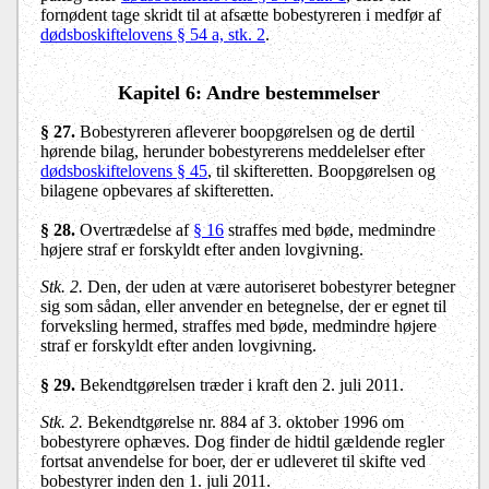
fornødent tage skridt til at afsætte bobestyreren i medfør af
dødsboskiftelovens § 54 a, stk. 2
.
Kapitel 6: Andre bestemmelser
§ 27
.
Bobestyreren afleverer boopgørelsen og de dertil
hørende bilag, herunder bobestyrerens meddelelser efter
dødsboskiftelovens § 45
, til skifteretten. Boopgørelsen og
bilagene opbevares af skifteretten.
§ 28
.
Overtrædelse af
§ 16
straffes med bøde, medmindre
højere straf er forskyldt efter anden lovgivning.
Stk. 2.
Den, der uden at være autoriseret bobestyrer betegner
sig som sådan, eller anvender en betegnelse, der er egnet til
forveksling hermed, straffes med bøde, medmindre højere
straf er forskyldt efter anden lovgivning.
§ 29
.
Bekendtgørelsen træder i kraft den 2. juli 2011.
Stk. 2.
Bekendtgørelse nr. 884 af 3. oktober 1996 om
bobestyrere ophæves. Dog finder de hidtil gældende regler
fortsat anvendelse for boer, der er udleveret til skifte ved
bobestyrer inden den 1. juli 2011.