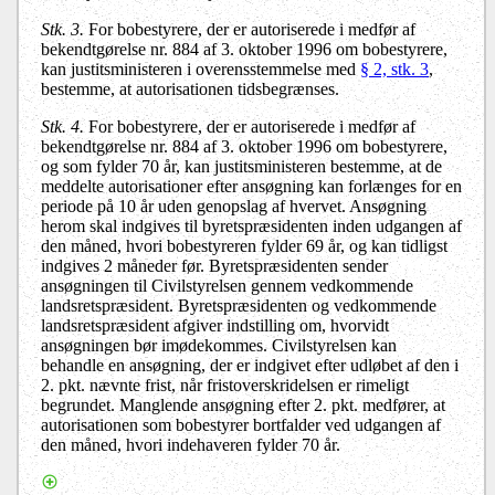
Stk. 3.
For bobestyrere, der er autoriserede i medfør af
bekendtgørelse nr. 884 af 3. oktober 1996 om bobestyrere,
kan justitsministeren i overensstemmelse med
§ 2, stk. 3
,
bestemme, at autorisationen tidsbegrænses.
Stk. 4.
For bobestyrere, der er autoriserede i medfør af
bekendtgørelse nr. 884 af 3. oktober 1996 om bobestyrere,
og som fylder 70 år, kan justitsministeren bestemme, at de
meddelte autorisationer efter ansøgning kan forlænges for en
periode på 10 år uden genopslag af hvervet. Ansøgning
herom skal indgives til byretspræsidenten inden udgangen af
den måned, hvori bobestyreren fylder 69 år, og kan tidligst
indgives 2 måneder før. Byretspræsidenten sender
ansøgningen til Civilstyrelsen gennem vedkommende
landsretspræsident. Byretspræsidenten og vedkommende
landsretspræsident afgiver indstilling om, hvorvidt
ansøgningen bør imødekommes. Civilstyrelsen kan
behandle en ansøgning, der er indgivet efter udløbet af den i
2. pkt. nævnte frist, når fristoverskridelsen er rimeligt
begrundet. Manglende ansøgning efter 2. pkt. medfører, at
autorisationen som bobestyrer bortfalder ved udgangen af
den måned, hvori indehaveren fylder 70 år.