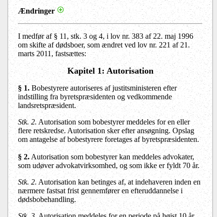
Ændringer
I medfør af § 11, stk. 3 og 4, i lov nr. 383 af 22. maj 1996
om skifte af dødsboer, som ændret ved lov nr. 221 af 21.
marts 2011, fastsættes:
Kapitel 1: Autorisation
§ 1
.
Bobestyrere autoriseres af justitsministeren efter
indstilling fra byretspræsidenten og vedkommende
landsretspræsident.
Stk. 2.
Autorisation som bobestyrer meddeles for en eller
flere retskredse. Autorisation sker efter ansøgning. Opslag
om antagelse af bobestyrere foretages af byretspræsidenten.
§ 2
.
Autorisation som bobestyrer kan meddeles advokater,
som udøver advokatvirksomhed, og som ikke er fyldt 70 år.
Stk. 2.
Autorisation kan betinges af, at indehaveren inden en
nærmere fastsat frist gennemfører en efteruddannelse i
dødsbobehandling.
Stk. 3.
Autorisation meddeles for en periode på højst 10 år.