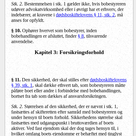
Stk. 2.
Bestemmelsen i stk. 1 gælder ikke, hvis bobestyreren
udøver advokatvirksomhed eller i øvrigt har et erhverv, der
indebærer, at kravene i
dødsboskiftelovens § 11, stk. 2
, må
anses for opfyldt.
§ 10
.
Ophører hvervet som bobestyrer, inden
bobehandlingen er afsluttet, finder
§ 8
, tilsvarende
anvendelse.
Kapitel 3: Forsikringsforhold
§ 11
.
Den sikkerhed, der skal stilles efter
dødsboskiftelovens
§ 39, stk. 1
, skal dække ethvert tab, som bobestyreren måtte
påføre boet eller andre i forbindelse med bobehandlingen,
bortset fra tab som dækkes af ansvarsforsikringen.
Stk. 2.
Størrelsen af den sikkerhed, der er nævnt i stk. 1,
fastsættes af skifteretten efter samråd med bobestyreren og
under hensyn til boets forhold. Sikkerhedens størrelse skal
fastsættes med udgangspunkt i bruttoværdien af boets
aktiver. Ved fast ejendom skal der dog tages hensyn til, i
hvilket omfang boets ejendomme er behæftet med tinglyst