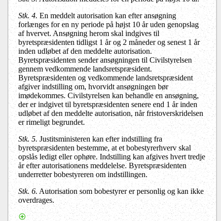
Stk. 4.
En meddelt autorisation kan efter ansøgning
forlænges for en ny periode på højst 10 år uden genopslag
af hvervet. Ansøgning herom skal indgives til
byretspræsidenten tidligst 1 år og 2 måneder og senest 1 år
inden udløbet af den meddelte autorisation.
Byretspræsidenten sender ansøgningen til Civilstyrelsen
gennem vedkommende landsretspræsident.
Byretspræsidenten og vedkommende landsretspræsident
afgiver indstilling om, hvorvidt ansøgningen bør
imødekommes. Civilstyrelsen kan behandle en ansøgning,
der er indgivet til byretspræsidenten senere end 1 år inden
udløbet af den meddelte autorisation, når fristoverskridelsen
er rimeligt begrundet.
Stk. 5.
Justitsministeren kan efter indstilling fra
byretspræsidenten bestemme, at et bobestyrerhverv skal
opslås ledigt eller ophøre. Indstilling kan afgives hvert tredje
år efter autorisationens meddelelse. Byretspræsidenten
underretter bobestyreren om indstillingen.
Stk. 6.
Autorisation som bobestyrer er personlig og kan ikke
overdrages.