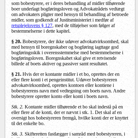
som bobestyrere, er i deres behandling af midler tilhørende
boer underlagt bogføringsloven og Advokatrådets vedtægt
om advokaters pligter med hensyn til behandling af betroede
midler, som godkendt af Justitsministeriet i medfør af
retsplejelovens § 127
, med de tilføjelser som følger af
bestemmelserne i dette kapitel.
§ 20
.
Bobestyrere, der ikke udøver advokatvirksomhed, skal
med hensyn til boregnskaber og bogføring iagttage god
bogføringsskik i overensstemmelse med bestemmelserne i
bogføringsloven. Boregnskabet skal give et retvisende
billede af boets aktiver og passiver samt resultatet.
§ 21
.
Hvis der er kontante midler i et bo, oprettes der en
eller flere konti i et pengeinstitut. Udøver bobestyreren
advokatvirksomhed, oprettes kontoen eller kontiene i
bobestyrerens navn med vedtegning om boets navn. Andre
bobestyrere opretter konto eller konti i boets navn.
Stk. 2.
Kontante midler tilhørende et bo skal indestå på en
eller flere af de konti, der er nævnt i stk. 1. Det skal af en
oversigt hos bobestyreren fremgå, hvilke konti der er knyttet
til det enkelte bo.
Stk. 3.
Skifteretten fastlægger i samråd med bobestyreren, i