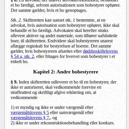
et bo færdigt, selvom autorisationen som bobestyrer ophører.
Det samme gælder, hvis et bo genoptages.
Stk. 2.
Skifteretten kan uanset stk. 1 bestemme, at en
advokat, hvis autorisation som bobestyrer ophører, ikke skal
behandle et bo færdigt. Advokaten skal herefter straks
aflevere aktiver og andet materiale, som tilhører uafsluttede
boer, til skifteretten. Endvidere skal bobestyreren snarest
aflægge regnskab for bestyrelsen af boerne. Det samme
gælder, hvis bobestyreren afsættes efter
dødsboskiftelovens
§ 54 a, stk. 2
, eller fritages for hvervet som bobestyrer i et
enkelt bo.
Kapitel 2: Andre bobestyrere
§ 9
.
Inden skifteretten udleverer et bo til en bobestyrer, der
ikke er autoriseret, skal vedkommende forevise en
straffeattest og skriftligt afgive erklæring om, at
vedkommende
1)
er myndig og ikke er under værgemål efter
værgemålslovens § 5
eller samværgemål efter
værgemålslovens § 7
,, og
2)
ikke er under rekonstruktionsbehandling eller konkurs.