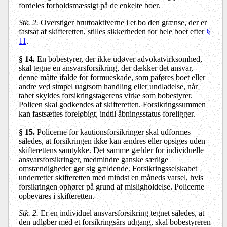
fordeles forholdsmæssigt på de enkelte boer.
Stk. 2.
Overstiger bruttoaktiverne i et bo den grænse, der er
fastsat af skifteretten, stilles sikkerheden for hele boet efter
§
11
.
§ 14.
En bobestyrer, der ikke udøver advokatvirksomhed,
skal tegne en ansvarsforsikring, der dækker det ansvar,
denne måtte ifalde for formueskade, som påføres boet eller
andre ved simpel uagtsom handling eller undladelse, når
tabet skyldes forsikringstagerens virke som bobestyrer.
Policen skal godkendes af skifteretten. Forsikringssummen
kan fastsættes foreløbigt, indtil åbningsstatus foreligger.
§ 15
.
Policerne for kautionsforsikringer skal udformes
således, at forsikringen ikke kan ændres eller opsiges uden
skifterettens samtykke. Det samme gælder for individuelle
ansvarsforsikringer, medmindre ganske særlige
omstændigheder gør sig gældende. Forsikringsselskabet
underretter skifteretten med mindst en måneds varsel, hvis
forsikringen ophører på grund af misligholdelse. Policerne
opbevares i skifteretten.
Stk. 2.
Er en individuel ansvarsforsikring tegnet således, at
den udløber med et forsikringsårs udgang, skal bobestyreren