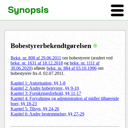
Synopsis
Bobestyrerbekendtgørelsen
Bekg. nr. 808 af 29.06.2011
om bobestyrere (ændret ved
bekg. nr. 1631 af 18.12.2018
og
bekg. nr. 1111 af
30.06.2020
) afløste
b
ekg. nr. 884 af 03.10.1996
om
bobestyrere
fra d. 02.07.2011.
Kapitel 1: Autorisation, §§ 1-8
Kapitel 2: Andre bobestyrere, §§ 9-10
Kapitel 3: Forsikringsforhold, §§ 11-17
Kapitel 4: Forvaltning og administration af midler tilhørende
boer, §§ 18-23
Kapitel 5: Tilsyn, §§ 24-26
Kapitel 6: Andre bestemmelser, §§ 27-29