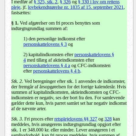
I medfør af
§ 325, stk. 2
,
§ 326
og
§ 330 i lov om rettens
pleje
, jf.
lovbekendtgørelse nr. 1835 af 15. september 2021
,
fastsættes:
§ 1.
Ved afgørelser om fri proces benyttes som
indtægtsgrundlag summen af:
1) den personlige indkomst efter
personskattelovens § 3
og
2) kapitalindkomsten efter
personskattelovens §
4
med tillæg af aktieindkomsten efter
personskattelovens § 4 a
og CFC-indkomsten
efter
personskattelovens § 4 b
.
Stk. 2.
Ved beregninger efter stk. 1 anvendes de indkomster,
der fremgår af årsopgørelsen for det forrige kalenderår. Hvis
summen af kapitalindkomsten, aktieindkomsten og CFC-
indkomsten er negativ, ses der bort fra den. For samlevende
gælder dette kun, hvis parret samlet set har negativ indkomst
af de nævnte arter.
Stk. 3.
Fri proces efter
retsplejelovens §§ 327
og
328
kan
meddeles, hvis ansøgerens indtægtsgrundlag opgjort efter
stk. 1 er 348.000 kr. eller mindre. Lever ansøgeren i et
samlivsforhold, kan fri proces meddeles, hvis summen af