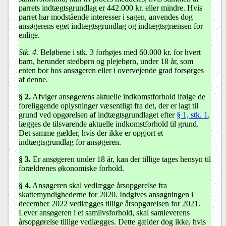
parrets indtægtsgrundlag er 442.000 kr. eller mindre. Hvis
parret har modstående interesser i sagen, anvendes dog
ansøgerens eget indtægtsgrundlag og indtægtsgrænsen for
enlige.
Stk. 4.
Beløbene i stk. 3 forhøjes med 60.000 kr. for hvert
barn, herunder stedbørn og plejebørn, under 18 år, som
enten bor hos ansøgeren eller i overvejende grad forsørges
af denne.
§ 2.
Afviger ansøgerens aktuelle indkomstforhold ifølge de
foreliggende oplysninger væsentligt fra det, der er lagt til
grund ved opgørelsen af indtægtsgrundlaget efter
§ 1, stk. 1
,
lægges de tilsvarende aktuelle indkomstforhold til grund.
Det samme gælder, hvis der ikke er opgjort et
indtægtsgrundlag for ansøgeren.
§ 3.
Er ansøgeren under 18 år, kan der tillige tages hensyn til
forældrenes økonomiske forhold.
§ 4.
Ansøgeren skal vedlægge årsopgørelse fra
skattemyndighederne for 2020. Indgives ansøgningen i
december 2022 vedlægges tillige årsopgørelsen for 2021.
Lever ansøgeren i et samlivsforhold, skal samleverens
årsopgørelse tillige vedlægges. Dette gælder dog ikke, hvis