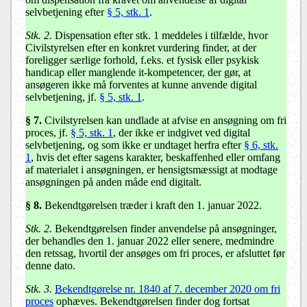
selvbetjening efter
§ 5, stk. 1
.
Stk. 2.
Dispensation efter stk. 1 meddeles i tilfælde, hvor
Civilstyrelsen efter en konkret vurdering finder, at der
foreligger særlige forhold, f.eks. et fysisk eller psykisk
handicap eller manglende it-kompetencer, der gør, at
ansøgeren ikke må forventes at kunne anvende digital
selvbetjening, jf.
§ 5, stk. 1
.
§ 7.
Civilstyrelsen kan undlade at afvise en ansøgning om fri
proces, jf.
§ 5, stk. 1
, der ikke er indgivet ved digital
selvbetjening, og som ikke er undtaget herfra efter
§ 6, stk.
1
, hvis det efter sagens karakter, beskaffenhed eller omfang
af materialet i ansøgningen, er hensigtsmæssigt at modtage
ansøgningen på anden måde end digitalt.
§ 8.
Bekendtgørelsen træder i kraft den 1. januar 2022.
Stk. 2.
Bekendtgørelsen finder anvendelse på ansøgninger,
der behandles den 1. januar 2022 eller senere, medmindre
den retssag, hvortil der ansøges om fri proces, er afsluttet før
denne dato.
Stk. 3.
Bekendtgørelse nr. 1840 af 7. december 2020 om fri
proces
ophæves. Bekendtgørelsen finder dog fortsat