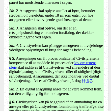
parret har modstående interesser i sagen.
Stk. 2.
Ansøgeren skal oplyse antallet af børn, herunder
stedbørn og plejebørn, under 18 år, som enten bor hos
ansøgeren eller i overvejende grad forsørges af denne.
Stk. 3.
Ansøgeren skal oplyse, om der er en
retshjælpsforsikring eller anden forsikring, der dækker
omkostningerne ved sagen.
Stk. 4.
Civilstyrelsen kan pålægge ansøgeren at tilvejebringe
yderligere oplysninger til brug for sagens behandling.
§ 5.
Ansøgninger om fri proces omfattet af Civilstyrelsens
kompetence til at meddele fri proces efter
lov om rettens
pleje
skal indgives til Civilstyrelsen ved anvendelse af den
digitale løsning, som Civilstyrelsen stiller til rådighed (digital
selvbetjening). Ansøgninger, der ikke indgives ved digital
selvbetjening, afvises af Civilstyrelsen, jf. dog
§§ 6
-
7
.
Stk. 2.
En digital ansøgning anses for at være kommet frem,
når den er tilgængelig for modtageren.
§ 6.
Civilstyrelsen kan på baggrund af en anmodning fra en
ansøger eller på Civilstyrelsens foranledning træffe afgørelse
om dispensation fra kravet om anvendelse af digital