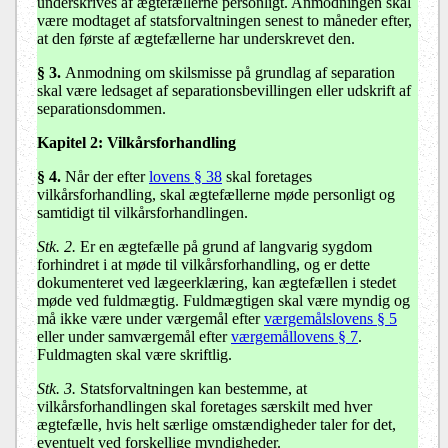
underskrives af ægtefællerne personligt. Anmodningen skal
være modtaget af statsforvaltningen senest to måneder efter,
at den første af ægtefællerne har underskrevet den.
§ 3.
Anmodning om skilsmisse på grundlag af separation
skal være ledsaget af separationsbevillingen eller udskrift af
separationsdommen.
Kapitel 2:
Vilkårsforhandling
§ 4.
Når der efter
lovens § 38
skal foretages
vilkårsforhandling, skal ægtefællerne møde personligt og
samtidigt til vilkårsforhandlingen.
Stk. 2.
Er en ægtefælle på grund af langvarig sygdom
forhindret i at møde til vilkårsforhandling, og er dette
dokumenteret ved lægeerklæring, kan ægtefællen i stedet
møde ved fuldmægtig. Fuldmægtigen skal være myndig og
må ikke være under værgemål efter
værgemålslovens § 5
eller under samværgemål efter
værgemållovens § 7
.
Fuldmagten skal være skriftlig.
Stk. 3.
Statsforvaltningen kan bestemme, at
vilkårsforhandlingen skal foretages særskilt med hver
ægtefælle, hvis helt særlige omstændigheder taler for det,
eventuelt ved forskellige myndigheder.