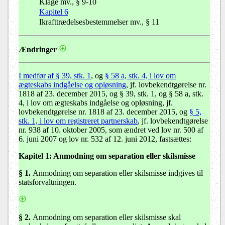
Klage mv., § 9-10
Kapitel 6
Ikrafttrædelsesbestemmelser mv., § 11
Ændringer
I medfør af
§ 39, stk. 1
, og
§ 58 a, stk. 4, i lov om
ægteskabs indgåelse og opløsning
, jf. lovbekendtgørelse nr.
1818 af 23. december 2015, og § 39, stk. 1, og § 58 a, stk.
4, i lov om ægteskabs indgåelse og opløsning, jf.
lovbekendtgørelse nr. 1818 af 23. december 2015, og
§ 5,
stk. 1, i lov om registreret partnerskab
, jf. lovbekendtgørelse
nr. 938 af 10. oktober 2005, som ændret ved lov nr. 500 af
6. juni 2007 og lov nr. 532 af 12. juni 2012, fastsættes:
Kapitel 1:
Anmodning om separation eller skilsmisse
§ 1.
Anmodning om separation eller skilsmisse indgives til
statsforvaltningen.
§ 2.
Anmodning om separation eller skilsmisse skal