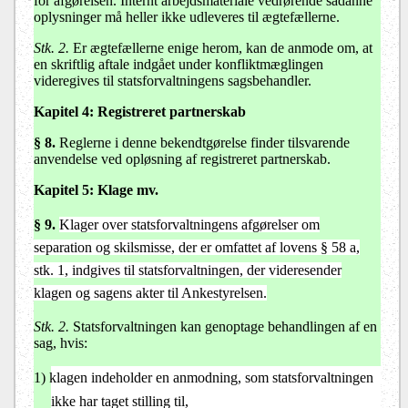
for afgørelsen. Internt arbejdsmateriale vedrørende sådanne
oplysninger må heller ikke udleveres til ægtefællerne.
Stk. 2.
Er ægtefællerne enige herom, kan de anmode om, at
en skriftlig aftale indgået under konfliktmæglingen
videregives til statsforvaltningens sagsbehandler.
Kapitel 4:
Registreret partnerskab
§ 8.
Reglerne i denne bekendtgørelse finder tilsvarende
anvendelse ved opløsning af registreret partnerskab.
Kapitel 5:
Klage mv.
§ 9.
Klager over statsforvaltningens afgørelser om
separation og skilsmisse, der er omfattet af lovens § 58 a,
stk. 1, indgives til statsforvaltningen, der videresender
klagen og sagens akter til Ankestyrelsen.
Stk. 2.
Statsforvaltningen kan genoptage behandlingen af en
sag, hvis:
1)
klagen indeholder en anmodning, som statsforvaltningen
ikke har taget stilling til,