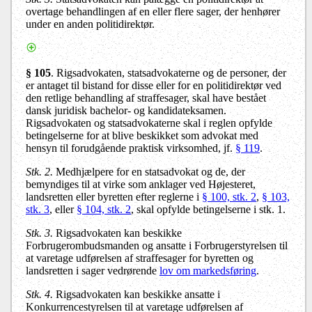
overtage behandlingen af en eller flere sager, der henhører
under en anden politidirektør.
§ 105
.
Rigsadvokaten, statsadvokaterne og de personer, der
er antaget til bistand for disse eller for en politidirektør ved
den retlige behandling af straffesager, skal have bestået
dansk juridisk bachelor- og kandidateksamen.
Rigsadvokaten og statsadvokaterne skal i reglen opfylde
betingelserne for at blive beskikket som advokat med
hensyn til forudgående praktisk virksomhed, jf.
§ 119
.
Stk. 2.
Medhjælpere for en statsadvokat og de, der
bemyndiges til at virke som anklager ved Højesteret,
landsretten eller byretten efter reglerne i
§ 100, stk. 2
,
§ 103,
stk. 3
, eller
§ 104, stk. 2
, skal opfylde betingelserne i stk. 1.
Stk. 3.
Rigsadvokaten kan beskikke
Forbrugerombudsmanden og ansatte i Forbrugerstyrelsen til
at varetage udførelsen af straffesager for byretten og
landsretten i sager vedrørende
lov om markedsføring
.
Stk. 4.
Rigsadvokaten kan beskikke ansatte i
Konkurrencestyrelsen til at varetage udførelsen af