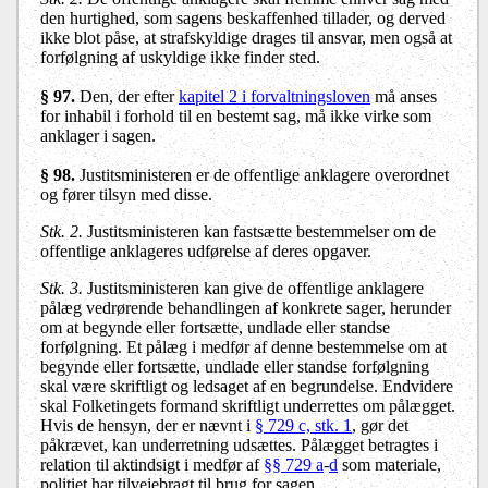
den hurtighed, som sagens beskaffenhed tillader, og derved
ikke blot påse, at strafskyldige drages til ansvar, men også at
forfølgning af uskyldige ikke finder sted.
§ 97.
Den, der efter
kapitel 2 i forvaltningsloven
må anses
for inhabil i forhold til en bestemt sag, må ikke virke som
anklager i sagen.
§ 98.
Justitsministeren er de offentlige anklagere overordnet
og fører tilsyn med disse.
Stk. 2.
Justitsministeren kan fastsætte bestemmelser om de
offentlige anklageres udførelse af deres opgaver.
Stk. 3.
Justitsministeren kan give de offentlige anklagere
pålæg vedrørende behandlingen af konkrete sager, herunder
om at begynde eller fortsætte, undlade eller standse
forfølgning. Et pålæg i medfør af denne bestemmelse om at
begynde eller fortsætte, undlade eller standse forfølgning
skal være skriftligt og ledsaget af en begrundelse. Endvidere
skal Folketingets formand skriftligt underrettes om pålægget.
Hvis de hensyn, der er nævnt i
§ 729 c, stk. 1
, gør det
påkrævet, kan underretning udsættes. Pålægget betragtes i
relation til aktindsigt i medfør af
§§ 729 a
-
d
som materiale,
politiet har tilvejebragt til brug for sagen