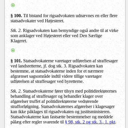
§ 100.
Til bistand for rigsadvokaten udnævnes en eller flere
statsadvokater ved Højesteret.
Stk. 2.
Rigsadvokaten kan bemyndige også andre til at virke
som anklager ved Højesteret eller ved Den Særlige
Klageret.
§ 101.
Statsadvokaterne varetager udførelsen af straffesager
ved landsretterne, jf. dog stk. 3. Rigsadvokaten kan
bestemme, at statsadvokaterne inden for et nærmere
afgrænset sagsområde indtil videre tillige varetager
udførelsen af straffesager ved byretterne.
Stk. 2.
Statsadvokaterne fører tilsyn med politidirektørernes
behandling af straffesager og behandler klager over
afgørelser truffet af politidirektørerne vedrørende
strafforfølgning. Statsadvokaternes afgørelser i klagesager
kan ikke påklages til rigsadvokaten og justitsministeren.
Statsadvokaterne kan fastsætte bestemmelser og meddele
pålæg efter regler svarende til
§ 98, stk. 2 og stk. 3., 1. pkt
.