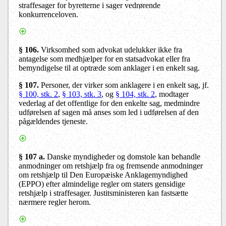
straffesager for byretterne i sager vedrørende
konkurrenceloven.
§ 106
.
Virksomhed som advokat udelukker ikke fra
antagelse som medhjælper for en statsadvokat eller fra
bemyndigelse til at optræde som anklager i en enkelt sag.
§ 107.
Personer, der virker som anklagere i en enkelt sag, jf.
§ 100, stk. 2
,
§ 103, stk. 3
, og
§ 104, stk. 2
, modtager
vederlag af det offentlige for den enkelte sag, medmindre
udførelsen af sagen må anses som led i udførelsen af den
pågældendes tjeneste.
§ 107 a.
Danske myndigheder og domstole kan behandle
anmodninger om retshjælp fra og fremsende anmodninger
om retshjælp til Den Europæiske Anklagemyndighed
(EPPO) efter almindelige regler om staters gensidige
retshjælp i straffesager. Justitsministeren kan fastsætte
nærmere regler herom.