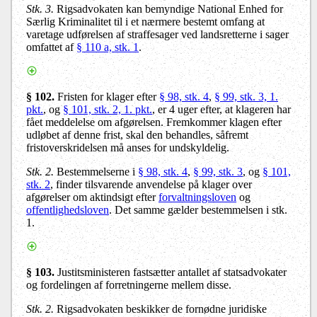
Stk. 3.
Rigsadvokaten kan bemyndige National Enhed for
Særlig Kriminalitet til i et nærmere bestemt omfang at
varetage udførelsen af straffesager ved landsretterne i sager
omfattet af
§ 110 a, stk. 1
.
§ 102.
Fristen for klager efter
§ 98, stk. 4
,
§ 99, stk. 3, 1.
pkt.
, og
§ 101, stk. 2, 1. pkt.
, er 4 uger efter, at klageren har
fået meddelelse om afgørelsen. Fremkommer klagen efter
udløbet af denne frist, skal den behandles, såfremt
fristoverskridelsen må anses for undskyldelig.
Stk. 2.
Bestemmelserne i
§ 98, stk. 4
,
§ 99, stk. 3
, og
§ 101,
stk. 2
, finder tilsvarende anvendelse på klager over
afgørelser om aktindsigt efter
forvaltningsloven
og
offentlighedsloven
. Det samme gælder bestemmelsen i stk.
1.
§ 103.
Justitsministeren fastsætter antallet af statsadvokater
og fordelingen af forretningerne mellem disse.
Stk. 2.
Rigsadvokaten beskikker de fornødne juridiske