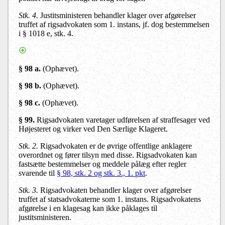
Stk. 4.
Justitsministeren behandler klager over afgørelser
truffet af rigsadvokaten som 1. instans, jf. dog bestemmelsen
i § 1018 e, stk. 4.
§ 98 a.
(Ophævet).
§ 98 b.
(Ophævet).
§ 98 c.
(Ophævet).
§ 99.
Rigsadvokaten varetager udførelsen af straffesager ved
Højesteret og virker ved Den Særlige Klageret.
Stk. 2.
Rigsadvokaten er de øvrige offentlige anklagere
overordnet og fører tilsyn med disse. Rigsadvokaten kan
fastsætte bestemmelser og meddele pålæg efter regler
svarende til
§ 98, stk. 2 og stk. 3., 1. pkt
.
Stk. 3.
Rigsadvokaten behandler klager over afgørelser
truffet af statsadvokaterne som 1. instans. Rigsadvokatens
afgørelse i en klagesag kan ikke påklages til
justitsministeren.