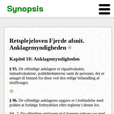
Synopsis
Retsplejeloven Fjerde afsnit.
Anklagemyndigheden
Kapitel 10: Anklagemyndigheden
§ 95.
De offentlige anklagere er rigsadvokaten,
statsadvokaterne, politidirektørerne samt de personer, der er
antaget til bistand for disse ved den retlige behandling af
straffesager.
§ 96.
De offentlige anklageres opgave er i forbindelse med
politiet at forfølge forbrydelser efter reglerne i denne lov.
Stk. 2.
De offentlige anklagere skal fremme enhver sag med