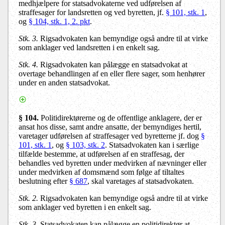
medhjælpere for statsadvokaterne ved udførelsen af
straffesager for landsretten og ved byretten, jf.
§ 101, stk. 1
,
og
§ 104, stk. 1, 2. pkt
.
Stk. 3.
Rigsadvokaten kan bemyndige også andre til at virke
som anklager ved landsretten i en enkelt sag.
Stk. 4.
Rigsadvokaten kan pålægge en statsadvokat at
overtage behandlingen af en eller flere sager, som henhører
under en anden statsadvokat.
§ 104.
Politidirektørerne og de offentlige anklagere, der er
ansat hos disse, samt andre ansatte, der bemyndiges hertil,
varetager udførelsen af straffesager ved byretterne jf. dog
§
101, stk. 1
, og
§ 103, stk. 2
. Statsadvokaten kan i særlige
tilfælde bestemme, at udførelsen af en straffesag, der
behandles ved byretten under medvirken af nævninger eller
under medvirken af domsmænd som følge af tiltaltes
beslutning efter
§ 687
, skal varetages af statsadvokaten.
Stk. 2.
Rigsadvokaten kan bemyndige også andre til at virke
som anklager ved byretten i en enkelt sag.
Stk. 3.
Statsadvokaten kan pålægge en politidirektør at