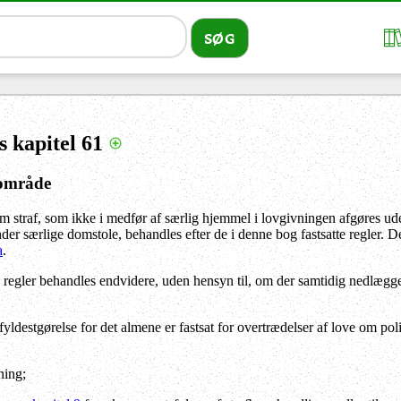
s kapitel 61
 område
 straf, som ikke i medfør af særlig hjemmel i lovgivningen afgøres uden 
der særlige domstole, behandles efter de i denne bog fastsatte regler. D
a
.
 regler behandles endvidere, uden hensyn til, om der samtidig nedlægge
il fyldestgørelse for det almene er fastsat for overtrædelser af love om
ning;