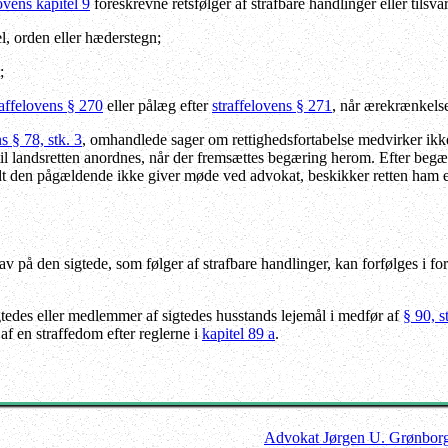
ovens kapitel 9
foreskrevne retsfølger af strafbare handlinger eller tilsva
tel, orden eller hæderstegn;
;
raffelovens § 270
eller pålæg efter
straffelovens § 271
, når ærekrænkelser
s § 78, stk. 3
, omhandlede sager om rettighedsfortabelse medvirker ikk
il landsretten anordnes, når der fremsættes begæring herom. Efter begær
dt den pågældende ikke giver møde ved advokat, beskikker retten ham e
av på den sigtede, som følger af strafbare handlinger, kan forfølges i
edes eller medlemmer af sigtedes husstands lejemål i medfør af
§ 90, s
af en straffedom efter reglerne i
kapitel 89 a
.
Advokat Jørgen U. Grønbor