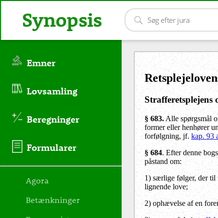
Synopsis
Emner
Retsplejeloven
Lovsamling
Strafferetsplejens
Beregninger
§ 683.
Alle spørgsmål om
former eller henhører un
forfølgning, jf.
kap. 93 
Formularer
§ 684
. Efter denne bogs
påstand om:
1) særlige følger, der t
Agora
lignende love;
Betænkninger
2) ophævelse af en fore