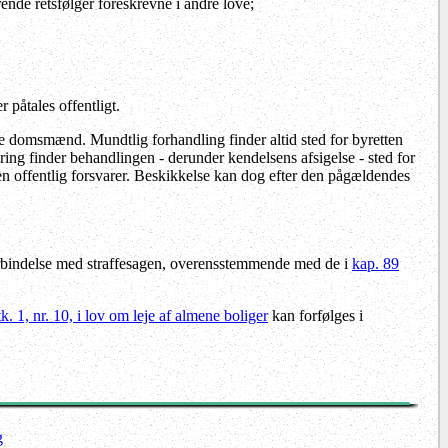
rende retsfølger foreskrevne i andre love;
 påtales offentligt.
e domsmænd. Mundtlig forhandling finder altid sted for byretten
ing finder behandlingen - derunder kendelsens afsigelse - sted for
n offentlig forsvarer. Beskikkelse kan dog efter den pågældendes
 forbindelse med straffesagen, overensstemmende med de i
kap. 89
tk. 1, nr. 10, i lov om leje af almene boliger
kan forfølges i
g