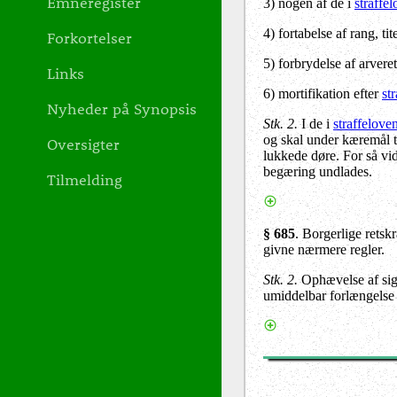
Emneregister
3) nogen af de i
straffel
4) fortabelse af rang, ti
Forkortelser
5) forbrydelse af arveret
Links
6) mortifikation efter
st
Nyheder på Synopsis
Stk. 2.
I de i
straffeloven
og skal under kæremål t
Oversigter
lukkede døre. For så vi
begæring undlades.
Tilmelding
§ 685
.
Borgerlige retskr
givne nærmere regler.
Stk. 2.
Ophævelse af sigt
umiddelbar forlængelse 